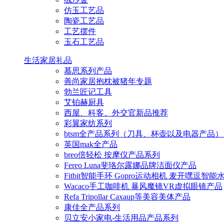
仿玉工艺品
陶瓷工艺品
工艺摆件
玉石工艺品
生活家居礼品
慕思系列产品
善尚家居抱枕被猪年专题
勃兰匠记工具
艾铂赫厨具
西屋、科客、外交官新品推荐
彩翼家纺系列
btsm全产品系列（刀具、杯壶以及电器产品）
英国mak全产品
breo倍轻松 按摩仪产品系列
Fereo Luna斐珞尔露娜品牌洁面仪产品
Fitbit智能手环 Gopro运动相机 麦开嘿逗智
Wacaco手工咖啡机 暴风魔镜VR虚拟眼镜产品
Refa Tripollar Caxaup等美容美体产品
康佳全产品系列
贝立安小家电-生活用品产品系列