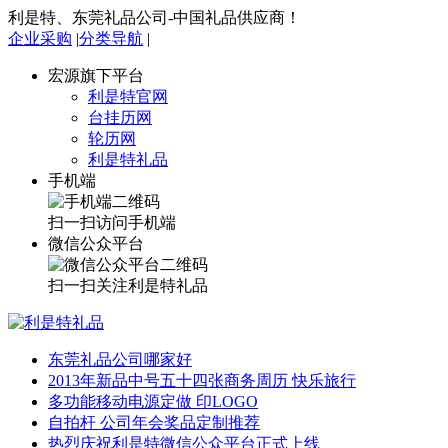
利是特、东莞礼品公司-中国礼品供应商！
企业采购
|
分类导航
|
宏源旗下平台
利是特官网
台挂历网
轮历网
利是特礼品
手机端
扫一扫访问手机端
微信公众平台
扫一扫关注利是特礼品
东莞礼品公司哪家好
2013年新品中号五十四张商务周历 快乐旅行
多功能移动电源定做 印LOGO
自拍杆 公司年会奖品定制推荐
热烈庆祝利是特微信公众平台正式上线