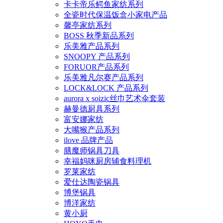
卡卡帝乐鳄鱼家纺系列
全瓷时代保温饭盒小家电产品
馨亭家纺系列
BOSS 秋季新品系列
乐美雅产品系列
SNOOPY 产品系列
FORUOR产品系列
乐美雅凡尔赛产品系列
LOCK&LOCK 产品系列
aurora x soizic丝巾艺术伞套装
赫曼德厨具系列
富安娜家纺
大嘴猴产品系列
ilove 品牌产品
膳魔师锅具刀具
幸福妈咪厨房辅食料理机
罗莱家纺
爱仕达陶瓷锅具
博堡锅具
博洋家纺
黄小厨