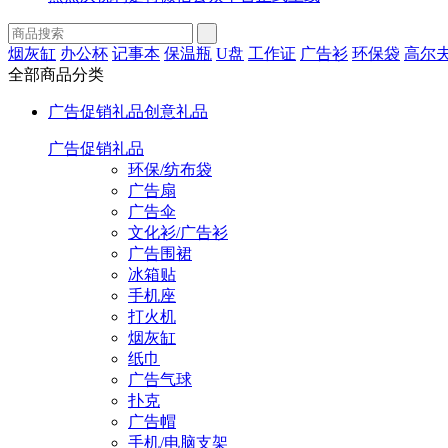
烟灰缸
办公杯
记事本
保温瓶
U盘
工作证
广告衫
环保袋
高尔
全部商品分类
广告促销礼品
创意礼品
广告促销礼品
环保/纺布袋
广告扇
广告伞
文化衫/广告衫
广告围裙
冰箱贴
手机座
打火机
烟灰缸
纸巾
广告气球
扑克
广告帽
手机/电脑支架