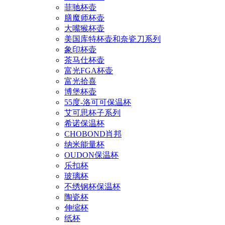
菲驰杯壶
膳魔师杯壶
大嘴猴杯壶
美国库特杯壶和奈瓷刀系列
象印杯壶
茶马仕杯壶
富光FGA杯壶
富光拾喜
博堡杯壶
55度-洛可可保温杯
艾可思杯子系列
希诺保温杯
CHOBOND肖邦
纳米能量杯
OUDON保温杯
乐扣杯
玻璃杯
不绣钢杯保温杯
陶瓷杯
伸缩杯
纸杯