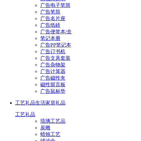
广告电子笔筒
广告笔筒
广告名片座
广告纸砖
广告便签本/盒
笔记本册
广告PP笔记本
广告订书机
广告文具套装
广告杂物架
广告计算器
广告磁性夹
磁性留言板
广告鼠标垫
工艺礼品
生活家居礼品
工艺礼品
琉璃工艺品
炭雕
蜡烛工艺
绒沙金