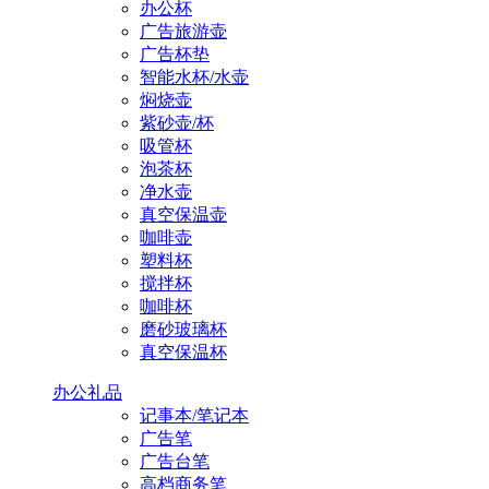
办公杯
广告旅游壶
广告杯垫
智能水杯/水壶
焖烧壶
紫砂壶/杯
吸管杯
泡茶杯
净水壶
真空保温壶
咖啡壶
塑料杯
搅拌杯
咖啡杯
磨砂玻璃杯
真空保温杯
办公礼品
记事本/笔记本
广告笔
广告台笔
高档商务笔