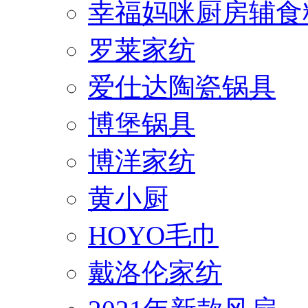
幸福妈咪厨房辅食
罗莱家纺
爱仕达陶瓷锅具
博堡锅具
博洋家纺
黄小厨
HOYO毛巾
戴洛伦家纺