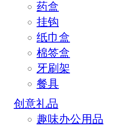
药盒
挂钩
纸巾盒
棉签盒
牙刷架
餐具
创意礼品
趣味办公用品