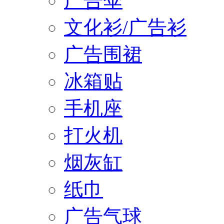
广告伞
文化衫/广告衫
广告围裙
冰箱贴
手机座
打火机
烟灰缸
纸巾
广告气球