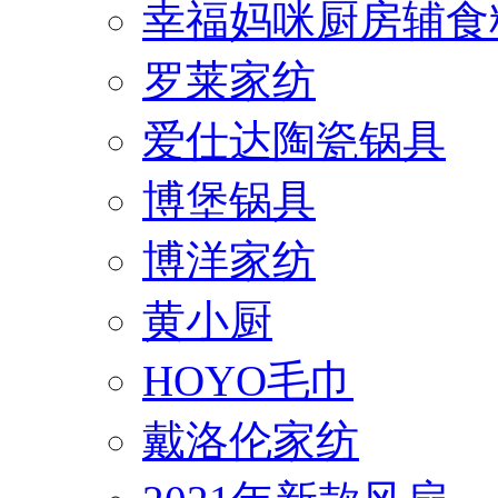
幸福妈咪厨房辅食
罗莱家纺
爱仕达陶瓷锅具
博堡锅具
博洋家纺
黄小厨
HOYO毛巾
戴洛伦家纺