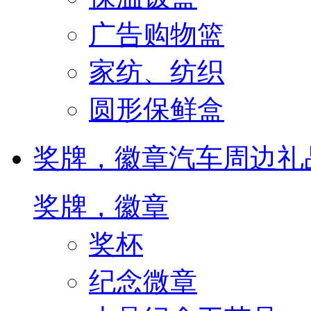
广告购物篮
家纺、纺织
圆形保鲜盒
奖牌，徽章
汽车周边礼
奖牌，徽章
奖杯
纪念微章