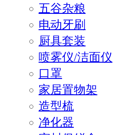
五谷杂粮
电动牙刷
厨具套装
喷雾仪/洁面仪
口罩
家居置物架
造型梳
净化器