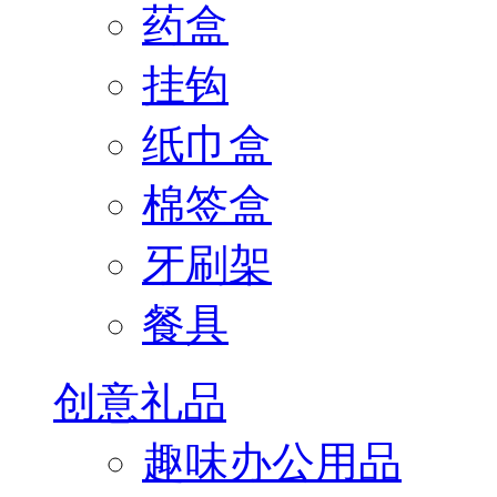
药盒
挂钩
纸巾盒
棉签盒
牙刷架
餐具
创意礼品
趣味办公用品