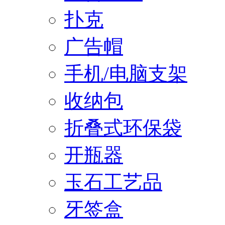
扑克
广告帽
手机/电脑支架
收纳包
折叠式环保袋
开瓶器
玉石工艺品
牙签盒