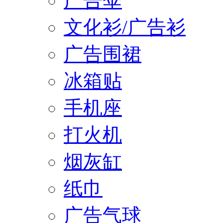
广告伞
文化衫/广告衫
广告围裙
冰箱贴
手机座
打火机
烟灰缸
纸巾
广告气球