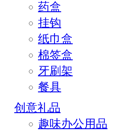
药盒
挂钩
纸巾盒
棉签盒
牙刷架
餐具
创意礼品
趣味办公用品