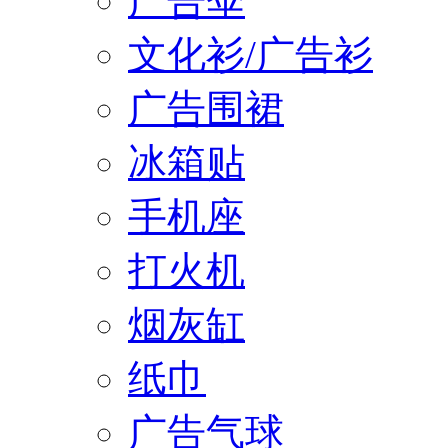
广告伞
文化衫/广告衫
广告围裙
冰箱贴
手机座
打火机
烟灰缸
纸巾
广告气球