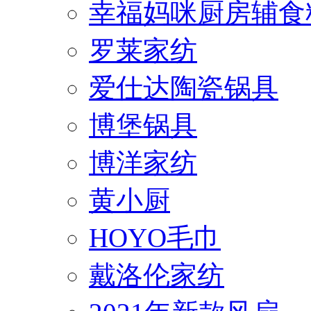
幸福妈咪厨房辅食
罗莱家纺
爱仕达陶瓷锅具
博堡锅具
博洋家纺
黄小厨
HOYO毛巾
戴洛伦家纺