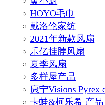
黄小厨
HOYO毛巾
戴洛伦家纺
2021年新款风扇
乐亿挂脖风扇
夏季风扇
多样屋产品
康宁Visions Pyrex
卡蛙&柯乐希 产品