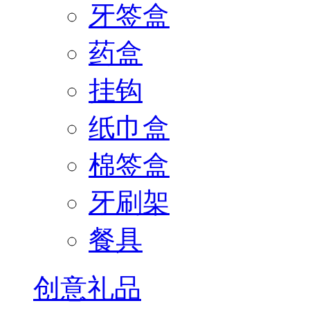
牙签盒
药盒
挂钩
纸巾盒
棉签盒
牙刷架
餐具
创意礼品