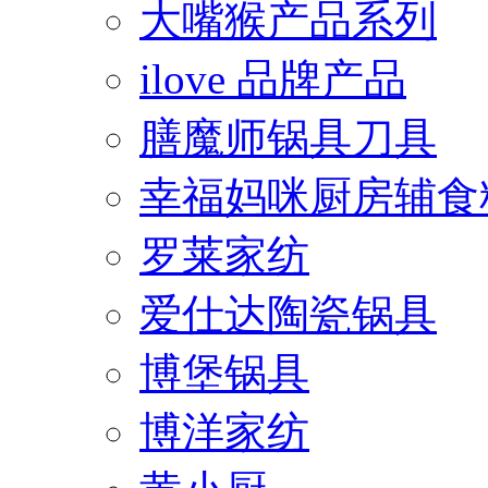
大嘴猴产品系列
ilove 品牌产品
膳魔师锅具刀具
幸福妈咪厨房辅食
罗莱家纺
爱仕达陶瓷锅具
博堡锅具
博洋家纺