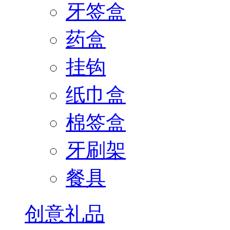
牙签盒
药盒
挂钩
纸巾盒
棉签盒
牙刷架
餐具
创意礼品