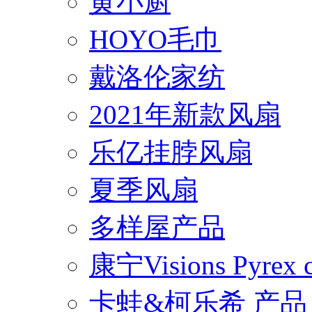
黄小厨
HOYO毛巾
戴洛伦家纺
2021年新款风扇
乐亿挂脖风扇
夏季风扇
多样屋产品
康宁Visions Pyrex
卡蛙&柯乐希 产品