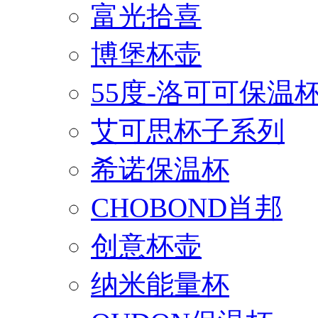
富光拾喜
博堡杯壶
55度-洛可可保温
艾可思杯子系列
希诺保温杯
CHOBOND肖邦
创意杯壶
纳米能量杯