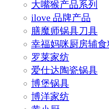
大嘴猴产品系列
ilove 品牌产品
膳魔师锅具刀具
幸福妈咪厨房辅食
罗莱家纺
爱仕达陶瓷锅具
博堡锅具
博洋家纺