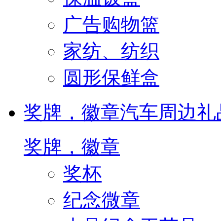
广告购物篮
家纺、纺织
圆形保鲜盒
奖牌，徽章
汽车周边礼
奖牌，徽章
奖杯
纪念微章