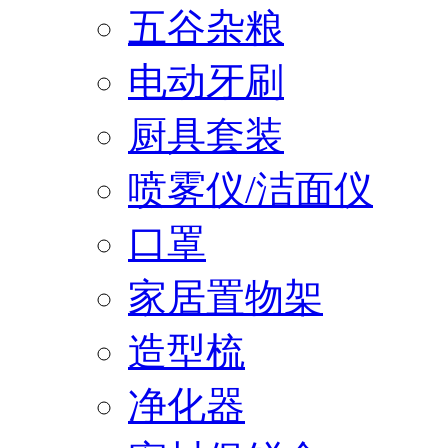
五谷杂粮
电动牙刷
厨具套装
喷雾仪/洁面仪
口罩
家居置物架
造型梳
净化器