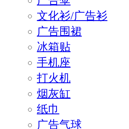
广告伞
文化衫/广告衫
广告围裙
冰箱贴
手机座
打火机
烟灰缸
纸巾
广告气球