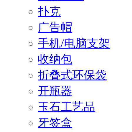
扑克
广告帽
手机/电脑支架
收纳包
折叠式环保袋
开瓶器
玉石工艺品
牙签盒