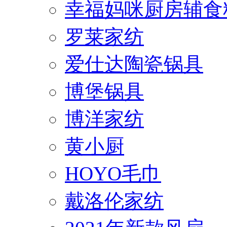
幸福妈咪厨房辅食
罗莱家纺
爱仕达陶瓷锅具
博堡锅具
博洋家纺
黄小厨
HOYO毛巾
戴洛伦家纺