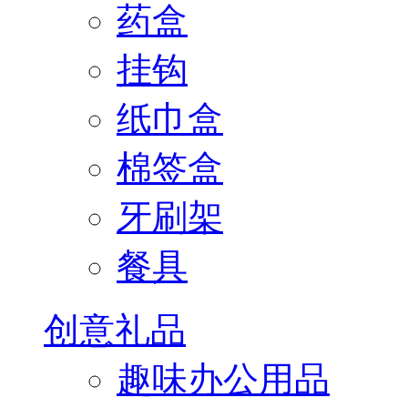
药盒
挂钩
纸巾盒
棉签盒
牙刷架
餐具
创意礼品
趣味办公用品