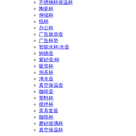
不绣钢杯保温杯
陶瓷杯
伸缩杯
纸杯
办公杯
广告旅游壶
广告杯垫
智能水杯/水壶
焖烧壶
紫砂壶/杯
吸管杯
泡茶杯
净水壶
真空保温壶
咖啡壶
塑料杯
搅拌杯
茶具套装
咖啡杯
磨砂玻璃杯
真空保温杯