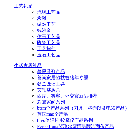
工艺礼品
琉璃工艺品
炭雕
蜡烛工艺
绒沙金
仿玉工艺品
陶瓷工艺品
工艺摆件
玉石工艺品
生活家居礼品
慕思系列产品
善尚家居抱枕被猪年专题
勃兰匠记工具
艾铂赫厨具
西屋、科客、外交官新品推荐
彩翼家纺系列
btsm全产品系列（刀具、杯壶以及电器产品）
英国mak全产品
breo倍轻松 按摩仪产品系列
Fereo Luna斐珞尔露娜品牌洁面仪产品