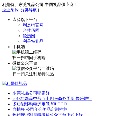
利是特、东莞礼品公司-中国礼品供应商！
企业采购
|
分类导航
|
宏源旗下平台
利是特官网
台挂历网
轮历网
利是特礼品
手机端
扫一扫访问手机端
微信公众平台
扫一扫关注利是特礼品
东莞礼品公司哪家好
2013年新品中号五十四张商务周历 快乐旅行
多功能移动电源定做 印LOGO
自拍杆 公司年会奖品定制推荐
热烈庆祝利是特微信公众平台正式上线