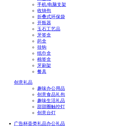
手机/电脑支架
收纳包
折叠式环保袋
开瓶器
玉石工艺品
牙签盒
药盒
挂钩
纸巾盒
棉签盒
牙刷架
餐具
创意礼品
趣味办公用品
创意食品礼包
趣味生活礼品
甜甜圈触控灯
创意台灯
广告杯壶类礼品
办公礼品