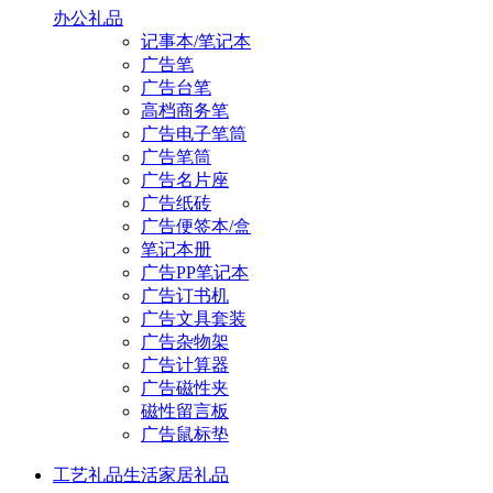
办公礼品
记事本/笔记本
广告笔
广告台笔
高档商务笔
广告电子笔筒
广告笔筒
广告名片座
广告纸砖
广告便签本/盒
笔记本册
广告PP笔记本
广告订书机
广告文具套装
广告杂物架
广告计算器
广告磁性夹
磁性留言板
广告鼠标垫
工艺礼品
生活家居礼品