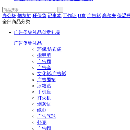
办公杯
烟灰缸
环保袋
记事本
工作证
U盘
广告衫
高尔夫
保温
全部商品分类
广告促销礼品
创意礼品
广告促销礼品
环保/纺布袋
指甲剪
广告扇
广告伞
文化衫/广告衫
广告围裙
冰箱贴
手机座
打火机
烟灰缸
纸巾
广告气球
扑克
广告帽