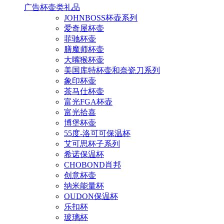
广告杯壶类礼品
JOHNBOSS杯壶系列
爱奇屋杯壶
菲驰杯壶
膳魔师杯壶
大嘴猴杯壶
美国库特杯壶和奈瓷刀系列
象印杯壶
茶马仕杯壶
富光FGA杯壶
富光拾喜
博堡杯壶
55度-洛可可保温杯
艾可思杯子系列
希诺保温杯
CHOBOND肖邦
创意杯壶
纳米能量杯
OUDON保温杯
乐扣杯
玻璃杯