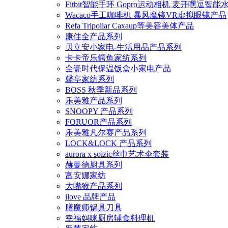
Fitbit智能手环 Gopro运动相机 麦开嘿逗智
Wacaco手工咖啡机 暴风魔镜VR虚拟眼镜产品
Refa Tripollar Caxaup等美容美体产品
康佳全产品系列
贝立安小家电-生活用品产品系列
卡卡帝乐鳄鱼家纺系列
全瓷时代保温饭盒小家电产品
馨亭家纺系列
BOSS 秋季新品系列
乐美雅产品系列
SNOOPY 产品系列
FORUOR产品系列
乐美雅凡尔赛产品系列
LOCK&LOCK 产品系列
aurora x soizic丝巾艺术伞套装
赫曼德厨具系列
富安娜家纺
大嘴猴产品系列
ilove 品牌产品
膳魔师锅具刀具
幸福妈咪厨房辅食料理机