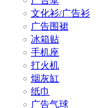
广告伞
文化衫/广告衫
广告围裙
冰箱贴
手机座
打火机
烟灰缸
纸巾
广告气球