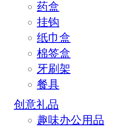
药盒
挂钩
纸巾盒
棉签盒
牙刷架
餐具
创意礼品
趣味办公用品