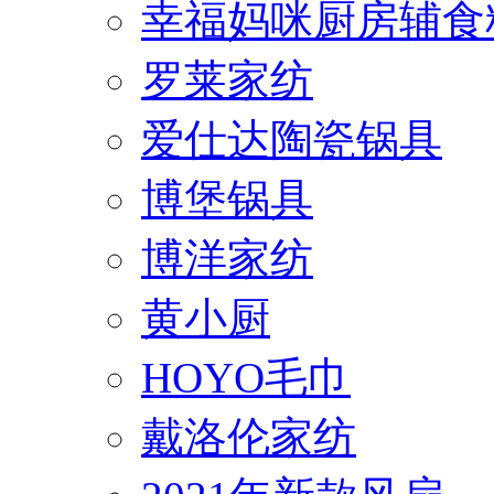
幸福妈咪厨房辅食
罗莱家纺
爱仕达陶瓷锅具
博堡锅具
博洋家纺
黄小厨
HOYO毛巾
戴洛伦家纺