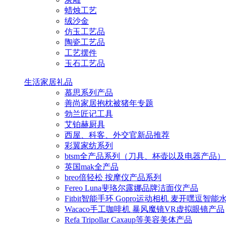
蜡烛工艺
绒沙金
仿玉工艺品
陶瓷工艺品
工艺摆件
玉石工艺品
生活家居礼品
慕思系列产品
善尚家居抱枕被猪年专题
勃兰匠记工具
艾铂赫厨具
西屋、科客、外交官新品推荐
彩翼家纺系列
btsm全产品系列（刀具、杯壶以及电器产品）
英国mak全产品
breo倍轻松 按摩仪产品系列
Fereo Luna斐珞尔露娜品牌洁面仪产品
Fitbit智能手环 Gopro运动相机 麦开嘿逗智
Wacaco手工咖啡机 暴风魔镜VR虚拟眼镜产品
Refa Tripollar Caxaup等美容美体产品