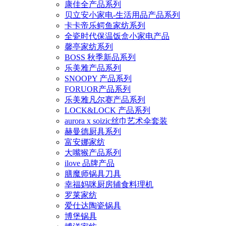
康佳全产品系列
贝立安小家电-生活用品产品系列
卡卡帝乐鳄鱼家纺系列
全瓷时代保温饭盒小家电产品
馨亭家纺系列
BOSS 秋季新品系列
乐美雅产品系列
SNOOPY 产品系列
FORUOR产品系列
乐美雅凡尔赛产品系列
LOCK&LOCK 产品系列
aurora x soizic丝巾艺术伞套装
赫曼德厨具系列
富安娜家纺
大嘴猴产品系列
ilove 品牌产品
膳魔师锅具刀具
幸福妈咪厨房辅食料理机
罗莱家纺
爱仕达陶瓷锅具
博堡锅具