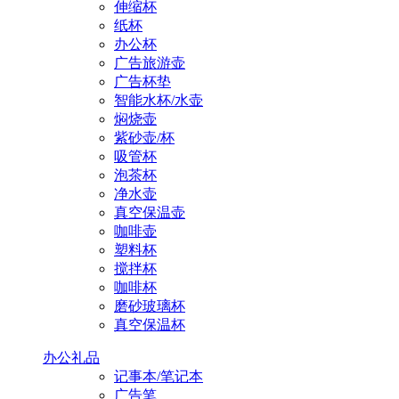
伸缩杯
纸杯
办公杯
广告旅游壶
广告杯垫
智能水杯/水壶
焖烧壶
紫砂壶/杯
吸管杯
泡茶杯
净水壶
真空保温壶
咖啡壶
塑料杯
搅拌杯
咖啡杯
磨砂玻璃杯
真空保温杯
办公礼品
记事本/笔记本
广告笔