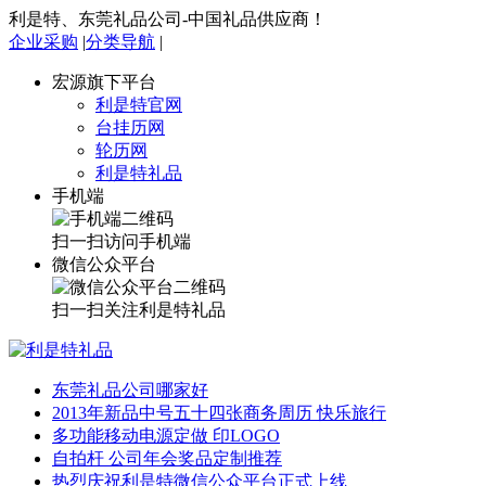
利是特、东莞礼品公司-中国礼品供应商！
企业采购
|
分类导航
|
宏源旗下平台
利是特官网
台挂历网
轮历网
利是特礼品
手机端
扫一扫访问手机端
微信公众平台
扫一扫关注利是特礼品
东莞礼品公司哪家好
2013年新品中号五十四张商务周历 快乐旅行
多功能移动电源定做 印LOGO
自拍杆 公司年会奖品定制推荐
热烈庆祝利是特微信公众平台正式上线