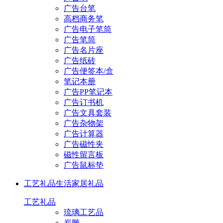
广告台笔
高档商务笔
广告电子笔筒
广告笔筒
广告名片座
广告纸砖
广告便签本/盒
笔记本册
广告PP笔记本
广告订书机
广告文具套装
广告杂物架
广告计算器
广告磁性夹
磁性留言板
广告鼠标垫
工艺礼品
生活家居礼品
工艺礼品
琉璃工艺品
炭雕