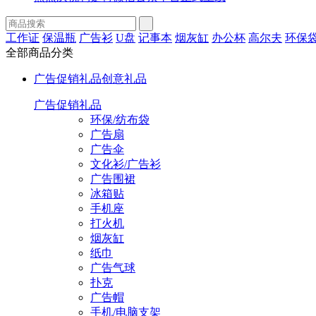
工作证
保温瓶
广告衫
U盘
记事本
烟灰缸
办公杯
高尔夫
环保
全部商品分类
广告促销礼品
创意礼品
广告促销礼品
环保/纺布袋
广告扇
广告伞
文化衫/广告衫
广告围裙
冰箱贴
手机座
打火机
烟灰缸
纸巾
广告气球
扑克
广告帽
手机/电脑支架