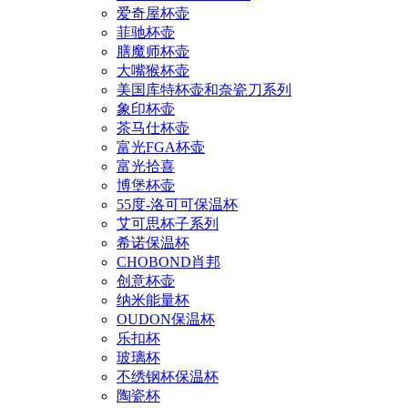
爱奇屋杯壶
菲驰杯壶
膳魔师杯壶
大嘴猴杯壶
美国库特杯壶和奈瓷刀系列
象印杯壶
茶马仕杯壶
富光FGA杯壶
富光拾喜
博堡杯壶
55度-洛可可保温杯
艾可思杯子系列
希诺保温杯
CHOBOND肖邦
创意杯壶
纳米能量杯
OUDON保温杯
乐扣杯
玻璃杯
不绣钢杯保温杯
陶瓷杯