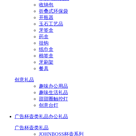
收纳包
折叠式环保袋
开瓶器
玉石工艺品
牙签盒
药盒
挂钩
纸巾盒
棉签盒
牙刷架
餐具
创意礼品
趣味办公用品
趣味生活礼品
甜甜圈触控灯
创意台灯
广告杯壶类礼品
办公礼品
广告杯壶类礼品
JOHNBOSS杯壶系列