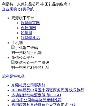
利是特、东莞礼品公司-中国礼品供应商！
企业采购
|
分类导航
|
宏源旗下平台
利是特官网
台挂历网
轮历网
利是特礼品
手机端
扫一扫访问手机端
微信公众平台
扫一扫关注利是特礼品
东莞礼品公司哪家好
2013年新品中号五十四张商务周历 快乐旅行
多功能移动电源定做 印LOGO
自拍杆 公司年会奖品定制推荐
热烈庆祝利是特微信公众平台正式上线