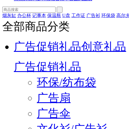
烟灰缸
办公杯
记事本
保温瓶
U盘
工作证
广告衫
环保袋
高尔
全部商品分类
广告促销礼品
创意礼品
广告促销礼品
环保/纺布袋
广告扇
广告伞
文化衫/广告衫