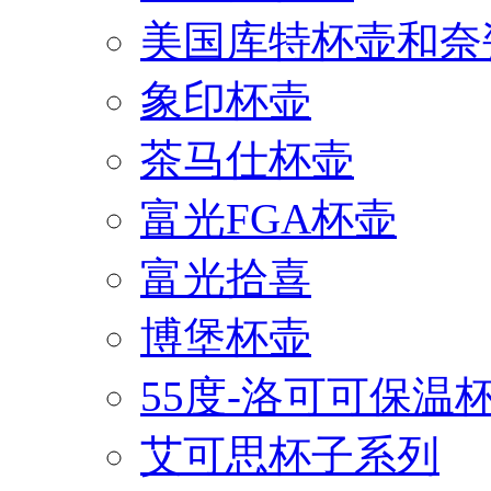
美国库特杯壶和奈
象印杯壶
茶马仕杯壶
富光FGA杯壶
富光拾喜
博堡杯壶
55度-洛可可保温
艾可思杯子系列