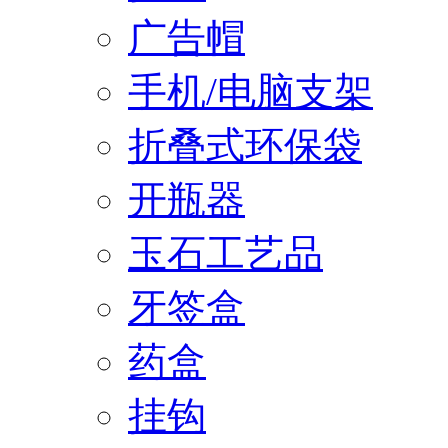
广告帽
手机/电脑支架
折叠式环保袋
开瓶器
玉石工艺品
牙签盒
药盒
挂钩