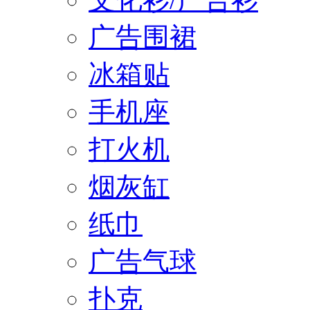
广告围裙
冰箱贴
手机座
打火机
烟灰缸
纸巾
广告气球
扑克