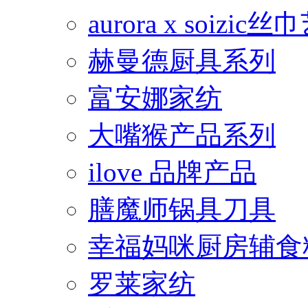
aurora x soiz
赫曼德厨具系列
富安娜家纺
大嘴猴产品系列
ilove 品牌产品
膳魔师锅具刀具
幸福妈咪厨房辅食
罗莱家纺