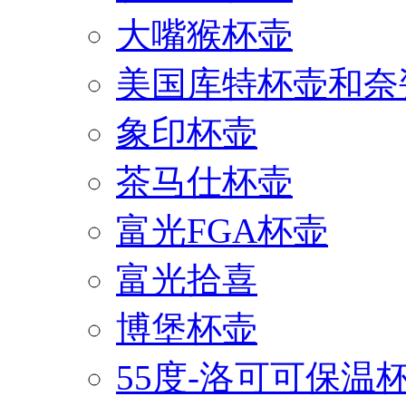
大嘴猴杯壶
美国库特杯壶和奈
象印杯壶
茶马仕杯壶
富光FGA杯壶
富光拾喜
博堡杯壶
55度-洛可可保温