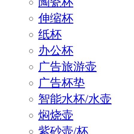
陶瓷杯
伸缩杯
纸杯
办公杯
广告旅游壶
广告杯垫
智能水杯/水壶
焖烧壶
紫砂壶/杯