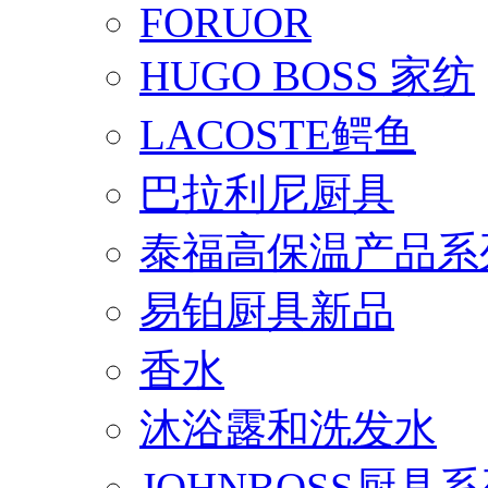
FORUOR
HUGO BOSS 家纺
LACOSTE鳄鱼
巴拉利尼厨具
泰福高保温产品系
易铂厨具新品
香水
沐浴露和洗发水
JOHNBOSS厨具