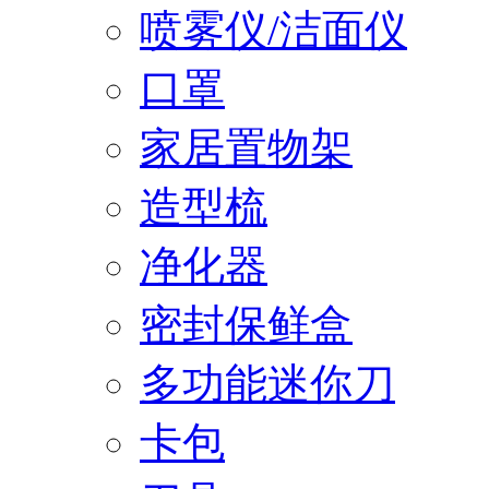
喷雾仪/洁面仪
口罩
家居置物架
造型梳
净化器
密封保鲜盒
多功能迷你刀
卡包