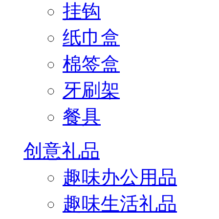
挂钩
纸巾盒
棉签盒
牙刷架
餐具
创意礼品
趣味办公用品
趣味生活礼品