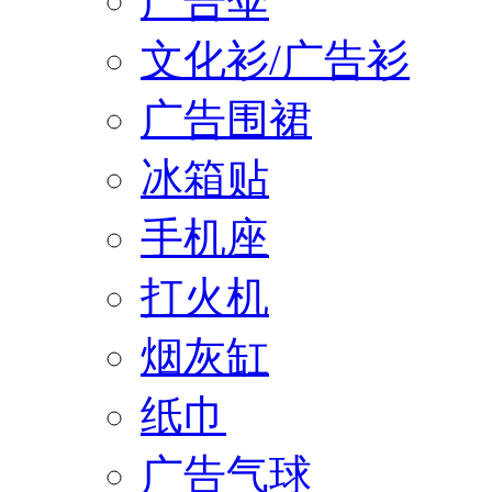
广告伞
文化衫/广告衫
广告围裙
冰箱贴
手机座
打火机
烟灰缸
纸巾
广告气球