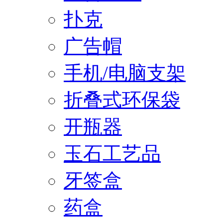
扑克
广告帽
手机/电脑支架
折叠式环保袋
开瓶器
玉石工艺品
牙签盒
药盒