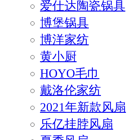
爱仕达陶瓷锅具
博堡锅具
博洋家纺
黄小厨
HOYO毛巾
戴洛伦家纺
2021年新款风扇
乐亿挂脖风扇