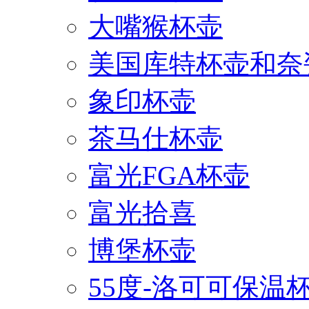
大嘴猴杯壶
美国库特杯壶和奈
象印杯壶
茶马仕杯壶
富光FGA杯壶
富光拾喜
博堡杯壶
55度-洛可可保温