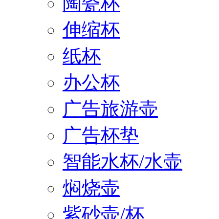
陶瓷杯
伸缩杯
纸杯
办公杯
广告旅游壶
广告杯垫
智能水杯/水壶
焖烧壶
紫砂壶/杯