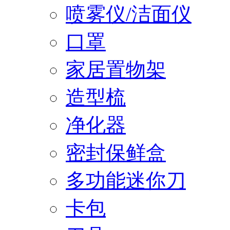
喷雾仪/洁面仪
口罩
家居置物架
造型梳
净化器
密封保鲜盒
多功能迷你刀
卡包