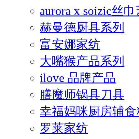
aurora x soiz
赫曼德厨具系列
富安娜家纺
大嘴猴产品系列
ilove 品牌产品
膳魔师锅具刀具
幸福妈咪厨房辅食
罗莱家纺