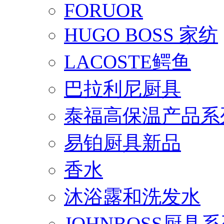
FORUOR
HUGO BOSS 家纺
LACOSTE鳄鱼
巴拉利尼厨具
泰福高保温产品系
易铂厨具新品
香水
沐浴露和洗发水
JOHNBOSS厨具