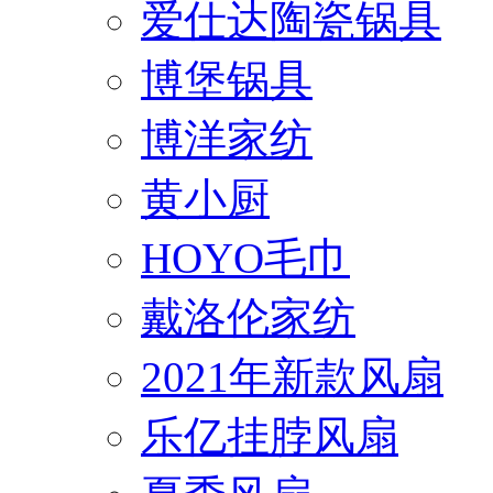
爱仕达陶瓷锅具
博堡锅具
博洋家纺
黄小厨
HOYO毛巾
戴洛伦家纺
2021年新款风扇
乐亿挂脖风扇