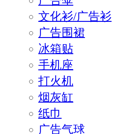
广告伞
文化衫/广告衫
广告围裙
冰箱贴
手机座
打火机
烟灰缸
纸巾
广告气球