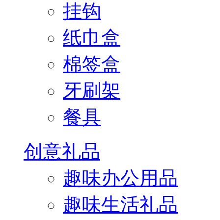
挂钩
纸巾盒
棉签盒
牙刷架
餐具
创意礼品
趣味办公用品
趣味生活礼品