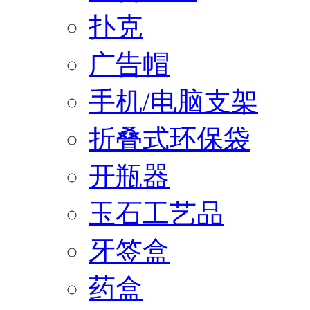
扑克
广告帽
手机/电脑支架
折叠式环保袋
开瓶器
玉石工艺品
牙签盒
药盒