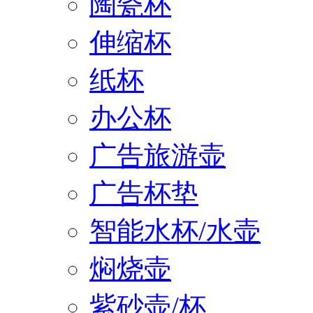
陶瓷杯
伸缩杯
纸杯
办公杯
广告旅游壶
广告杯垫
智能水杯/水壶
焖烧壶
紫砂壶/杯