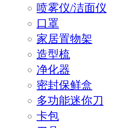
喷雾仪/洁面仪
口罩
家居置物架
造型梳
净化器
密封保鲜盒
多功能迷你刀
卡包