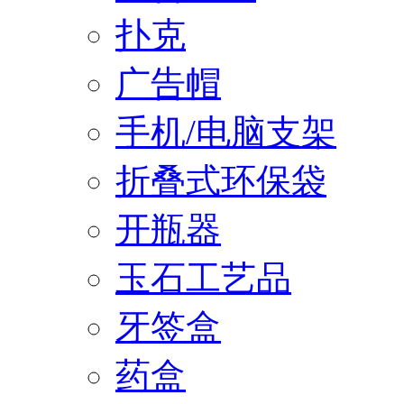
扑克
广告帽
手机/电脑支架
折叠式环保袋
开瓶器
玉石工艺品
牙签盒
药盒