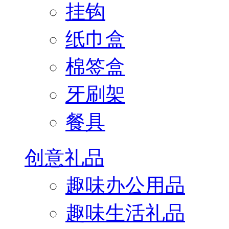
挂钩
纸巾盒
棉签盒
牙刷架
餐具
创意礼品
趣味办公用品
趣味生活礼品