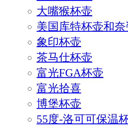
大嘴猴杯壶
美国库特杯壶和奈
象印杯壶
茶马仕杯壶
富光FGA杯壶
富光拾喜
博堡杯壶
55度-洛可可保温