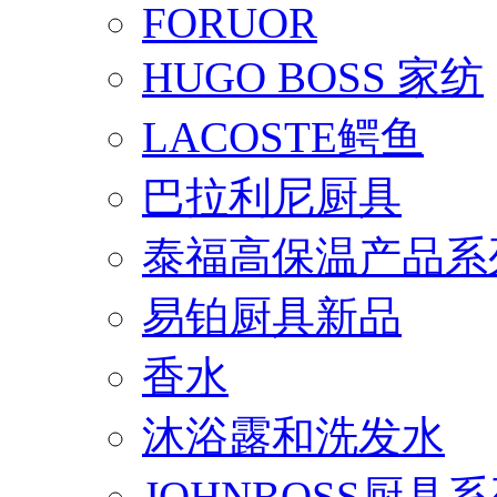
FORUOR
HUGO BOSS 家纺
LACOSTE鳄鱼
巴拉利尼厨具
泰福高保温产品系
易铂厨具新品
香水
沐浴露和洗发水
JOHNBOSS厨具