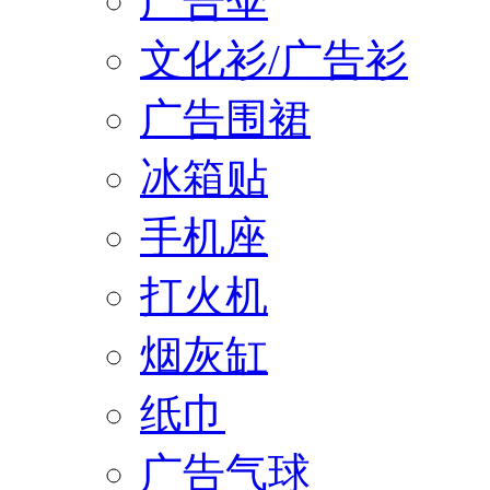
广告伞
文化衫/广告衫
广告围裙
冰箱贴
手机座
打火机
烟灰缸
纸巾
广告气球