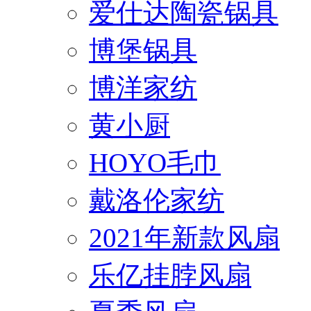
爱仕达陶瓷锅具
博堡锅具
博洋家纺
黄小厨
HOYO毛巾
戴洛伦家纺
2021年新款风扇
乐亿挂脖风扇