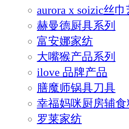
aurora x soiz
赫曼德厨具系列
富安娜家纺
大嘴猴产品系列
ilove 品牌产品
膳魔师锅具刀具
幸福妈咪厨房辅食
罗莱家纺