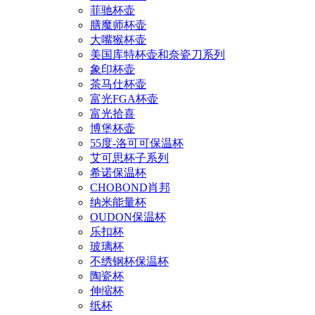
菲驰杯壶
膳魔师杯壶
大嘴猴杯壶
美国库特杯壶和奈瓷刀系列
象印杯壶
茶马仕杯壶
富光FGA杯壶
富光拾喜
博堡杯壶
55度-洛可可保温杯
艾可思杯子系列
希诺保温杯
CHOBOND肖邦
纳米能量杯
OUDON保温杯
乐扣杯
玻璃杯
不绣钢杯保温杯
陶瓷杯
伸缩杯
纸杯