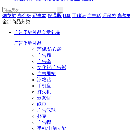
烟灰缸
办公杯
记事本
保温瓶
U盘
工作证
广告衫
环保袋
高尔
全部商品分类
广告促销礼品
创意礼品
广告促销礼品
环保/纺布袋
广告扇
广告伞
文化衫/广告衫
广告围裙
冰箱贴
手机座
打火机
烟灰缸
纸巾
广告气球
扑克
广告帽
手机/电脑支架