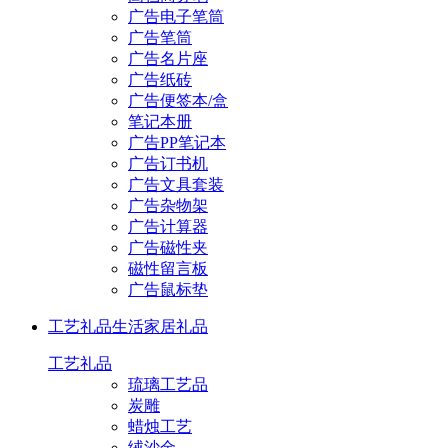
广告电子笔筒
广告笔筒
广告名片座
广告纸砖
广告便签本/盒
笔记本册
广告PP笔记本
广告订书机
广告文具套装
广告杂物架
广告计算器
广告磁性夹
磁性留言板
广告鼠标垫
工艺礼品
生活家居礼品
工艺礼品
琉璃工艺品
炭雕
蜡烛工艺
绒沙金