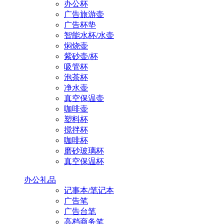
办公杯
广告旅游壶
广告杯垫
智能水杯/水壶
焖烧壶
紫砂壶/杯
吸管杯
泡茶杯
净水壶
真空保温壶
咖啡壶
塑料杯
搅拌杯
咖啡杯
磨砂玻璃杯
真空保温杯
办公礼品
记事本/笔记本
广告笔
广告台笔
高档商务笔