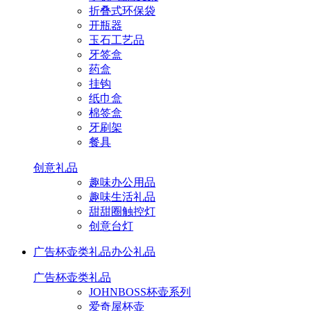
折叠式环保袋
开瓶器
玉石工艺品
牙签盒
药盒
挂钩
纸巾盒
棉签盒
牙刷架
餐具
创意礼品
趣味办公用品
趣味生活礼品
甜甜圈触控灯
创意台灯
广告杯壶类礼品
办公礼品
广告杯壶类礼品
JOHNBOSS杯壶系列
爱奇屋杯壶