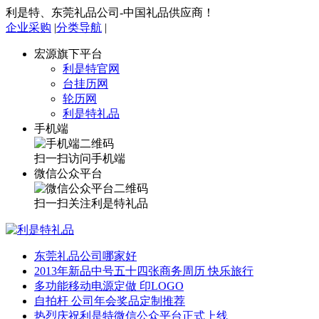
利是特、东莞礼品公司-中国礼品供应商！
企业采购
|
分类导航
|
宏源旗下平台
利是特官网
台挂历网
轮历网
利是特礼品
手机端
扫一扫访问手机端
微信公众平台
扫一扫关注利是特礼品
东莞礼品公司哪家好
2013年新品中号五十四张商务周历 快乐旅行
多功能移动电源定做 印LOGO
自拍杆 公司年会奖品定制推荐
热烈庆祝利是特微信公众平台正式上线