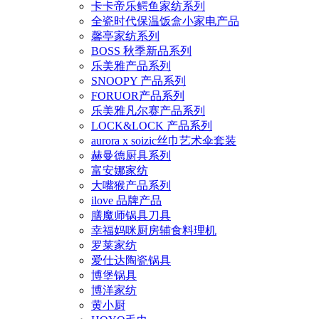
卡卡帝乐鳄鱼家纺系列
全瓷时代保温饭盒小家电产品
馨亭家纺系列
BOSS 秋季新品系列
乐美雅产品系列
SNOOPY 产品系列
FORUOR产品系列
乐美雅凡尔赛产品系列
LOCK&LOCK 产品系列
aurora x soizic丝巾艺术伞套装
赫曼德厨具系列
富安娜家纺
大嘴猴产品系列
ilove 品牌产品
膳魔师锅具刀具
幸福妈咪厨房辅食料理机
罗莱家纺
爱仕达陶瓷锅具
博堡锅具
博洋家纺
黄小厨