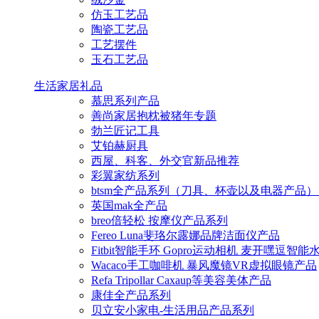
仿玉工艺品
陶瓷工艺品
工艺摆件
玉石工艺品
生活家居礼品
慕思系列产品
善尚家居抱枕被猪年专题
勃兰匠记工具
艾铂赫厨具
西屋、科客、外交官新品推荐
彩翼家纺系列
btsm全产品系列（刀具、杯壶以及电器产品）
英国mak全产品
breo倍轻松 按摩仪产品系列
Fereo Luna斐珞尔露娜品牌洁面仪产品
Fitbit智能手环 Gopro运动相机 麦开嘿逗智
Wacaco手工咖啡机 暴风魔镜VR虚拟眼镜产品
Refa Tripollar Caxaup等美容美体产品
康佳全产品系列
贝立安小家电-生活用品产品系列