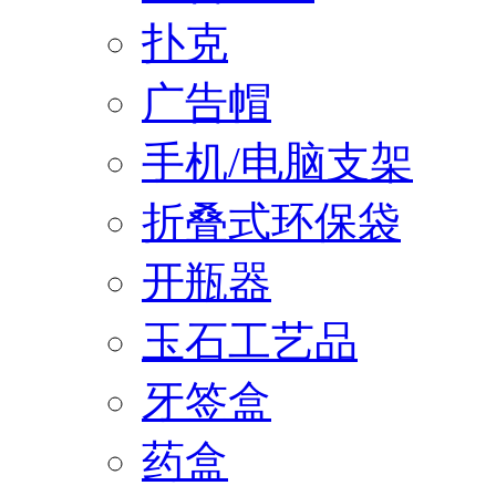
扑克
广告帽
手机/电脑支架
折叠式环保袋
开瓶器
玉石工艺品
牙签盒
药盒