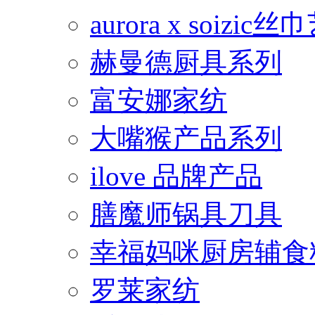
aurora x soiz
赫曼德厨具系列
富安娜家纺
大嘴猴产品系列
ilove 品牌产品
膳魔师锅具刀具
幸福妈咪厨房辅食
罗莱家纺