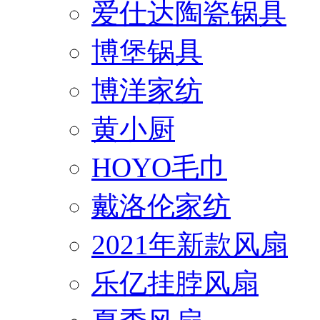
爱仕达陶瓷锅具
博堡锅具
博洋家纺
黄小厨
HOYO毛巾
戴洛伦家纺
2021年新款风扇
乐亿挂脖风扇