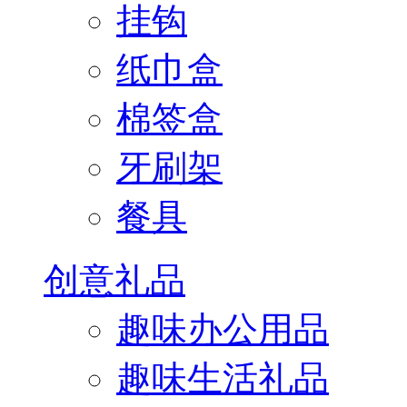
挂钩
纸巾盒
棉签盒
牙刷架
餐具
创意礼品
趣味办公用品
趣味生活礼品