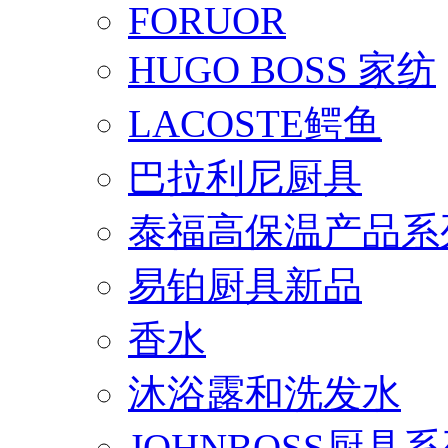
FORUOR
HUGO BOSS 家纺
LACOSTE鳄鱼
巴拉利尼厨具
泰福高保温产品系
易铂厨具新品
香水
沐浴露和洗发水
JOHNBOSS厨具