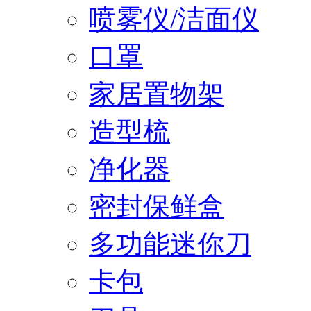
喷雾仪/洁面仪
口罩
家居置物架
造型梳
净化器
密封保鲜盒
多功能迷你刀
卡包