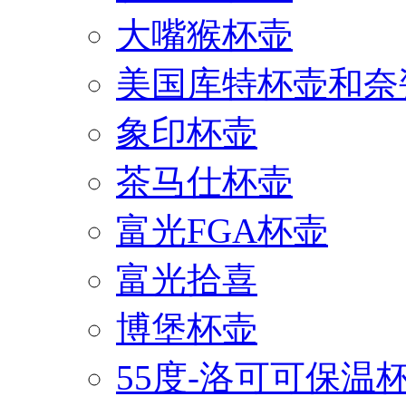
大嘴猴杯壶
美国库特杯壶和奈
象印杯壶
茶马仕杯壶
富光FGA杯壶
富光拾喜
博堡杯壶
55度-洛可可保温