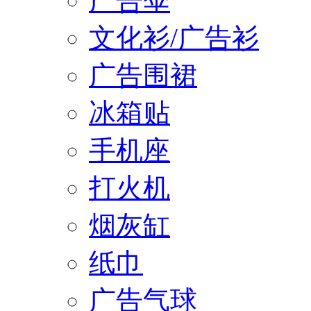
广告伞
文化衫/广告衫
广告围裙
冰箱贴
手机座
打火机
烟灰缸
纸巾
广告气球