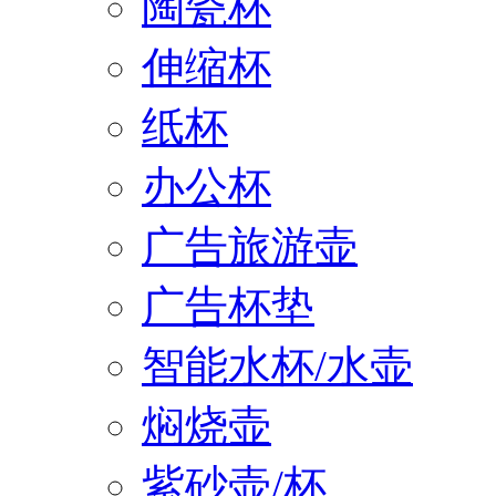
陶瓷杯
伸缩杯
纸杯
办公杯
广告旅游壶
广告杯垫
智能水杯/水壶
焖烧壶
紫砂壶/杯