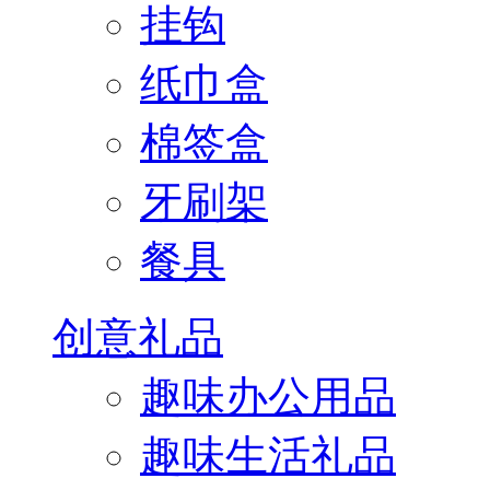
挂钩
纸巾盒
棉签盒
牙刷架
餐具
创意礼品
趣味办公用品
趣味生活礼品