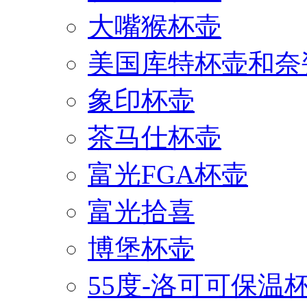
大嘴猴杯壶
美国库特杯壶和奈
象印杯壶
茶马仕杯壶
富光FGA杯壶
富光拾喜
博堡杯壶
55度-洛可可保温