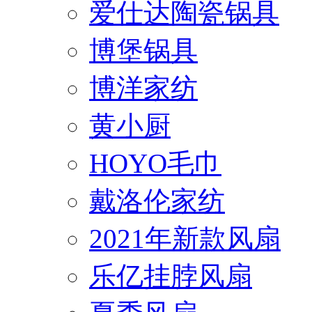
爱仕达陶瓷锅具
博堡锅具
博洋家纺
黄小厨
HOYO毛巾
戴洛伦家纺
2021年新款风扇
乐亿挂脖风扇