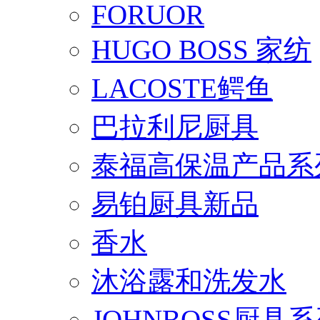
FORUOR
HUGO BOSS 家纺
LACOSTE鳄鱼
巴拉利尼厨具
泰福高保温产品系
易铂厨具新品
香水
沐浴露和洗发水
JOHNBOSS厨具