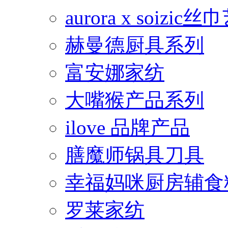
aurora x soiz
赫曼德厨具系列
富安娜家纺
大嘴猴产品系列
ilove 品牌产品
膳魔师锅具刀具
幸福妈咪厨房辅食
罗莱家纺