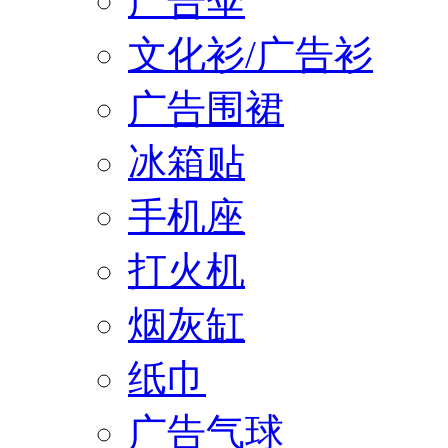
广告伞
文化衫/广告衫
广告围裙
冰箱贴
手机座
打火机
烟灰缸
纸巾
广告气球