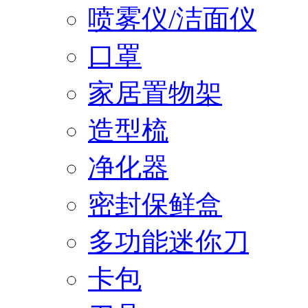
喷雾仪/洁面仪
口罩
家居置物架
造型梳
净化器
密封保鲜盒
多功能迷你刀
卡包