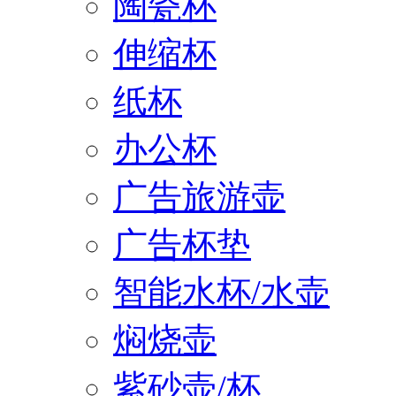
陶瓷杯
伸缩杯
纸杯
办公杯
广告旅游壶
广告杯垫
智能水杯/水壶
焖烧壶
紫砂壶/杯