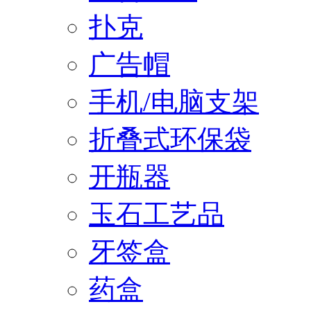
扑克
广告帽
手机/电脑支架
折叠式环保袋
开瓶器
玉石工艺品
牙签盒
药盒