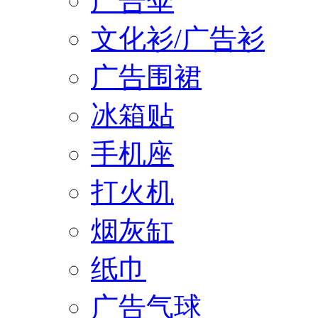
广告伞
文化衫/广告衫
广告围裙
冰箱贴
手机座
打火机
烟灰缸
纸巾
广告气球