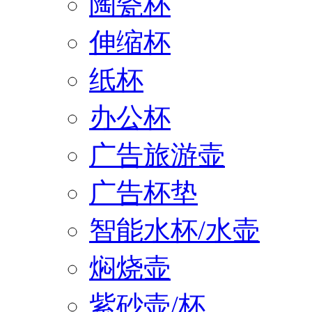
陶瓷杯
伸缩杯
纸杯
办公杯
广告旅游壶
广告杯垫
智能水杯/水壶
焖烧壶
紫砂壶/杯