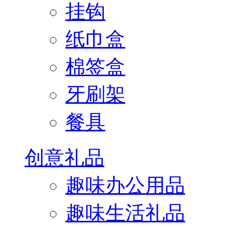
挂钩
纸巾盒
棉签盒
牙刷架
餐具
创意礼品
趣味办公用品
趣味生活礼品