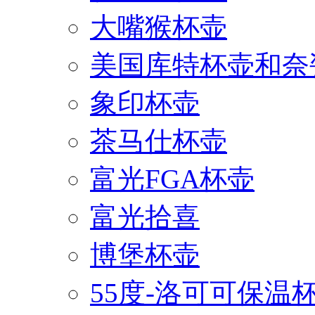
大嘴猴杯壶
美国库特杯壶和奈
象印杯壶
茶马仕杯壶
富光FGA杯壶
富光拾喜
博堡杯壶
55度-洛可可保温