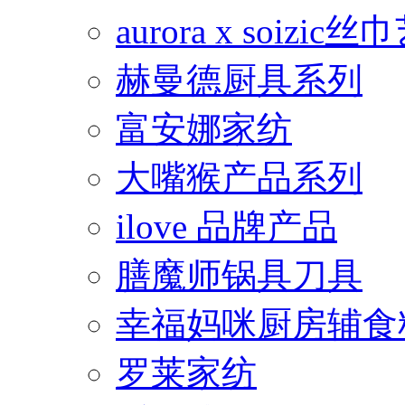
aurora x soiz
赫曼德厨具系列
富安娜家纺
大嘴猴产品系列
ilove 品牌产品
膳魔师锅具刀具
幸福妈咪厨房辅食
罗莱家纺