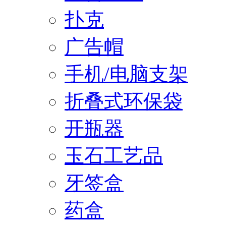
扑克
广告帽
手机/电脑支架
折叠式环保袋
开瓶器
玉石工艺品
牙签盒
药盒