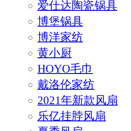
爱仕达陶瓷锅具
博堡锅具
博洋家纺
黄小厨
HOYO毛巾
戴洛伦家纺
2021年新款风扇
乐亿挂脖风扇