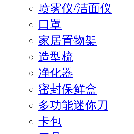
喷雾仪/洁面仪
口罩
家居置物架
造型梳
净化器
密封保鲜盒
多功能迷你刀
卡包