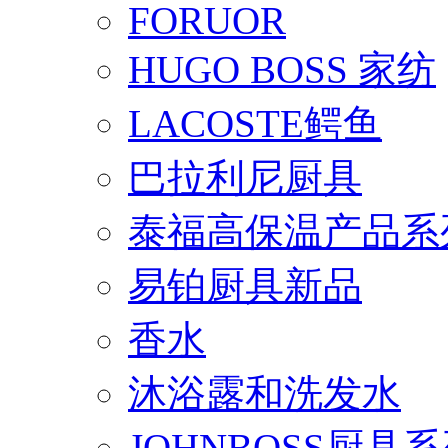
FORUOR
HUGO BOSS 家纺
LACOSTE鳄鱼
巴拉利尼厨具
泰福高保温产品系
易铂厨具新品
香水
沐浴露和洗发水
JOHNBOSS厨具