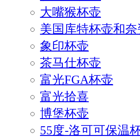
大嘴猴杯壶
美国库特杯壶和奈
象印杯壶
茶马仕杯壶
富光FGA杯壶
富光拾喜
博堡杯壶
55度-洛可可保温