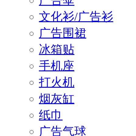
广告伞
文化衫/广告衫
广告围裙
冰箱贴
手机座
打火机
烟灰缸
纸巾
广告气球