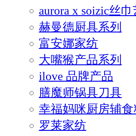
aurora x soiz
赫曼德厨具系列
富安娜家纺
大嘴猴产品系列
ilove 品牌产品
膳魔师锅具刀具
幸福妈咪厨房辅食
罗莱家纺