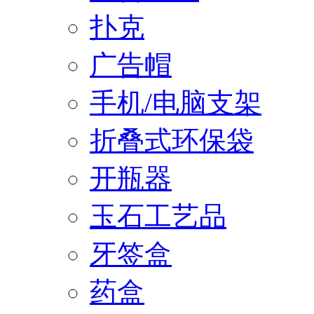
扑克
广告帽
手机/电脑支架
折叠式环保袋
开瓶器
玉石工艺品
牙签盒
药盒