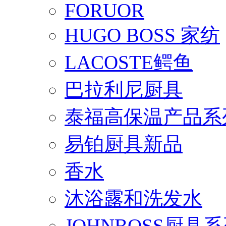
FORUOR
HUGO BOSS 家纺
LACOSTE鳄鱼
巴拉利尼厨具
泰福高保温产品系
易铂厨具新品
香水
沐浴露和洗发水
JOHNBOSS厨具