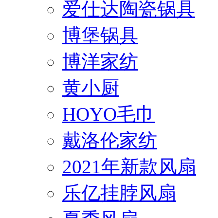
爱仕达陶瓷锅具
博堡锅具
博洋家纺
黄小厨
HOYO毛巾
戴洛伦家纺
2021年新款风扇
乐亿挂脖风扇