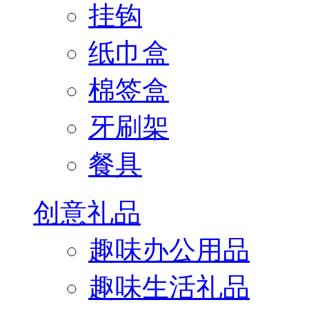
挂钩
纸巾盒
棉签盒
牙刷架
餐具
创意礼品
趣味办公用品
趣味生活礼品