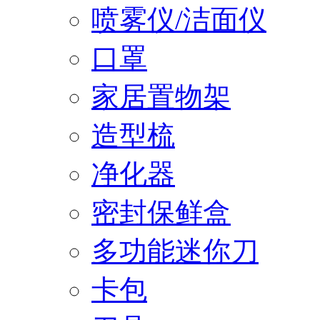
喷雾仪/洁面仪
口罩
家居置物架
造型梳
净化器
密封保鲜盒
多功能迷你刀
卡包