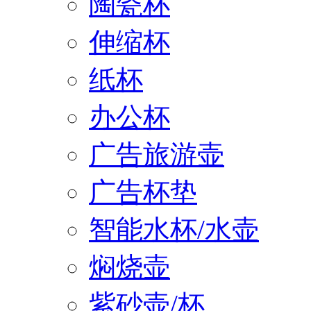
陶瓷杯
伸缩杯
纸杯
办公杯
广告旅游壶
广告杯垫
智能水杯/水壶
焖烧壶
紫砂壶/杯