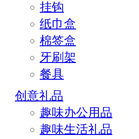
挂钩
纸巾盒
棉签盒
牙刷架
餐具
创意礼品
趣味办公用品
趣味生活礼品