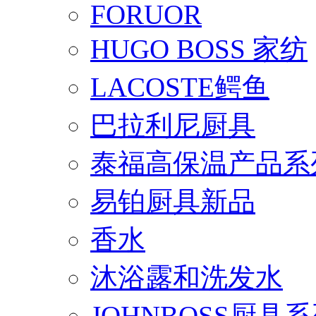
FORUOR
HUGO BOSS 家纺
LACOSTE鳄鱼
巴拉利尼厨具
泰福高保温产品系
易铂厨具新品
香水
沐浴露和洗发水
JOHNBOSS厨具