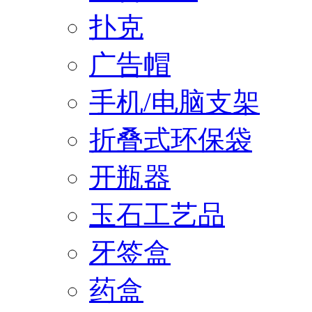
扑克
广告帽
手机/电脑支架
折叠式环保袋
开瓶器
玉石工艺品
牙签盒
药盒