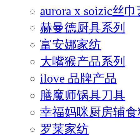
aurora x soiz
赫曼德厨具系列
富安娜家纺
大嘴猴产品系列
ilove 品牌产品
膳魔师锅具刀具
幸福妈咪厨房辅食
罗莱家纺