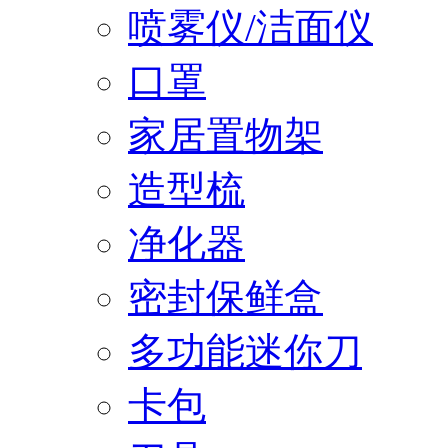
喷雾仪/洁面仪
口罩
家居置物架
造型梳
净化器
密封保鲜盒
多功能迷你刀
卡包