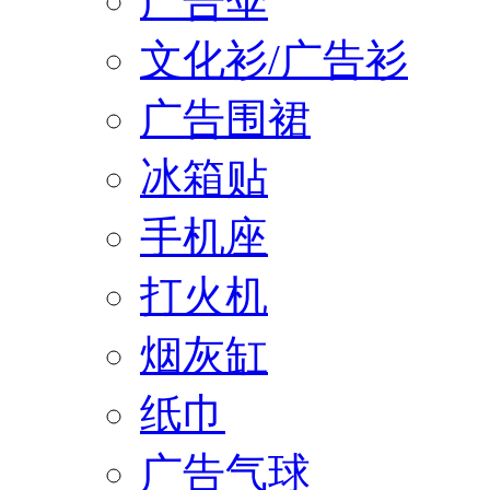
广告伞
文化衫/广告衫
广告围裙
冰箱贴
手机座
打火机
烟灰缸
纸巾
广告气球