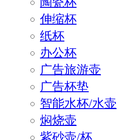
陶瓷杯
伸缩杯
纸杯
办公杯
广告旅游壶
广告杯垫
智能水杯/水壶
焖烧壶
紫砂壶/杯