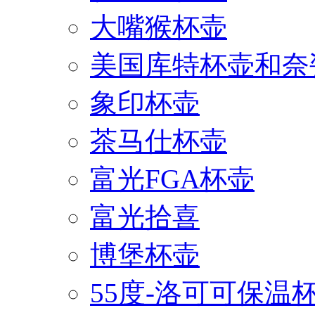
大嘴猴杯壶
美国库特杯壶和奈
象印杯壶
茶马仕杯壶
富光FGA杯壶
富光拾喜
博堡杯壶
55度-洛可可保温