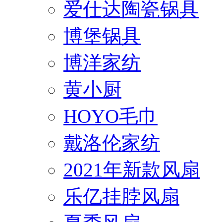
爱仕达陶瓷锅具
博堡锅具
博洋家纺
黄小厨
HOYO毛巾
戴洛伦家纺
2021年新款风扇
乐亿挂脖风扇