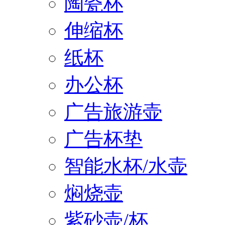
陶瓷杯
伸缩杯
纸杯
办公杯
广告旅游壶
广告杯垫
智能水杯/水壶
焖烧壶
紫砂壶/杯