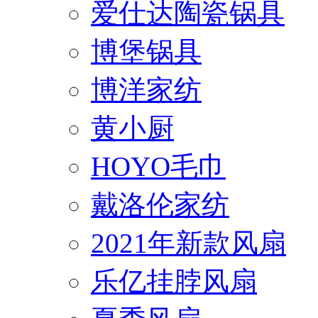
爱仕达陶瓷锅具
博堡锅具
博洋家纺
黄小厨
HOYO毛巾
戴洛伦家纺
2021年新款风扇
乐亿挂脖风扇