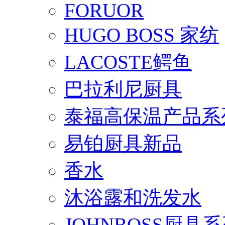
FORUOR
HUGO BOSS 家纺
LACOSTE鳄鱼
巴拉利尼厨具
泰福高保温产品系
易铂厨具新品
香水
沐浴露和洗发水
JOHNBOSS厨具