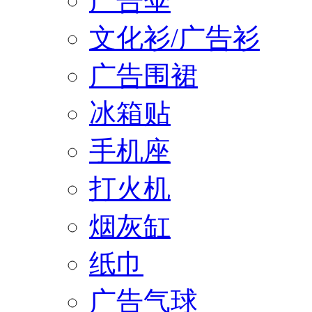
广告伞
文化衫/广告衫
广告围裙
冰箱贴
手机座
打火机
烟灰缸
纸巾
广告气球