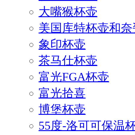
大嘴猴杯壶
美国库特杯壶和奈
象印杯壶
茶马仕杯壶
富光FGA杯壶
富光拾喜
博堡杯壶
55度-洛可可保温