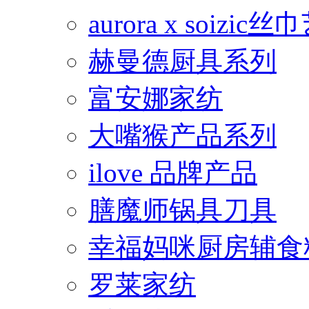
aurora x soiz
赫曼德厨具系列
富安娜家纺
大嘴猴产品系列
ilove 品牌产品
膳魔师锅具刀具
幸福妈咪厨房辅食
罗莱家纺