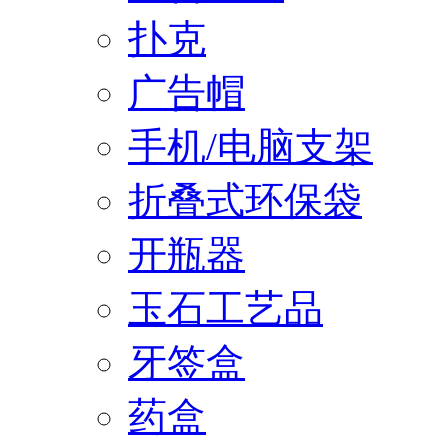
扑克
广告帽
手机/电脑支架
折叠式环保袋
开瓶器
玉石工艺品
牙签盒
药盒