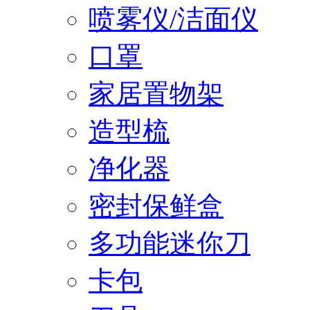
喷雾仪/洁面仪
口罩
家居置物架
造型梳
净化器
密封保鲜盒
多功能迷你刀
卡包