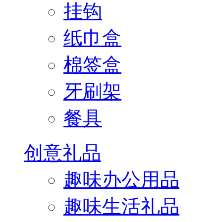
挂钩
纸巾盒
棉签盒
牙刷架
餐具
创意礼品
趣味办公用品
趣味生活礼品