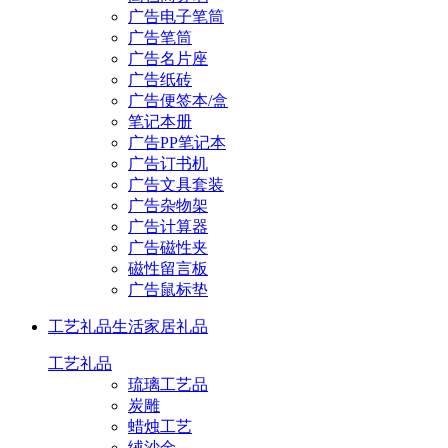
广告电子笔筒
广告笔筒
广告名片座
广告纸砖
广告便签本/盒
笔记本册
广告PP笔记本
广告订书机
广告文具套装
广告杂物架
广告计算器
广告磁性夹
磁性留言板
广告鼠标垫
工艺礼品
生活家居礼品
工艺礼品
琉璃工艺品
炭雕
蜡烛工艺
绒沙金