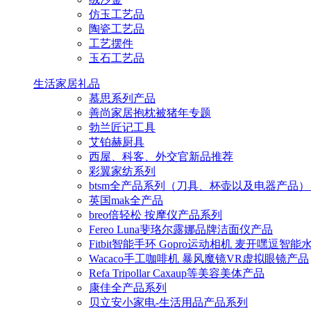
仿玉工艺品
陶瓷工艺品
工艺摆件
玉石工艺品
生活家居礼品
慕思系列产品
善尚家居抱枕被猪年专题
勃兰匠记工具
艾铂赫厨具
西屋、科客、外交官新品推荐
彩翼家纺系列
btsm全产品系列（刀具、杯壶以及电器产品）
英国mak全产品
breo倍轻松 按摩仪产品系列
Fereo Luna斐珞尔露娜品牌洁面仪产品
Fitbit智能手环 Gopro运动相机 麦开嘿逗智
Wacaco手工咖啡机 暴风魔镜VR虚拟眼镜产品
Refa Tripollar Caxaup等美容美体产品
康佳全产品系列
贝立安小家电-生活用品产品系列