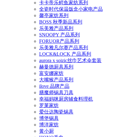
卡卡帝乐鳄鱼家纺系列
全瓷时代保温饭盒小家电产品
馨亭家纺系列
BOSS 秋季新品系列
乐美雅产品系列
SNOOPY 产品系列
FORUOR产品系列
乐美雅凡尔赛产品系列
LOCK&LOCK 产品系列
aurora x soizic丝巾艺术伞套装
赫曼德厨具系列
富安娜家纺
大嘴猴产品系列
ilove 品牌产品
膳魔师锅具刀具
幸福妈咪厨房辅食料理机
罗莱家纺
爱仕达陶瓷锅具
博堡锅具
博洋家纺
黄小厨