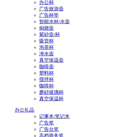
办公杯
广告旅游壶
广告杯垫
智能水杯/水壶
焖烧壶
紫砂壶/杯
吸管杯
泡茶杯
净水壶
真空保温壶
咖啡壶
塑料杯
搅拌杯
咖啡杯
磨砂玻璃杯
真空保温杯
办公礼品
记事本/笔记本
广告笔
广告台笔
高档商务笔