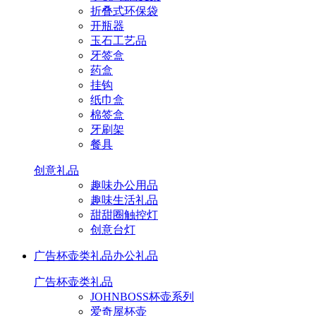
折叠式环保袋
开瓶器
玉石工艺品
牙签盒
药盒
挂钩
纸巾盒
棉签盒
牙刷架
餐具
创意礼品
趣味办公用品
趣味生活礼品
甜甜圈触控灯
创意台灯
广告杯壶类礼品
办公礼品
广告杯壶类礼品
JOHNBOSS杯壶系列
爱奇屋杯壶