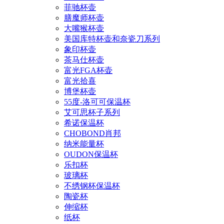
菲驰杯壶
膳魔师杯壶
大嘴猴杯壶
美国库特杯壶和奈瓷刀系列
象印杯壶
茶马仕杯壶
富光FGA杯壶
富光拾喜
博堡杯壶
55度-洛可可保温杯
艾可思杯子系列
希诺保温杯
CHOBOND肖邦
纳米能量杯
OUDON保温杯
乐扣杯
玻璃杯
不绣钢杯保温杯
陶瓷杯
伸缩杯
纸杯