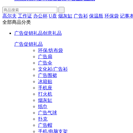
高尔夫
工作证
办公杯
U盘
烟灰缸
广告衫
保温瓶
环保袋
记事
全部商品分类
广告促销礼品
创意礼品
广告促销礼品
环保/纺布袋
广告扇
广告伞
文化衫/广告衫
广告围裙
冰箱贴
手机座
打火机
烟灰缸
纸巾
广告气球
扑克
广告帽
手机/电脑支架