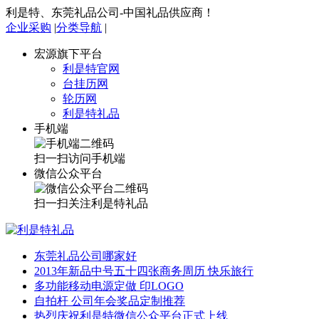
利是特、东莞礼品公司-中国礼品供应商！
企业采购
|
分类导航
|
宏源旗下平台
利是特官网
台挂历网
轮历网
利是特礼品
手机端
扫一扫访问手机端
微信公众平台
扫一扫关注利是特礼品
东莞礼品公司哪家好
2013年新品中号五十四张商务周历 快乐旅行
多功能移动电源定做 印LOGO
自拍杆 公司年会奖品定制推荐
热烈庆祝利是特微信公众平台正式上线