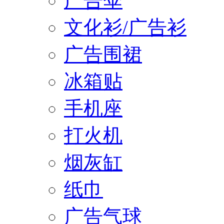
广告伞
文化衫/广告衫
广告围裙
冰箱贴
手机座
打火机
烟灰缸
纸巾
广告气球