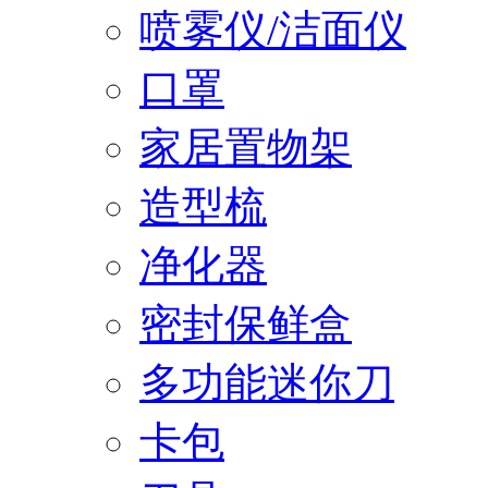
喷雾仪/洁面仪
口罩
家居置物架
造型梳
净化器
密封保鲜盒
多功能迷你刀
卡包