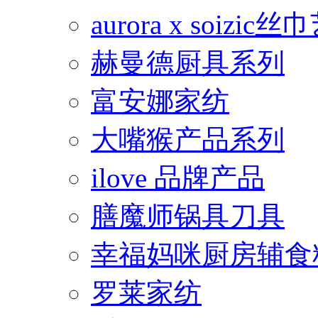
aurora x soiz
赫曼德厨具系列
富安娜家纺
大嘴猴产品系列
ilove 品牌产品
膳魔师锅具刀具
幸福妈咪厨房辅食
罗莱家纺