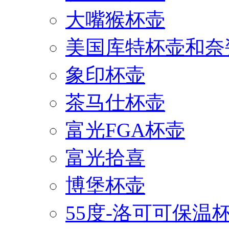
大嘴猴杯壶
美国库特杯壶和奈
象印杯壶
茶马仕杯壶
富光FGA杯壶
富光拾喜
博堡杯壶
55度-洛可可保温