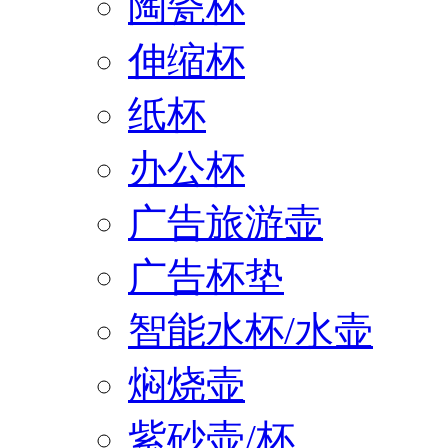
陶瓷杯
伸缩杯
纸杯
办公杯
广告旅游壶
广告杯垫
智能水杯/水壶
焖烧壶
紫砂壶/杯