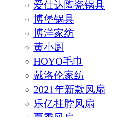
爱仕达陶瓷锅具
博堡锅具
博洋家纺
黄小厨
HOYO毛巾
戴洛伦家纺
2021年新款风扇
乐亿挂脖风扇