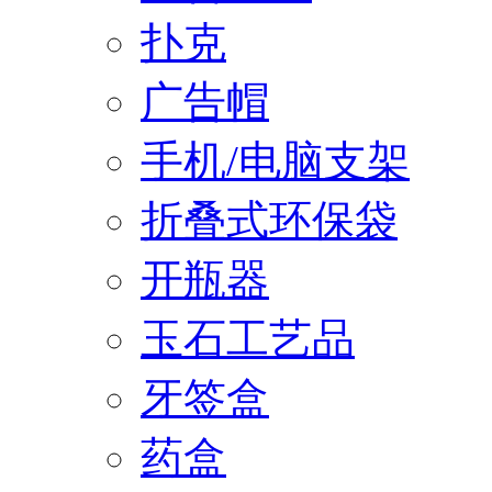
扑克
广告帽
手机/电脑支架
折叠式环保袋
开瓶器
玉石工艺品
牙签盒
药盒