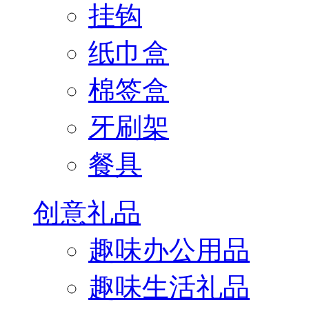
挂钩
纸巾盒
棉签盒
牙刷架
餐具
创意礼品
趣味办公用品
趣味生活礼品