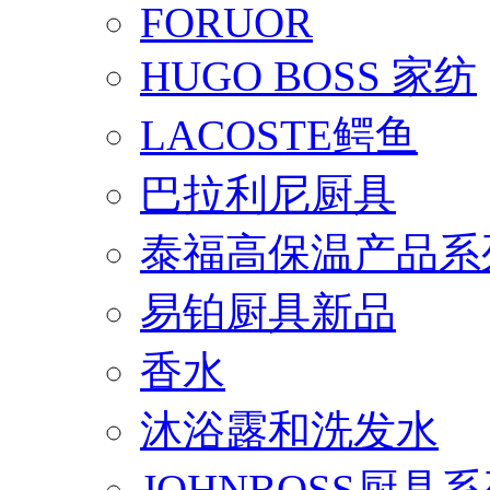
FORUOR
HUGO BOSS 家纺
LACOSTE鳄鱼
巴拉利尼厨具
泰福高保温产品系
易铂厨具新品
香水
沐浴露和洗发水
JOHNBOSS厨具