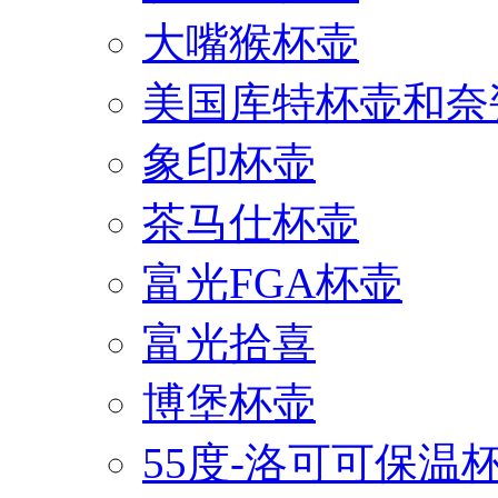
大嘴猴杯壶
美国库特杯壶和奈
象印杯壶
茶马仕杯壶
富光FGA杯壶
富光拾喜
博堡杯壶
55度-洛可可保温