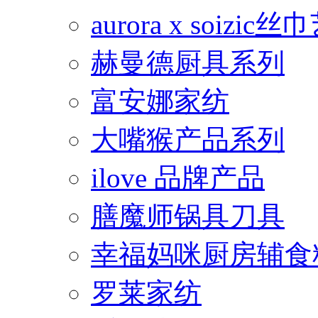
aurora x soiz
赫曼德厨具系列
富安娜家纺
大嘴猴产品系列
ilove 品牌产品
膳魔师锅具刀具
幸福妈咪厨房辅食
罗莱家纺