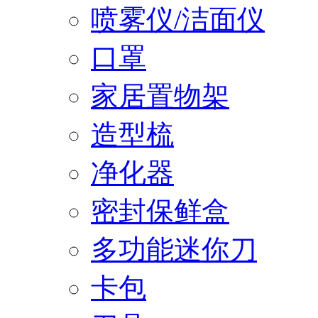
喷雾仪/洁面仪
口罩
家居置物架
造型梳
净化器
密封保鲜盒
多功能迷你刀
卡包