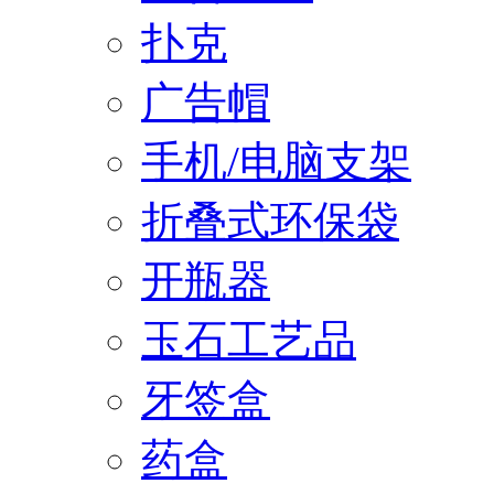
扑克
广告帽
手机/电脑支架
折叠式环保袋
开瓶器
玉石工艺品
牙签盒
药盒