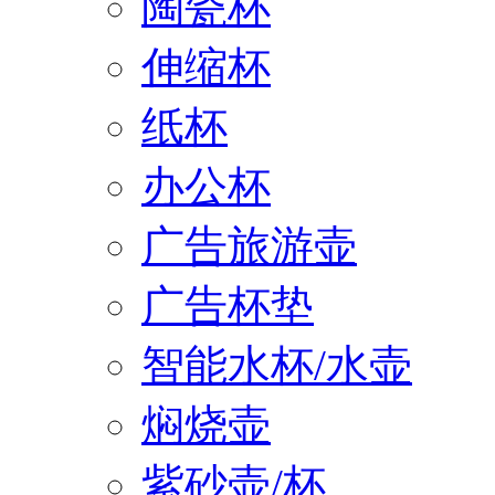
陶瓷杯
伸缩杯
纸杯
办公杯
广告旅游壶
广告杯垫
智能水杯/水壶
焖烧壶
紫砂壶/杯