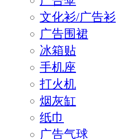
广告伞
文化衫/广告衫
广告围裙
冰箱贴
手机座
打火机
烟灰缸
纸巾
广告气球