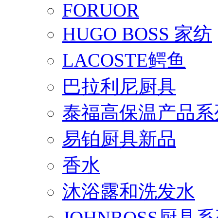
FORUOR
HUGO BOSS 家纺
LACOSTE鳄鱼
巴拉利尼厨具
泰福高保温产品系
易铂厨具新品
香水
沐浴露和洗发水
JOHNBOSS厨具