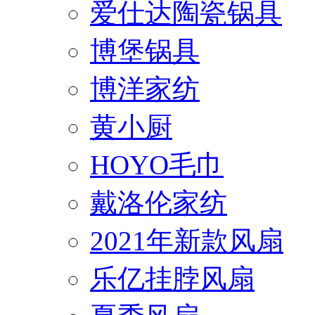
爱仕达陶瓷锅具
博堡锅具
博洋家纺
黄小厨
HOYO毛巾
戴洛伦家纺
2021年新款风扇
乐亿挂脖风扇