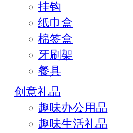
挂钩
纸巾盒
棉签盒
牙刷架
餐具
创意礼品
趣味办公用品
趣味生活礼品