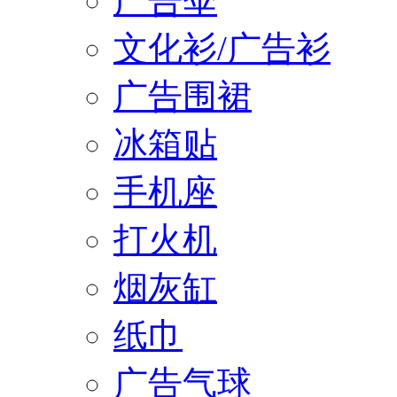
广告伞
文化衫/广告衫
广告围裙
冰箱贴
手机座
打火机
烟灰缸
纸巾
广告气球