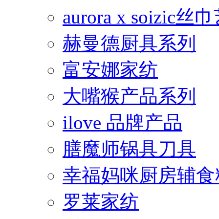
aurora x soiz
赫曼德厨具系列
富安娜家纺
大嘴猴产品系列
ilove 品牌产品
膳魔师锅具刀具
幸福妈咪厨房辅食
罗莱家纺