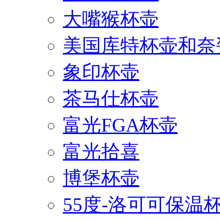
大嘴猴杯壶
美国库特杯壶和奈
象印杯壶
茶马仕杯壶
富光FGA杯壶
富光拾喜
博堡杯壶
55度-洛可可保温