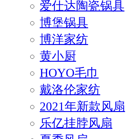
爱仕达陶瓷锅具
博堡锅具
博洋家纺
黄小厨
HOYO毛巾
戴洛伦家纺
2021年新款风扇
乐亿挂脖风扇