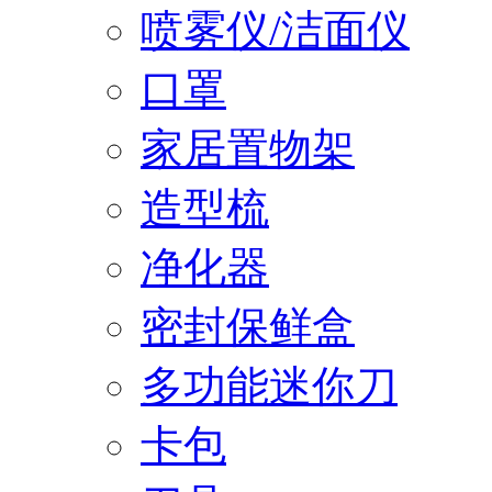
喷雾仪/洁面仪
口罩
家居置物架
造型梳
净化器
密封保鲜盒
多功能迷你刀
卡包