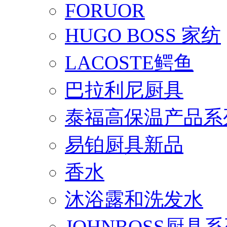
FORUOR
HUGO BOSS 家纺
LACOSTE鳄鱼
巴拉利尼厨具
泰福高保温产品系
易铂厨具新品
香水
沐浴露和洗发水
JOHNBOSS厨具