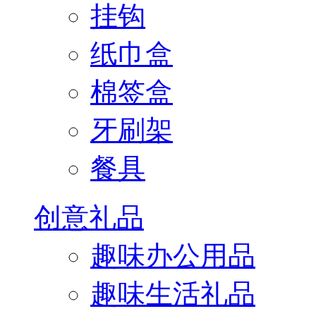
挂钩
纸巾盒
棉签盒
牙刷架
餐具
创意礼品
趣味办公用品
趣味生活礼品