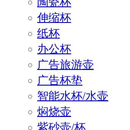
陶瓷杯
伸缩杯
纸杯
办公杯
广告旅游壶
广告杯垫
智能水杯/水壶
焖烧壶
紫砂壶/杯