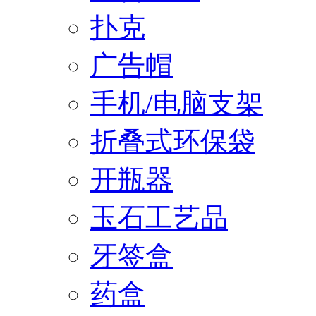
扑克
广告帽
手机/电脑支架
折叠式环保袋
开瓶器
玉石工艺品
牙签盒
药盒