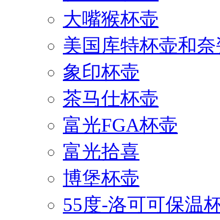
大嘴猴杯壶
美国库特杯壶和奈
象印杯壶
茶马仕杯壶
富光FGA杯壶
富光拾喜
博堡杯壶
55度-洛可可保温