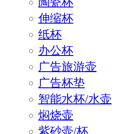
陶瓷杯
伸缩杯
纸杯
办公杯
广告旅游壶
广告杯垫
智能水杯/水壶
焖烧壶
紫砂壶/杯