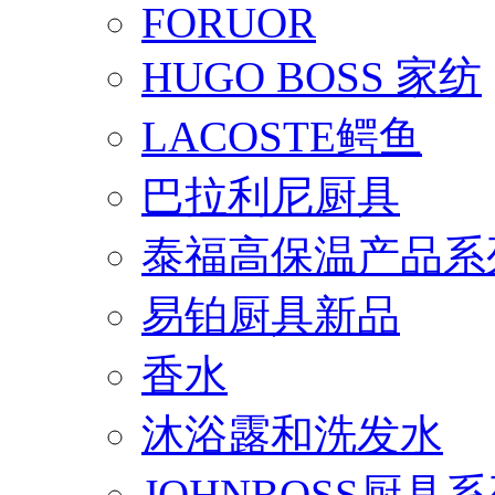
FORUOR
HUGO BOSS 家纺
LACOSTE鳄鱼
巴拉利尼厨具
泰福高保温产品系
易铂厨具新品
香水
沐浴露和洗发水
JOHNBOSS厨具