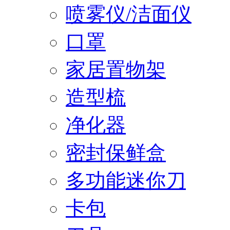
喷雾仪/洁面仪
口罩
家居置物架
造型梳
净化器
密封保鲜盒
多功能迷你刀
卡包