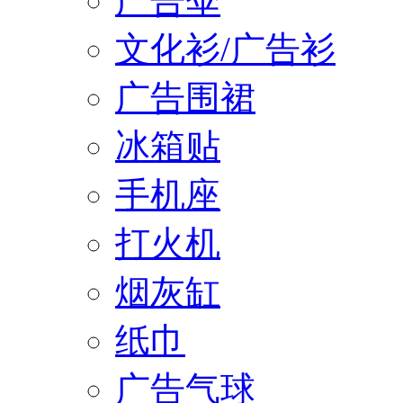
广告伞
文化衫/广告衫
广告围裙
冰箱贴
手机座
打火机
烟灰缸
纸巾
广告气球