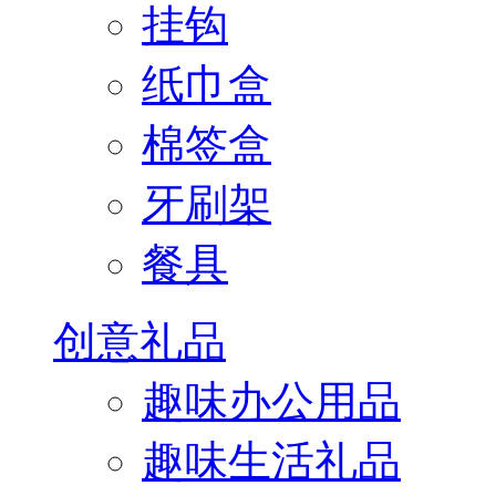
挂钩
纸巾盒
棉签盒
牙刷架
餐具
创意礼品
趣味办公用品
趣味生活礼品