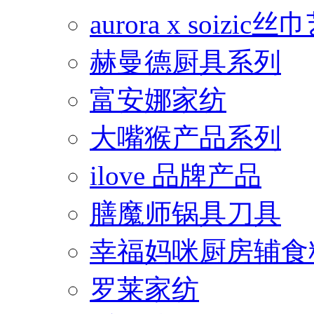
aurora x soiz
赫曼德厨具系列
富安娜家纺
大嘴猴产品系列
ilove 品牌产品
膳魔师锅具刀具
幸福妈咪厨房辅食
罗莱家纺