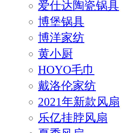
爱仕达陶瓷锅具
博堡锅具
博洋家纺
黄小厨
HOYO毛巾
戴洛伦家纺
2021年新款风扇
乐亿挂脖风扇