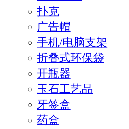
扑克
广告帽
手机/电脑支架
折叠式环保袋
开瓶器
玉石工艺品
牙签盒
药盒