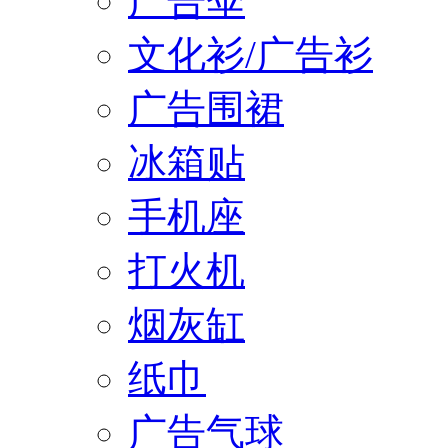
广告伞
文化衫/广告衫
广告围裙
冰箱贴
手机座
打火机
烟灰缸
纸巾
广告气球