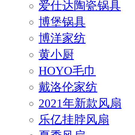
爱仕达陶瓷锅具
博堡锅具
博洋家纺
黄小厨
HOYO毛巾
戴洛伦家纺
2021年新款风扇
乐亿挂脖风扇