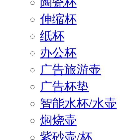
陶瓷杯
伸缩杯
纸杯
办公杯
广告旅游壶
广告杯垫
智能水杯/水壶
焖烧壶
紫砂壶/杯