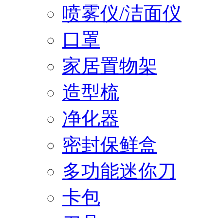
喷雾仪/洁面仪
口罩
家居置物架
造型梳
净化器
密封保鲜盒
多功能迷你刀
卡包