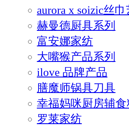
aurora x soiz
赫曼德厨具系列
富安娜家纺
大嘴猴产品系列
ilove 品牌产品
膳魔师锅具刀具
幸福妈咪厨房辅食
罗莱家纺