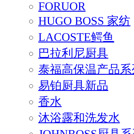
FORUOR
HUGO BOSS 家纺
LACOSTE鳄鱼
巴拉利尼厨具
泰福高保温产品系
易铂厨具新品
香水
沐浴露和洗发水
JOHNBOSS厨具