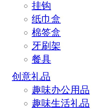
挂钩
纸巾盒
棉签盒
牙刷架
餐具
创意礼品
趣味办公用品
趣味生活礼品