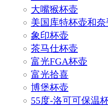
大嘴猴杯壶
美国库特杯壶和奈
象印杯壶
茶马仕杯壶
富光FGA杯壶
富光拾喜
博堡杯壶
55度-洛可可保温