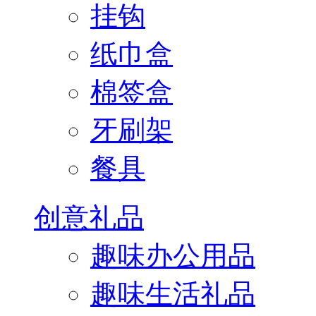
挂钩
纸巾盒
棉签盒
牙刷架
餐具
创意礼品
趣味办公用品
趣味生活礼品