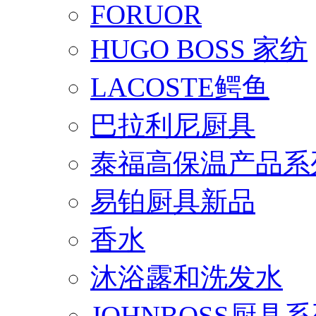
FORUOR
HUGO BOSS 家纺
LACOSTE鳄鱼
巴拉利尼厨具
泰福高保温产品系
易铂厨具新品
香水
沐浴露和洗发水
JOHNBOSS厨具