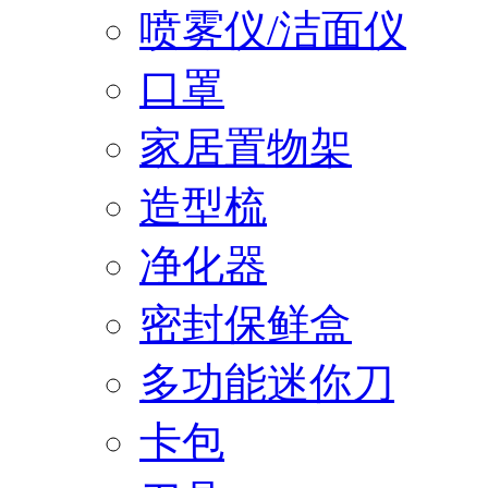
喷雾仪/洁面仪
口罩
家居置物架
造型梳
净化器
密封保鲜盒
多功能迷你刀
卡包