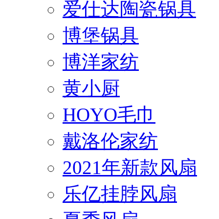
爱仕达陶瓷锅具
博堡锅具
博洋家纺
黄小厨
HOYO毛巾
戴洛伦家纺
2021年新款风扇
乐亿挂脖风扇