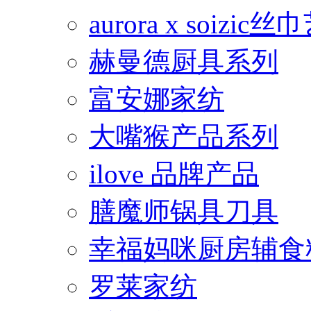
aurora x soiz
赫曼德厨具系列
富安娜家纺
大嘴猴产品系列
ilove 品牌产品
膳魔师锅具刀具
幸福妈咪厨房辅食
罗莱家纺