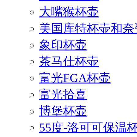
大嘴猴杯壶
美国库特杯壶和奈
象印杯壶
茶马仕杯壶
富光FGA杯壶
富光拾喜
博堡杯壶
55度-洛可可保温