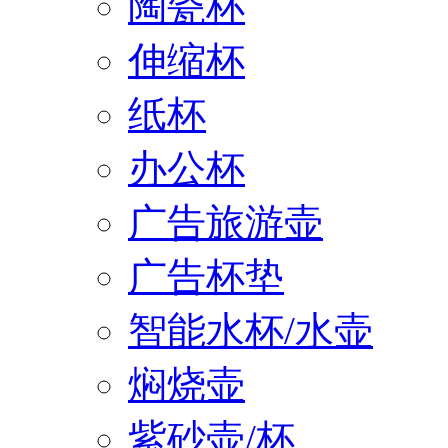
陶瓷杯
伸缩杯
纸杯
办公杯
广告旅游壶
广告杯垫
智能水杯/水壶
焖烧壶
紫砂壶/杯