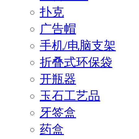
扑克
广告帽
手机/电脑支架
折叠式环保袋
开瓶器
玉石工艺品
牙签盒
药盒