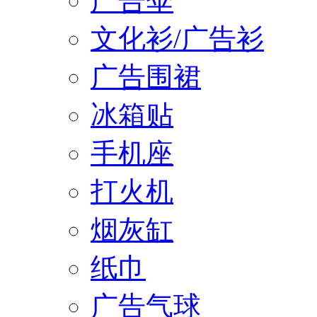
广告伞
文化衫/广告衫
广告围裙
冰箱贴
手机座
打火机
烟灰缸
纸巾
广告气球