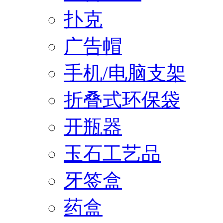
扑克
广告帽
手机/电脑支架
折叠式环保袋
开瓶器
玉石工艺品
牙签盒
药盒