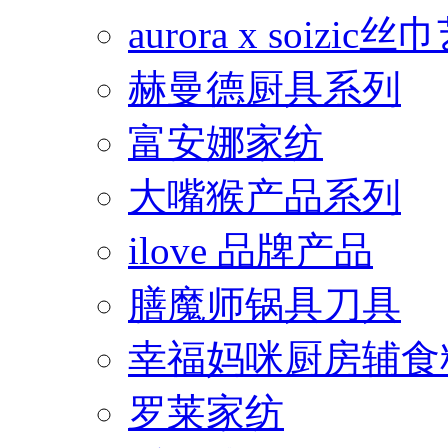
aurora x soiz
赫曼德厨具系列
富安娜家纺
大嘴猴产品系列
ilove 品牌产品
膳魔师锅具刀具
幸福妈咪厨房辅食
罗莱家纺