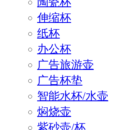
陶瓷杯
伸缩杯
纸杯
办公杯
广告旅游壶
广告杯垫
智能水杯/水壶
焖烧壶
紫砂壶/杯