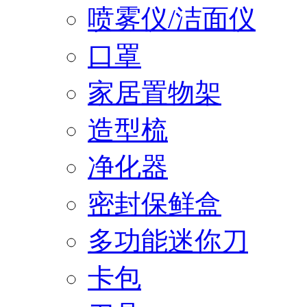
喷雾仪/洁面仪
口罩
家居置物架
造型梳
净化器
密封保鲜盒
多功能迷你刀
卡包