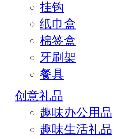
挂钩
纸巾盒
棉签盒
牙刷架
餐具
创意礼品
趣味办公用品
趣味生活礼品