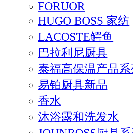
FORUOR
HUGO BOSS 家纺
LACOSTE鳄鱼
巴拉利尼厨具
泰福高保温产品系
易铂厨具新品
香水
沐浴露和洗发水
JOHNBOSS厨具