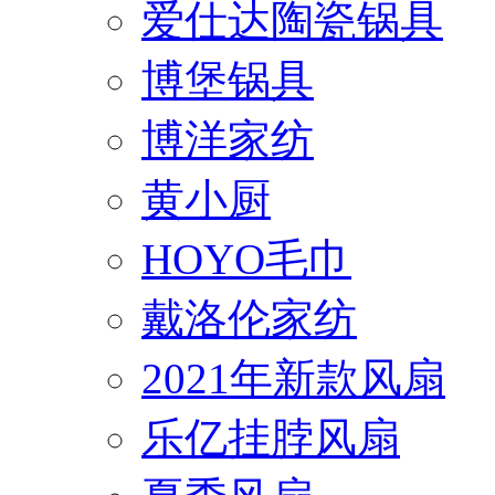
爱仕达陶瓷锅具
博堡锅具
博洋家纺
黄小厨
HOYO毛巾
戴洛伦家纺
2021年新款风扇
乐亿挂脖风扇