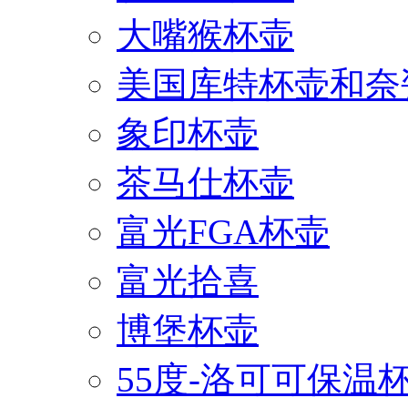
大嘴猴杯壶
美国库特杯壶和奈
象印杯壶
茶马仕杯壶
富光FGA杯壶
富光拾喜
博堡杯壶
55度-洛可可保温