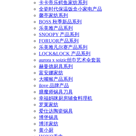
卡卡帝乐鳄鱼家纺系列
全瓷时代保温饭盒小家电产品
馨亭家纺系列
BOSS 秋季新品系列
乐美雅产品系列
SNOOPY 产品系列
FORUOR产品系列
乐美雅凡尔赛产品系列
LOCK&LOCK 产品系列
aurora x soizic丝巾艺术伞套装
赫曼德厨具系列
富安娜家纺
大嘴猴产品系列
ilove 品牌产品
膳魔师锅具刀具
幸福妈咪厨房辅食料理机
罗莱家纺
爱仕达陶瓷锅具
博堡锅具
博洋家纺
黄小厨