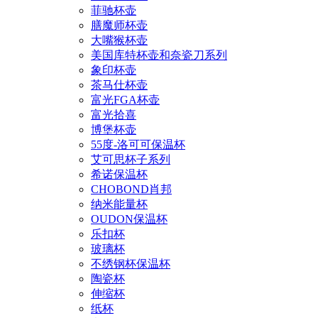
菲驰杯壶
膳魔师杯壶
大嘴猴杯壶
美国库特杯壶和奈瓷刀系列
象印杯壶
茶马仕杯壶
富光FGA杯壶
富光拾喜
博堡杯壶
55度-洛可可保温杯
艾可思杯子系列
希诺保温杯
CHOBOND肖邦
纳米能量杯
OUDON保温杯
乐扣杯
玻璃杯
不绣钢杯保温杯
陶瓷杯
伸缩杯
纸杯