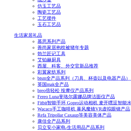
仿玉工艺品
陶瓷工艺品
工艺摆件
玉石工艺品
生活家居礼品
慕思系列产品
善尚家居抱枕被猪年专题
勃兰匠记工具
艾铂赫厨具
西屋、科客、外交官新品推荐
彩翼家纺系列
btsm全产品系列（刀具、杯壶以及电器产品）
英国mak全产品
breo倍轻松 按摩仪产品系列
Fereo Luna斐珞尔露娜品牌洁面仪产品
Fitbit智能手环 Gopro运动相机 麦开嘿逗智
Wacaco手工咖啡机 暴风魔镜VR虚拟眼镜产品
Refa Tripollar Caxaup等美容美体产品
康佳全产品系列
贝立安小家电-生活用品产品系列