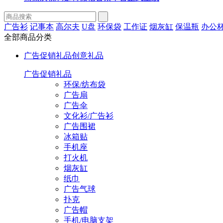
广告衫
记事本
高尔夫
U盘
环保袋
工作证
烟灰缸
保温瓶
办公
全部商品分类
广告促销礼品
创意礼品
广告促销礼品
环保/纺布袋
广告扇
广告伞
文化衫/广告衫
广告围裙
冰箱贴
手机座
打火机
烟灰缸
纸巾
广告气球
扑克
广告帽
手机/电脑支架