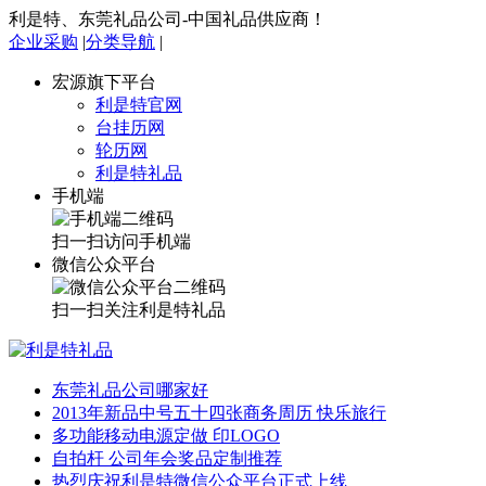
利是特、东莞礼品公司-中国礼品供应商！
企业采购
|
分类导航
|
宏源旗下平台
利是特官网
台挂历网
轮历网
利是特礼品
手机端
扫一扫访问手机端
微信公众平台
扫一扫关注利是特礼品
东莞礼品公司哪家好
2013年新品中号五十四张商务周历 快乐旅行
多功能移动电源定做 印LOGO
自拍杆 公司年会奖品定制推荐
热烈庆祝利是特微信公众平台正式上线