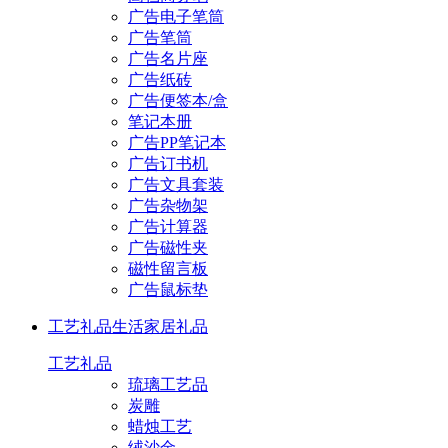
广告电子笔筒
广告笔筒
广告名片座
广告纸砖
广告便签本/盒
笔记本册
广告PP笔记本
广告订书机
广告文具套装
广告杂物架
广告计算器
广告磁性夹
磁性留言板
广告鼠标垫
工艺礼品
生活家居礼品
工艺礼品
琉璃工艺品
炭雕
蜡烛工艺
绒沙金