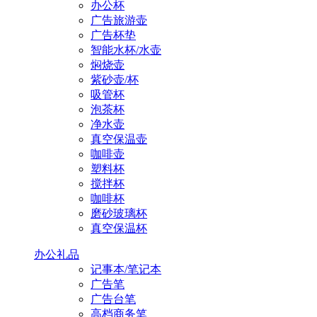
办公杯
广告旅游壶
广告杯垫
智能水杯/水壶
焖烧壶
紫砂壶/杯
吸管杯
泡茶杯
净水壶
真空保温壶
咖啡壶
塑料杯
搅拌杯
咖啡杯
磨砂玻璃杯
真空保温杯
办公礼品
记事本/笔记本
广告笔
广告台笔
高档商务笔