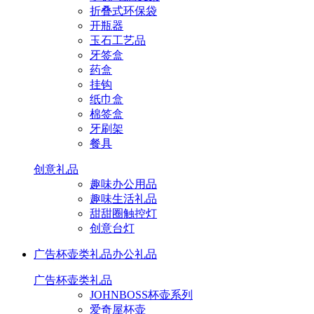
折叠式环保袋
开瓶器
玉石工艺品
牙签盒
药盒
挂钩
纸巾盒
棉签盒
牙刷架
餐具
创意礼品
趣味办公用品
趣味生活礼品
甜甜圈触控灯
创意台灯
广告杯壶类礼品
办公礼品
广告杯壶类礼品
JOHNBOSS杯壶系列
爱奇屋杯壶