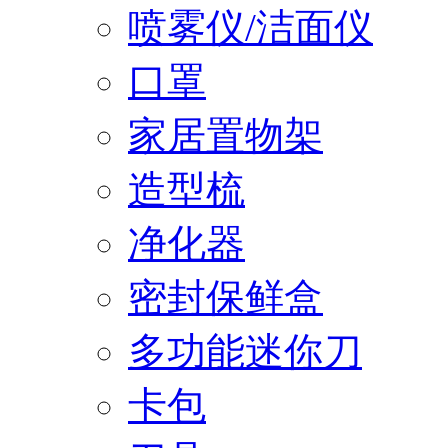
喷雾仪/洁面仪
口罩
家居置物架
造型梳
净化器
密封保鲜盒
多功能迷你刀
卡包