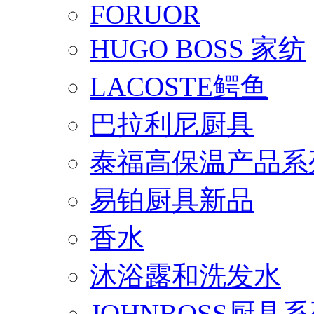
FORUOR
HUGO BOSS 家纺
LACOSTE鳄鱼
巴拉利尼厨具
泰福高保温产品系
易铂厨具新品
香水
沐浴露和洗发水
JOHNBOSS厨具