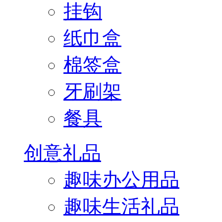
挂钩
纸巾盒
棉签盒
牙刷架
餐具
创意礼品
趣味办公用品
趣味生活礼品