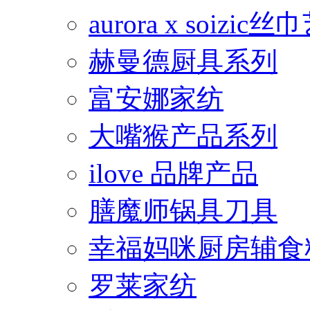
aurora x soiz
赫曼德厨具系列
富安娜家纺
大嘴猴产品系列
ilove 品牌产品
膳魔师锅具刀具
幸福妈咪厨房辅食
罗莱家纺