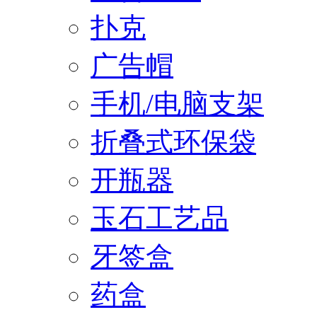
扑克
广告帽
手机/电脑支架
折叠式环保袋
开瓶器
玉石工艺品
牙签盒
药盒