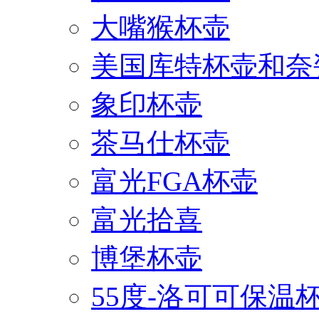
大嘴猴杯壶
美国库特杯壶和奈
象印杯壶
茶马仕杯壶
富光FGA杯壶
富光拾喜
博堡杯壶
55度-洛可可保温