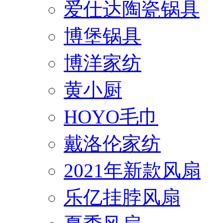
爱仕达陶瓷锅具
博堡锅具
博洋家纺
黄小厨
HOYO毛巾
戴洛伦家纺
2021年新款风扇
乐亿挂脖风扇