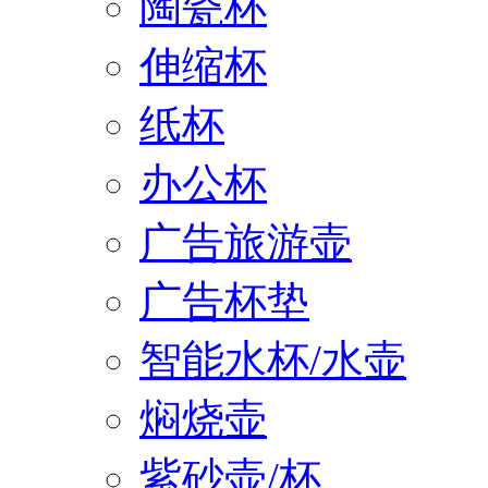
陶瓷杯
伸缩杯
纸杯
办公杯
广告旅游壶
广告杯垫
智能水杯/水壶
焖烧壶
紫砂壶/杯