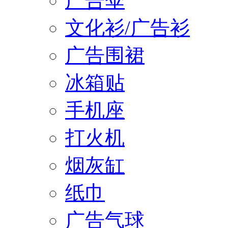
广告伞
文化衫/广告衫
广告围裙
冰箱贴
手机座
打火机
烟灰缸
纸巾
广告气球