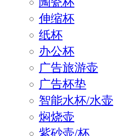
陶瓷杯
伸缩杯
纸杯
办公杯
广告旅游壶
广告杯垫
智能水杯/水壶
焖烧壶
紫砂壶/杯