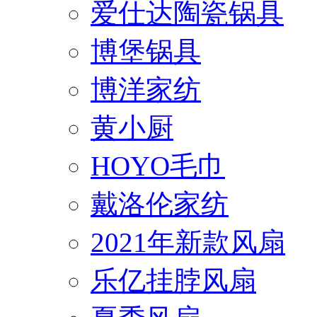
爱仕达陶瓷锅具
博堡锅具
博洋家纺
黄小厨
HOYO毛巾
戴洛伦家纺
2021年新款风扇
乐亿挂脖风扇