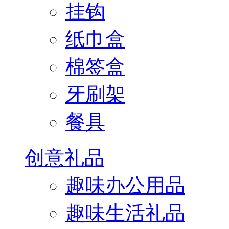
挂钩
纸巾盒
棉签盒
牙刷架
餐具
创意礼品
趣味办公用品
趣味生活礼品