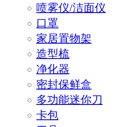
喷雾仪/洁面仪
口罩
家居置物架
造型梳
净化器
密封保鲜盒
多功能迷你刀
卡包