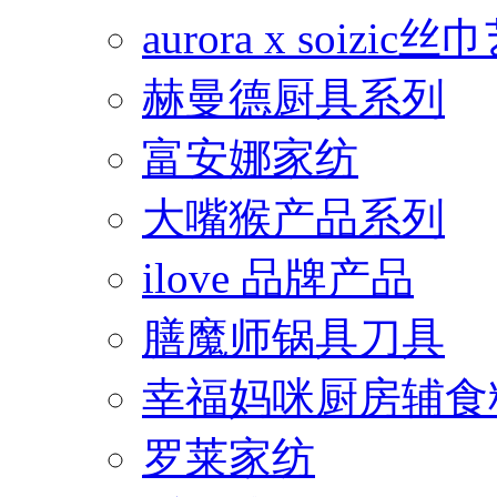
aurora x soiz
赫曼德厨具系列
富安娜家纺
大嘴猴产品系列
ilove 品牌产品
膳魔师锅具刀具
幸福妈咪厨房辅食
罗莱家纺