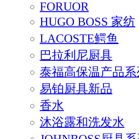
FORUOR
HUGO BOSS 家纺
LACOSTE鳄鱼
巴拉利尼厨具
泰福高保温产品系
易铂厨具新品
香水
沐浴露和洗发水
JOHNBOSS厨具