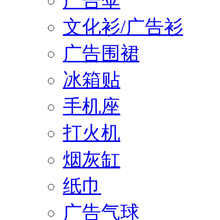
广告伞
文化衫/广告衫
广告围裙
冰箱贴
手机座
打火机
烟灰缸
纸巾
广告气球