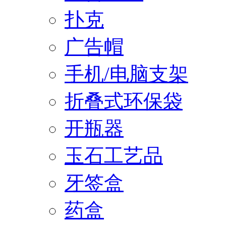
扑克
广告帽
手机/电脑支架
折叠式环保袋
开瓶器
玉石工艺品
牙签盒
药盒