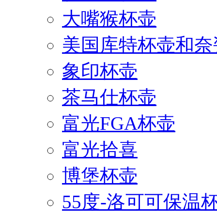
大嘴猴杯壶
美国库特杯壶和奈
象印杯壶
茶马仕杯壶
富光FGA杯壶
富光拾喜
博堡杯壶
55度-洛可可保温