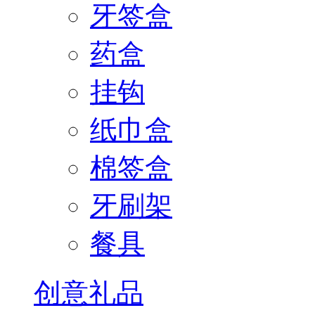
牙签盒
药盒
挂钩
纸巾盒
棉签盒
牙刷架
餐具
创意礼品