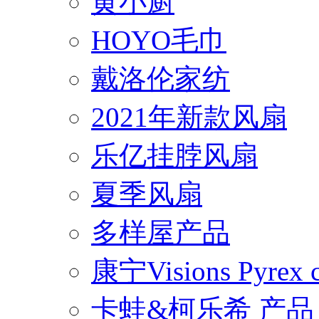
黄小厨
HOYO毛巾
戴洛伦家纺
2021年新款风扇
乐亿挂脖风扇
夏季风扇
多样屋产品
康宁Visions Pyrex
卡蛙&柯乐希 产品