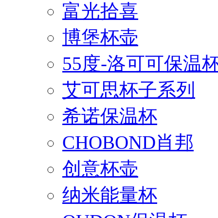
富光拾喜
博堡杯壶
55度-洛可可保温
艾可思杯子系列
希诺保温杯
CHOBOND肖邦
创意杯壶
纳米能量杯