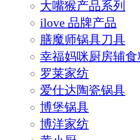
大嘴猴产品系列
ilove 品牌产品
膳魔师锅具刀具
幸福妈咪厨房辅食
罗莱家纺
爱仕达陶瓷锅具
博堡锅具
博洋家纺