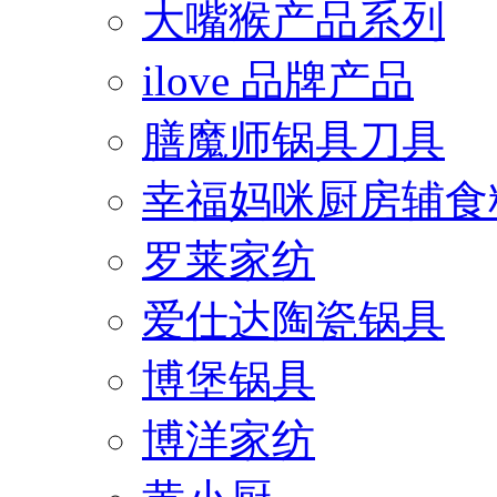
大嘴猴产品系列
ilove 品牌产品
膳魔师锅具刀具
幸福妈咪厨房辅食
罗莱家纺
爱仕达陶瓷锅具
博堡锅具
博洋家纺