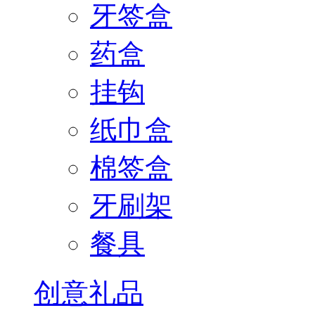
牙签盒
药盒
挂钩
纸巾盒
棉签盒
牙刷架
餐具
创意礼品