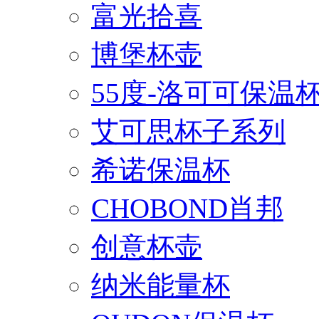
富光拾喜
博堡杯壶
55度-洛可可保温
艾可思杯子系列
希诺保温杯
CHOBOND肖邦
创意杯壶
纳米能量杯