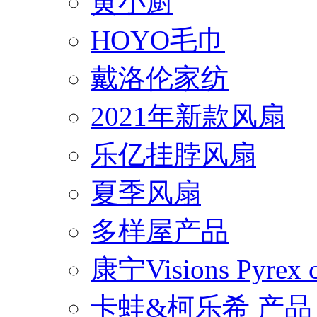
黄小厨
HOYO毛巾
戴洛伦家纺
2021年新款风扇
乐亿挂脖风扇
夏季风扇
多样屋产品
康宁Visions Pyrex
卡蛙&柯乐希 产品