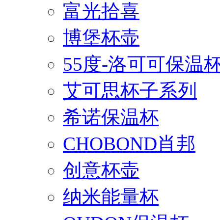
富光拾喜
博堡杯壶
55度-洛可可保温
艾可思杯子系列
希诺保温杯
CHOBOND肖邦
创意杯壶
纳米能量杯