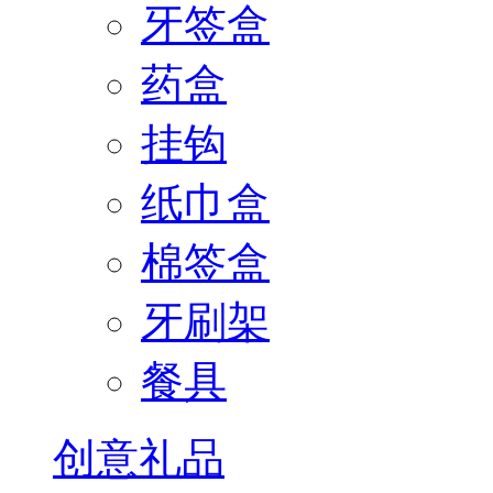
牙签盒
药盒
挂钩
纸巾盒
棉签盒
牙刷架
餐具
创意礼品