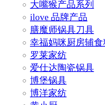
大嘴猴产品系列
ilove 品牌产品
膳魔师锅具刀具
幸福妈咪厨房辅食
罗莱家纺
爱仕达陶瓷锅具
博堡锅具
博洋家纺