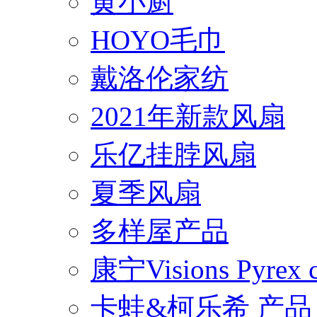
黄小厨
HOYO毛巾
戴洛伦家纺
2021年新款风扇
乐亿挂脖风扇
夏季风扇
多样屋产品
康宁Visions Pyrex
卡蛙&柯乐希 产品