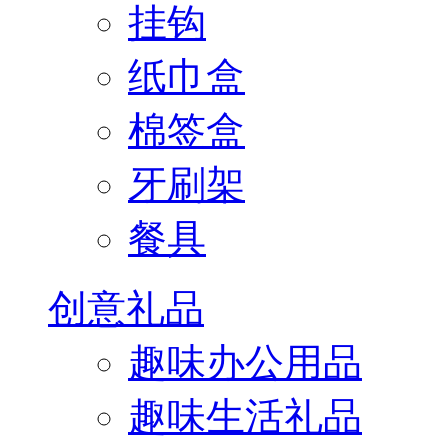
挂钩
纸巾盒
棉签盒
牙刷架
餐具
创意礼品
趣味办公用品
趣味生活礼品