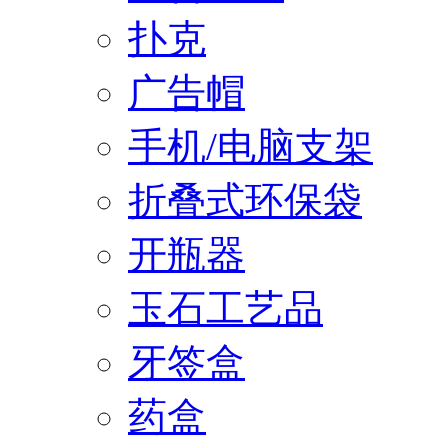
扑克
广告帽
手机/电脑支架
折叠式环保袋
开瓶器
玉石工艺品
牙签盒
药盒