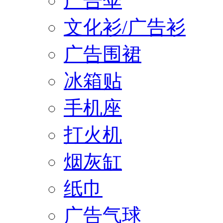
广告伞
文化衫/广告衫
广告围裙
冰箱贴
手机座
打火机
烟灰缸
纸巾
广告气球