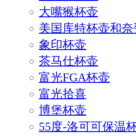
大嘴猴杯壶
美国库特杯壶和奈
象印杯壶
茶马仕杯壶
富光FGA杯壶
富光拾喜
博堡杯壶
55度-洛可可保温