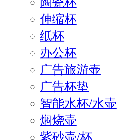
陶瓷杯
伸缩杯
纸杯
办公杯
广告旅游壶
广告杯垫
智能水杯/水壶
焖烧壶
紫砂壶/杯