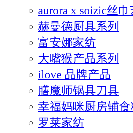
aurora x soiz
赫曼德厨具系列
富安娜家纺
大嘴猴产品系列
ilove 品牌产品
膳魔师锅具刀具
幸福妈咪厨房辅食
罗莱家纺