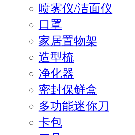
喷雾仪/洁面仪
口罩
家居置物架
造型梳
净化器
密封保鲜盒
多功能迷你刀
卡包