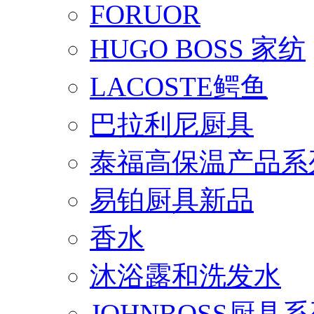
FORUOR
HUGO BOSS 家纺
LACOSTE鳄鱼
巴拉利尼厨具
泰福高保温产品系
易铂厨具新品
香水
沐浴露和洗发水
JOHNBOSS厨具