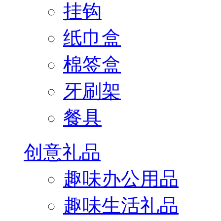
挂钩
纸巾盒
棉签盒
牙刷架
餐具
创意礼品
趣味办公用品
趣味生活礼品