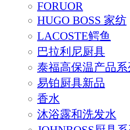
FORUOR
HUGO BOSS 家纺
LACOSTE鳄鱼
巴拉利尼厨具
泰福高保温产品系
易铂厨具新品
香水
沐浴露和洗发水
JOHNBOSS厨具