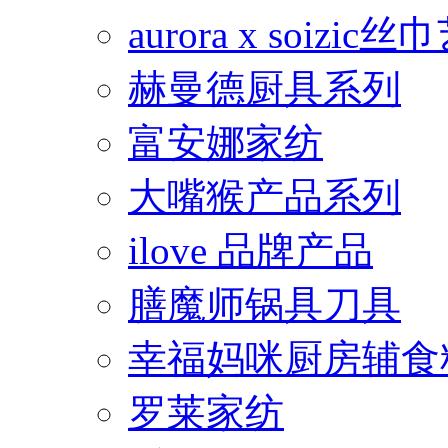
aurora x soiz
赫曼德厨具系列
富安娜家纺
大嘴猴产品系列
ilove 品牌产品
膳魔师锅具刀具
幸福妈咪厨房辅食
罗莱家纺