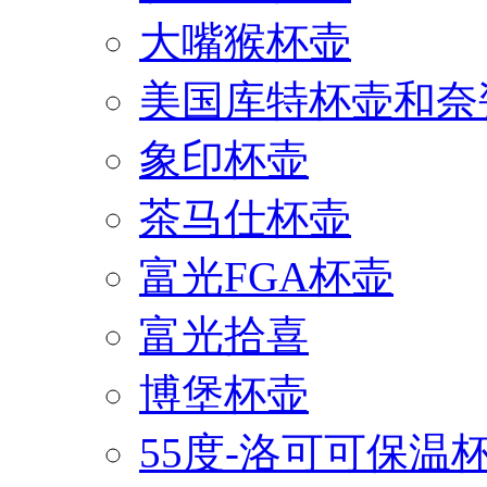
大嘴猴杯壶
美国库特杯壶和奈
象印杯壶
茶马仕杯壶
富光FGA杯壶
富光拾喜
博堡杯壶
55度-洛可可保温