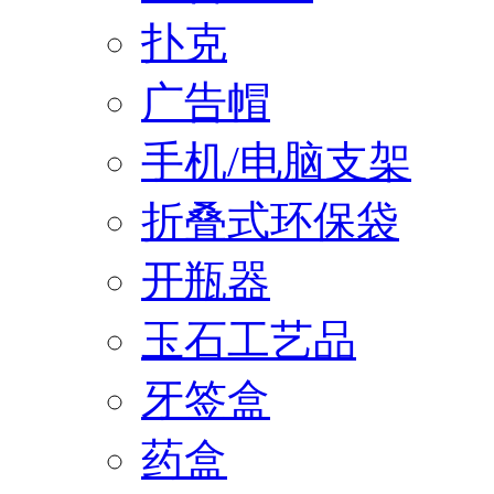
扑克
广告帽
手机/电脑支架
折叠式环保袋
开瓶器
玉石工艺品
牙签盒
药盒