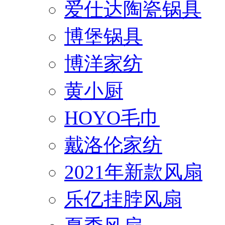
爱仕达陶瓷锅具
博堡锅具
博洋家纺
黄小厨
HOYO毛巾
戴洛伦家纺
2021年新款风扇
乐亿挂脖风扇