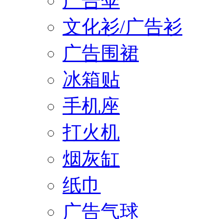
广告伞
文化衫/广告衫
广告围裙
冰箱贴
手机座
打火机
烟灰缸
纸巾
广告气球