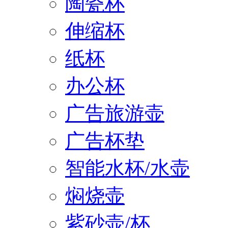
陶瓷杯
伸缩杯
纸杯
办公杯
广告旅游壶
广告杯垫
智能水杯/水壶
焖烧壶
紫砂壶/杯