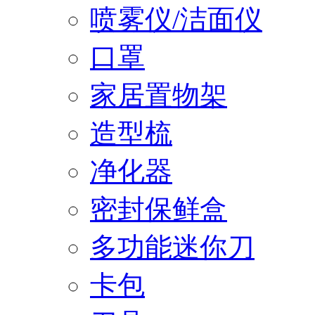
喷雾仪/洁面仪
口罩
家居置物架
造型梳
净化器
密封保鲜盒
多功能迷你刀
卡包