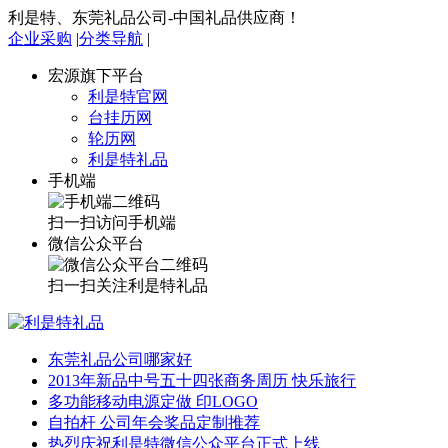
利是特、东莞礼品公司-中国礼品供应商！
企业采购
|
分类导航
|
宏源旗下平台
利是特官网
台挂历网
轮历网
利是特礼品
手机端
扫一扫访问手机端
微信公众平台
扫一扫关注利是特礼品
东莞礼品公司哪家好
2013年新品中号五十四张商务周历 快乐旅行
多功能移动电源定做 印LOGO
自拍杆 公司年会奖品定制推荐
热烈庆祝利是特微信公众平台正式上线