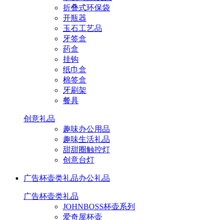
折叠式环保袋
开瓶器
玉石工艺品
牙签盒
药盒
挂钩
纸巾盒
棉签盒
牙刷架
餐具
创意礼品
趣味办公用品
趣味生活礼品
甜甜圈触控灯
创意台灯
广告杯壶类礼品
办公礼品
广告杯壶类礼品
JOHNBOSS杯壶系列
爱奇屋杯壶