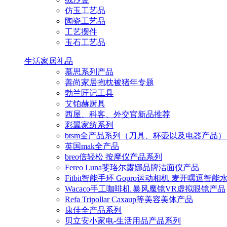
仿玉工艺品
陶瓷工艺品
工艺摆件
玉石工艺品
生活家居礼品
慕思系列产品
善尚家居抱枕被猪年专题
勃兰匠记工具
艾铂赫厨具
西屋、科客、外交官新品推荐
彩翼家纺系列
btsm全产品系列（刀具、杯壶以及电器产品）
英国mak全产品
breo倍轻松 按摩仪产品系列
Fereo Luna斐珞尔露娜品牌洁面仪产品
Fitbit智能手环 Gopro运动相机 麦开嘿逗智
Wacaco手工咖啡机 暴风魔镜VR虚拟眼镜产品
Refa Tripollar Caxaup等美容美体产品
康佳全产品系列
贝立安小家电-生活用品产品系列