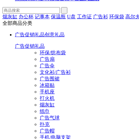
烟灰缸
办公杯
记事本
保温瓶
U盘
工作证
广告衫
环保袋
高尔
全部商品分类
广告促销礼品
创意礼品
广告促销礼品
环保/纺布袋
广告扇
广告伞
文化衫/广告衫
广告围裙
冰箱贴
手机座
打火机
烟灰缸
纸巾
广告气球
扑克
广告帽
手机/电脑支架