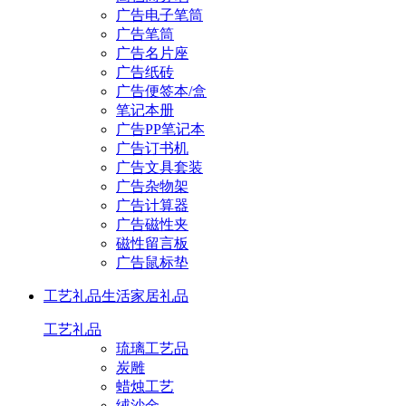
广告电子笔筒
广告笔筒
广告名片座
广告纸砖
广告便签本/盒
笔记本册
广告PP笔记本
广告订书机
广告文具套装
广告杂物架
广告计算器
广告磁性夹
磁性留言板
广告鼠标垫
工艺礼品
生活家居礼品
工艺礼品
琉璃工艺品
炭雕
蜡烛工艺
绒沙金