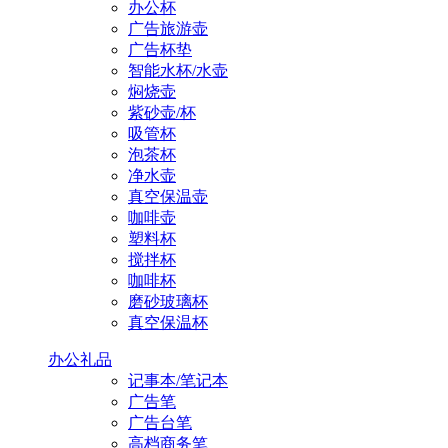
办公杯
广告旅游壶
广告杯垫
智能水杯/水壶
焖烧壶
紫砂壶/杯
吸管杯
泡茶杯
净水壶
真空保温壶
咖啡壶
塑料杯
搅拌杯
咖啡杯
磨砂玻璃杯
真空保温杯
办公礼品
记事本/笔记本
广告笔
广告台笔
高档商务笔