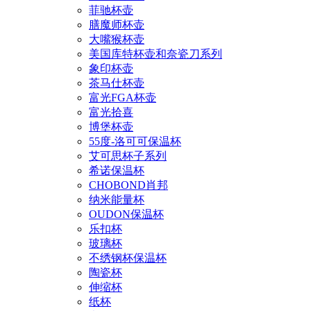
菲驰杯壶
膳魔师杯壶
大嘴猴杯壶
美国库特杯壶和奈瓷刀系列
象印杯壶
茶马仕杯壶
富光FGA杯壶
富光拾喜
博堡杯壶
55度-洛可可保温杯
艾可思杯子系列
希诺保温杯
CHOBOND肖邦
纳米能量杯
OUDON保温杯
乐扣杯
玻璃杯
不绣钢杯保温杯
陶瓷杯
伸缩杯
纸杯