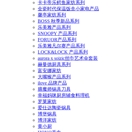
卡卡帝乐鳄鱼家纺系列
全瓷时代保温饭盒小家电产品
馨亭家纺系列
BOSS 秋季新品系列
乐美雅产品系列
SNOOPY 产品系列
FORUOR产品系列
乐美雅凡尔赛产品系列
LOCK&LOCK 产品系列
aurora x soizic丝巾艺术伞套装
赫曼德厨具系列
富安娜家纺
大嘴猴产品系列
ilove 品牌产品
膳魔师锅具刀具
幸福妈咪厨房辅食料理机
罗莱家纺
爱仕达陶瓷锅具
博堡锅具
博洋家纺
黄小厨