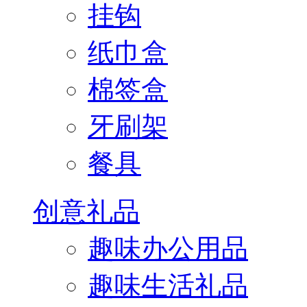
挂钩
纸巾盒
棉签盒
牙刷架
餐具
创意礼品
趣味办公用品
趣味生活礼品