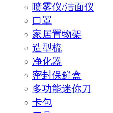
喷雾仪/洁面仪
口罩
家居置物架
造型梳
净化器
密封保鲜盒
多功能迷你刀
卡包