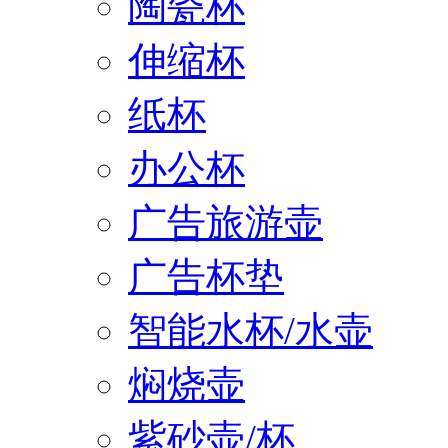
陶瓷杯
伸缩杯
纸杯
办公杯
广告旅游壶
广告杯垫
智能水杯/水壶
焖烧壶
紫砂壶/杯