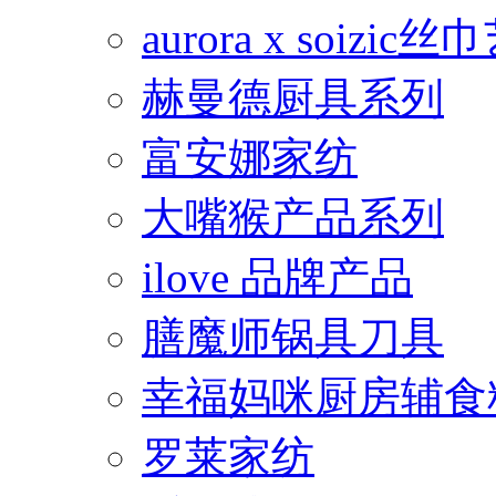
aurora x soiz
赫曼德厨具系列
富安娜家纺
大嘴猴产品系列
ilove 品牌产品
膳魔师锅具刀具
幸福妈咪厨房辅食
罗莱家纺