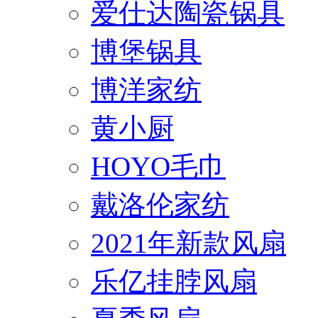
爱仕达陶瓷锅具
博堡锅具
博洋家纺
黄小厨
HOYO毛巾
戴洛伦家纺
2021年新款风扇
乐亿挂脖风扇