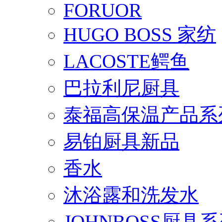
FORUOR
HUGO BOSS 家纺
LACOSTE鳄鱼
巴拉利尼厨具
泰福高保温产品系
易铂厨具新品
香水
沐浴露和洗发水
JOHNBOSS厨具