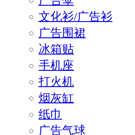
广告伞
文化衫/广告衫
广告围裙
冰箱贴
手机座
打火机
烟灰缸
纸巾
广告气球