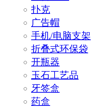
扑克
广告帽
手机/电脑支架
折叠式环保袋
开瓶器
玉石工艺品
牙签盒
药盒