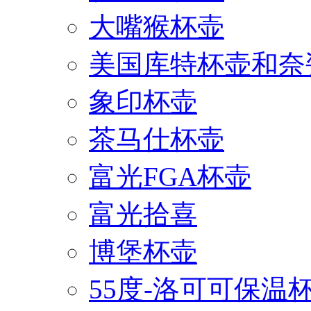
大嘴猴杯壶
美国库特杯壶和奈
象印杯壶
茶马仕杯壶
富光FGA杯壶
富光拾喜
博堡杯壶
55度-洛可可保温