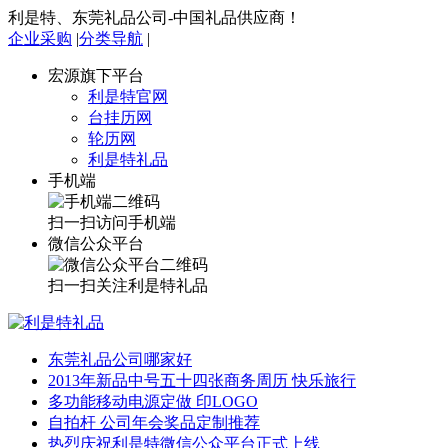
利是特、东莞礼品公司-中国礼品供应商！
企业采购
|
分类导航
|
宏源旗下平台
利是特官网
台挂历网
轮历网
利是特礼品
手机端
扫一扫访问手机端
微信公众平台
扫一扫关注利是特礼品
东莞礼品公司哪家好
2013年新品中号五十四张商务周历 快乐旅行
多功能移动电源定做 印LOGO
自拍杆 公司年会奖品定制推荐
热烈庆祝利是特微信公众平台正式上线