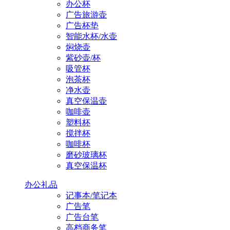
办公杯
广告旅游壶
广告杯垫
智能水杯/水壶
焖烧壶
紫砂壶/杯
吸管杯
泡茶杯
净水壶
真空保温壶
咖啡壶
塑料杯
搅拌杯
咖啡杯
磨砂玻璃杯
真空保温杯
办公礼品
记事本/笔记本
广告笔
广告台笔
高档商务笔