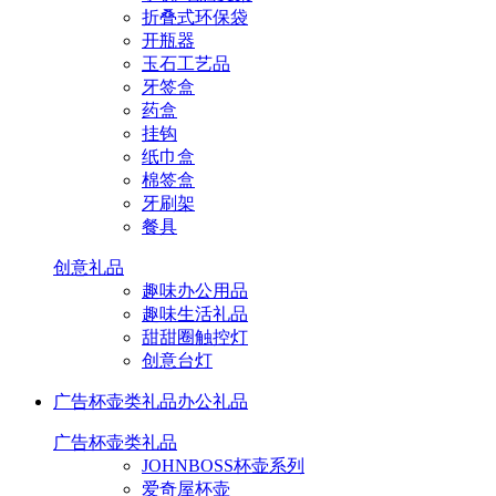
折叠式环保袋
开瓶器
玉石工艺品
牙签盒
药盒
挂钩
纸巾盒
棉签盒
牙刷架
餐具
创意礼品
趣味办公用品
趣味生活礼品
甜甜圈触控灯
创意台灯
广告杯壶类礼品
办公礼品
广告杯壶类礼品
JOHNBOSS杯壶系列
爱奇屋杯壶