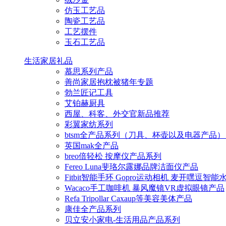
仿玉工艺品
陶瓷工艺品
工艺摆件
玉石工艺品
生活家居礼品
慕思系列产品
善尚家居抱枕被猪年专题
勃兰匠记工具
艾铂赫厨具
西屋、科客、外交官新品推荐
彩翼家纺系列
btsm全产品系列（刀具、杯壶以及电器产品）
英国mak全产品
breo倍轻松 按摩仪产品系列
Fereo Luna斐珞尔露娜品牌洁面仪产品
Fitbit智能手环 Gopro运动相机 麦开嘿逗智
Wacaco手工咖啡机 暴风魔镜VR虚拟眼镜产品
Refa Tripollar Caxaup等美容美体产品
康佳全产品系列
贝立安小家电-生活用品产品系列