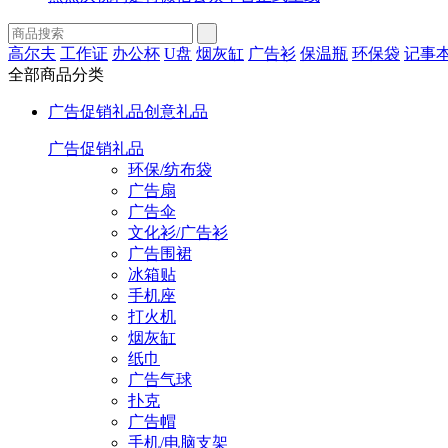
高尔夫
工作证
办公杯
U盘
烟灰缸
广告衫
保温瓶
环保袋
记事
全部商品分类
广告促销礼品
创意礼品
广告促销礼品
环保/纺布袋
广告扇
广告伞
文化衫/广告衫
广告围裙
冰箱贴
手机座
打火机
烟灰缸
纸巾
广告气球
扑克
广告帽
手机/电脑支架