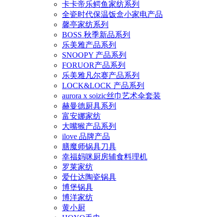
卡卡帝乐鳄鱼家纺系列
全瓷时代保温饭盒小家电产品
馨亭家纺系列
BOSS 秋季新品系列
乐美雅产品系列
SNOOPY 产品系列
FORUOR产品系列
乐美雅凡尔赛产品系列
LOCK&LOCK 产品系列
aurora x soizic丝巾艺术伞套装
赫曼德厨具系列
富安娜家纺
大嘴猴产品系列
ilove 品牌产品
膳魔师锅具刀具
幸福妈咪厨房辅食料理机
罗莱家纺
爱仕达陶瓷锅具
博堡锅具
博洋家纺
黄小厨