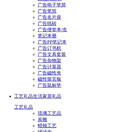
广告电子笔筒
广告笔筒
广告名片座
广告纸砖
广告便签本/盒
笔记本册
广告PP笔记本
广告订书机
广告文具套装
广告杂物架
广告计算器
广告磁性夹
磁性留言板
广告鼠标垫
工艺礼品
生活家居礼品
工艺礼品
琉璃工艺品
炭雕
蜡烛工艺
绒沙金