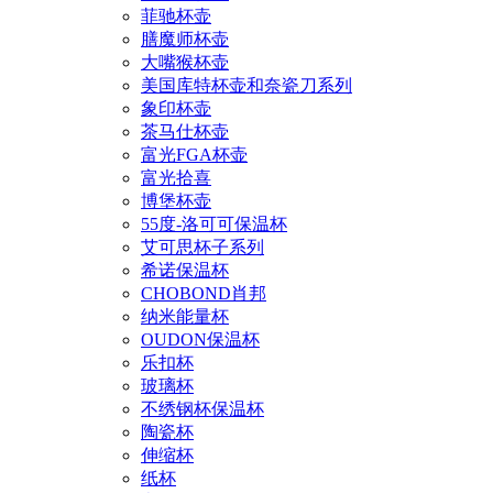
菲驰杯壶
膳魔师杯壶
大嘴猴杯壶
美国库特杯壶和奈瓷刀系列
象印杯壶
茶马仕杯壶
富光FGA杯壶
富光拾喜
博堡杯壶
55度-洛可可保温杯
艾可思杯子系列
希诺保温杯
CHOBOND肖邦
纳米能量杯
OUDON保温杯
乐扣杯
玻璃杯
不绣钢杯保温杯
陶瓷杯
伸缩杯
纸杯