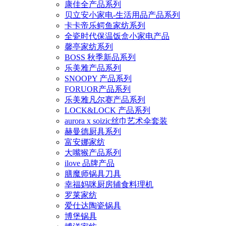
康佳全产品系列
贝立安小家电-生活用品产品系列
卡卡帝乐鳄鱼家纺系列
全瓷时代保温饭盒小家电产品
馨亭家纺系列
BOSS 秋季新品系列
乐美雅产品系列
SNOOPY 产品系列
FORUOR产品系列
乐美雅凡尔赛产品系列
LOCK&LOCK 产品系列
aurora x soizic丝巾艺术伞套装
赫曼德厨具系列
富安娜家纺
大嘴猴产品系列
ilove 品牌产品
膳魔师锅具刀具
幸福妈咪厨房辅食料理机
罗莱家纺
爱仕达陶瓷锅具
博堡锅具