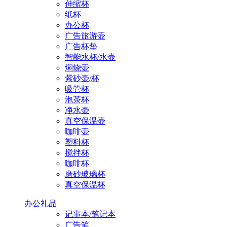
伸缩杯
纸杯
办公杯
广告旅游壶
广告杯垫
智能水杯/水壶
焖烧壶
紫砂壶/杯
吸管杯
泡茶杯
净水壶
真空保温壶
咖啡壶
塑料杯
搅拌杯
咖啡杯
磨砂玻璃杯
真空保温杯
办公礼品
记事本/笔记本
广告笔