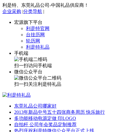
利是特、东莞礼品公司-中国礼品供应商！
企业采购
|
分类导航
|
宏源旗下平台
利是特官网
台挂历网
轮历网
利是特礼品
手机端
扫一扫访问手机端
微信公众平台
扫一扫关注利是特礼品
东莞礼品公司哪家好
2013年新品中号五十四张商务周历 快乐旅行
多功能移动电源定做 印LOGO
自拍杆 公司年会奖品定制推荐
热烈庆祝利是特微信公众平台正式上线