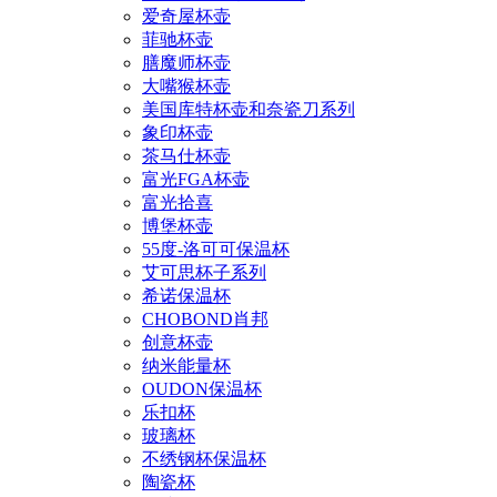
爱奇屋杯壶
菲驰杯壶
膳魔师杯壶
大嘴猴杯壶
美国库特杯壶和奈瓷刀系列
象印杯壶
茶马仕杯壶
富光FGA杯壶
富光拾喜
博堡杯壶
55度-洛可可保温杯
艾可思杯子系列
希诺保温杯
CHOBOND肖邦
创意杯壶
纳米能量杯
OUDON保温杯
乐扣杯
玻璃杯
不绣钢杯保温杯
陶瓷杯