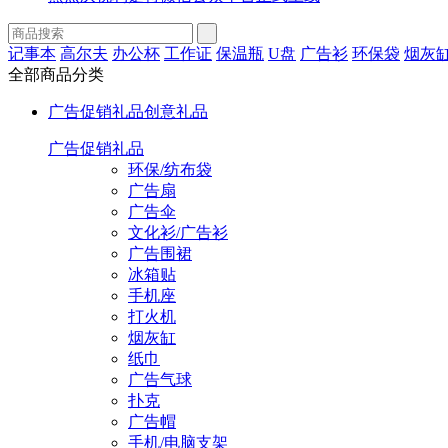
记事本
高尔夫
办公杯
工作证
保温瓶
U盘
广告衫
环保袋
烟灰
全部商品分类
广告促销礼品
创意礼品
广告促销礼品
环保/纺布袋
广告扇
广告伞
文化衫/广告衫
广告围裙
冰箱贴
手机座
打火机
烟灰缸
纸巾
广告气球
扑克
广告帽
手机/电脑支架