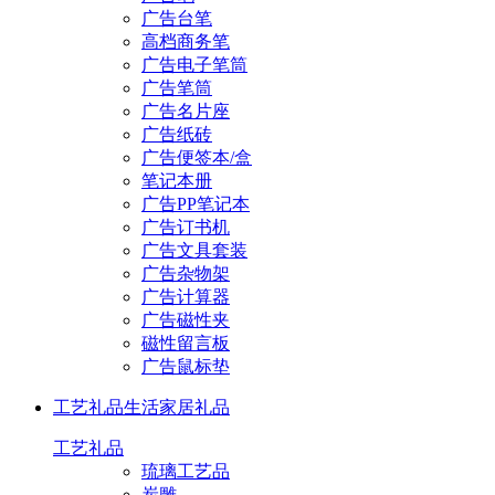
广告台笔
高档商务笔
广告电子笔筒
广告笔筒
广告名片座
广告纸砖
广告便签本/盒
笔记本册
广告PP笔记本
广告订书机
广告文具套装
广告杂物架
广告计算器
广告磁性夹
磁性留言板
广告鼠标垫
工艺礼品
生活家居礼品
工艺礼品
琉璃工艺品
炭雕