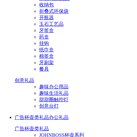
收纳包
折叠式环保袋
开瓶器
玉石工艺品
牙签盒
药盒
挂钩
纸巾盒
棉签盒
牙刷架
餐具
创意礼品
趣味办公用品
趣味生活礼品
甜甜圈触控灯
创意台灯
广告杯壶类礼品
办公礼品
广告杯壶类礼品
JOHNBOSS杯壶系列