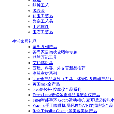
蜡烛工艺
绒沙金
仿玉工艺品
陶瓷工艺品
工艺摆件
玉石工艺品
生活家居礼品
慕思系列产品
善尚家居抱枕被猪年专题
勃兰匠记工具
艾铂赫厨具
西屋、科客、外交官新品推荐
彩翼家纺系列
btsm全产品系列（刀具、杯壶以及电器产品）
英国mak全产品
breo倍轻松 按摩仪产品系列
Fereo Luna斐珞尔露娜品牌洁面仪产品
Fitbit智能手环 Gopro运动相机 麦开嘿逗智
Wacaco手工咖啡机 暴风魔镜VR虚拟眼镜产品
Refa Tripollar Caxaup等美容美体产品