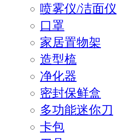
喷雾仪/洁面仪
口罩
家居置物架
造型梳
净化器
密封保鲜盒
多功能迷你刀
卡包