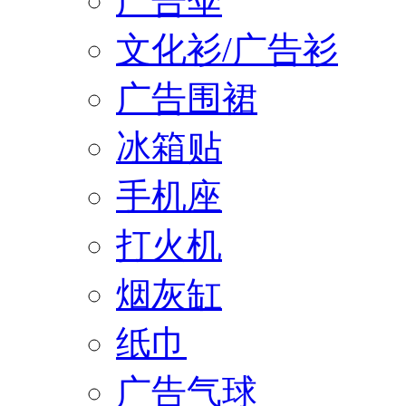
广告伞
文化衫/广告衫
广告围裙
冰箱贴
手机座
打火机
烟灰缸
纸巾
广告气球