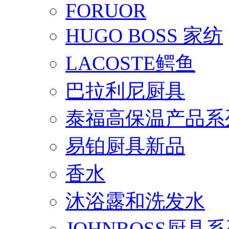
FORUOR
HUGO BOSS 家纺
LACOSTE鳄鱼
巴拉利尼厨具
泰福高保温产品系
易铂厨具新品
香水
沐浴露和洗发水
JOHNBOSS厨具