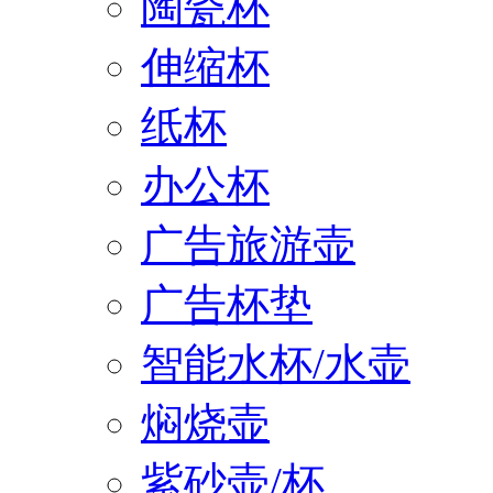
陶瓷杯
伸缩杯
纸杯
办公杯
广告旅游壶
广告杯垫
智能水杯/水壶
焖烧壶
紫砂壶/杯