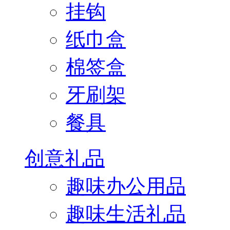
挂钩
纸巾盒
棉签盒
牙刷架
餐具
创意礼品
趣味办公用品
趣味生活礼品