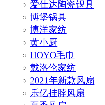
爱仕达陶瓷锅具
博堡锅具
博洋家纺
黄小厨
HOYO毛巾
戴洛伦家纺
2021年新款风扇
乐亿挂脖风扇