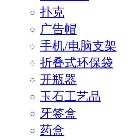
扑克
广告帽
手机/电脑支架
折叠式环保袋
开瓶器
玉石工艺品
牙签盒
药盒