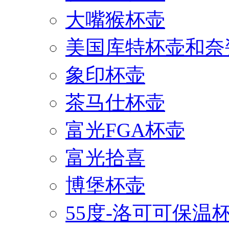
大嘴猴杯壶
美国库特杯壶和奈
象印杯壶
茶马仕杯壶
富光FGA杯壶
富光拾喜
博堡杯壶
55度-洛可可保温