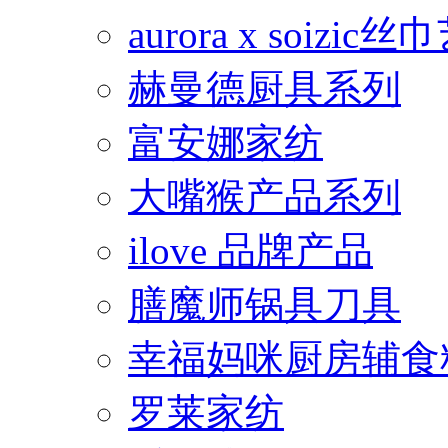
aurora x soiz
赫曼德厨具系列
富安娜家纺
大嘴猴产品系列
ilove 品牌产品
膳魔师锅具刀具
幸福妈咪厨房辅食
罗莱家纺