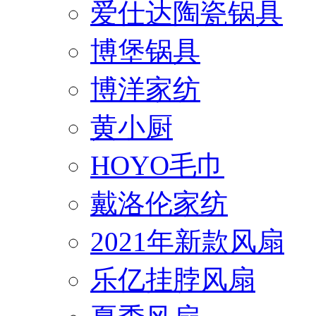
爱仕达陶瓷锅具
博堡锅具
博洋家纺
黄小厨
HOYO毛巾
戴洛伦家纺
2021年新款风扇
乐亿挂脖风扇