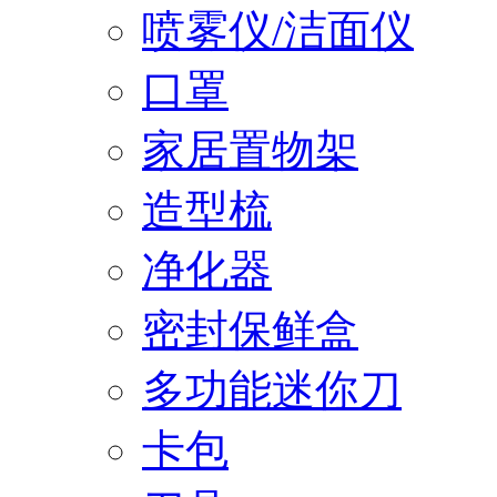
喷雾仪/洁面仪
口罩
家居置物架
造型梳
净化器
密封保鲜盒
多功能迷你刀
卡包