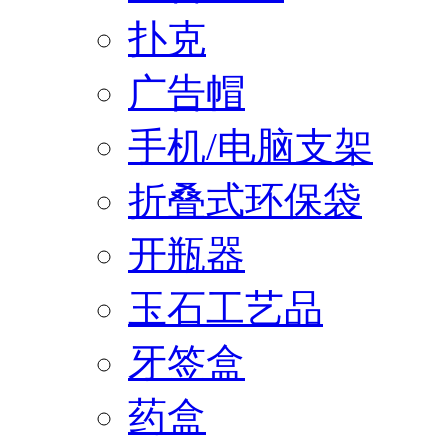
扑克
广告帽
手机/电脑支架
折叠式环保袋
开瓶器
玉石工艺品
牙签盒
药盒