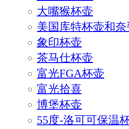
大嘴猴杯壶
美国库特杯壶和奈
象印杯壶
茶马仕杯壶
富光FGA杯壶
富光拾喜
博堡杯壶
55度-洛可可保温