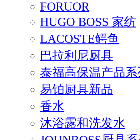
FORUOR
HUGO BOSS 家纺
LACOSTE鳄鱼
巴拉利尼厨具
泰福高保温产品系
易铂厨具新品
香水
沐浴露和洗发水
JOHNBOSS厨具