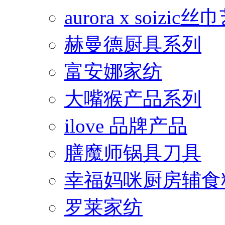
aurora x soiz
赫曼德厨具系列
富安娜家纺
大嘴猴产品系列
ilove 品牌产品
膳魔师锅具刀具
幸福妈咪厨房辅食
罗莱家纺