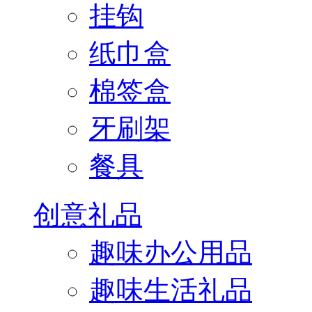
挂钩
纸巾盒
棉签盒
牙刷架
餐具
创意礼品
趣味办公用品
趣味生活礼品