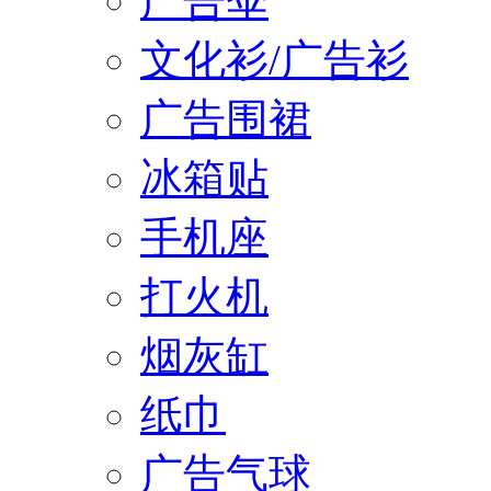
广告伞
文化衫/广告衫
广告围裙
冰箱贴
手机座
打火机
烟灰缸
纸巾
广告气球