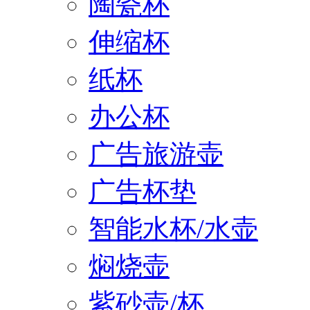
陶瓷杯
伸缩杯
纸杯
办公杯
广告旅游壶
广告杯垫
智能水杯/水壶
焖烧壶
紫砂壶/杯