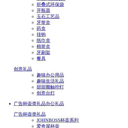
折叠式环保袋
开瓶器
玉石工艺品
牙签盒
药盒
挂钩
纸巾盒
棉签盒
牙刷架
餐具
创意礼品
趣味办公用品
趣味生活礼品
甜甜圈触控灯
创意台灯
广告杯壶类礼品
办公礼品
广告杯壶类礼品
JOHNBOSS杯壶系列
爱奇屋杯壶