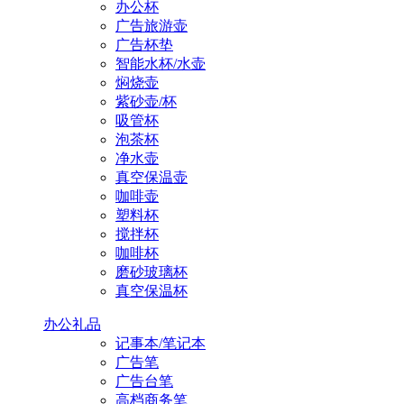
办公杯
广告旅游壶
广告杯垫
智能水杯/水壶
焖烧壶
紫砂壶/杯
吸管杯
泡茶杯
净水壶
真空保温壶
咖啡壶
塑料杯
搅拌杯
咖啡杯
磨砂玻璃杯
真空保温杯
办公礼品
记事本/笔记本
广告笔
广告台笔
高档商务笔