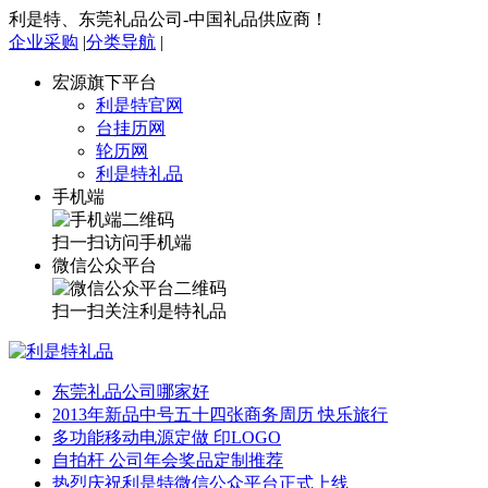
利是特、东莞礼品公司-中国礼品供应商！
企业采购
|
分类导航
|
宏源旗下平台
利是特官网
台挂历网
轮历网
利是特礼品
手机端
扫一扫访问手机端
微信公众平台
扫一扫关注利是特礼品
东莞礼品公司哪家好
2013年新品中号五十四张商务周历 快乐旅行
多功能移动电源定做 印LOGO
自拍杆 公司年会奖品定制推荐
热烈庆祝利是特微信公众平台正式上线