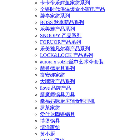
卡卡帝乐鳄鱼家纺系列
全瓷时代保温饭盒小家电产品
馨亭家纺系列
BOSS 秋季新品系列
乐美雅产品系列
SNOOPY 产品系列
FORUOR产品系列
乐美雅凡尔赛产品系列
LOCK&LOCK 产品系列
aurora x soizic丝巾艺术伞套装
赫曼德厨具系列
富安娜家纺
大嘴猴产品系列
ilove 品牌产品
膳魔师锅具刀具
幸福妈咪厨房辅食料理机
罗莱家纺
爱仕达陶瓷锅具
博堡锅具
博洋家纺
黄小厨