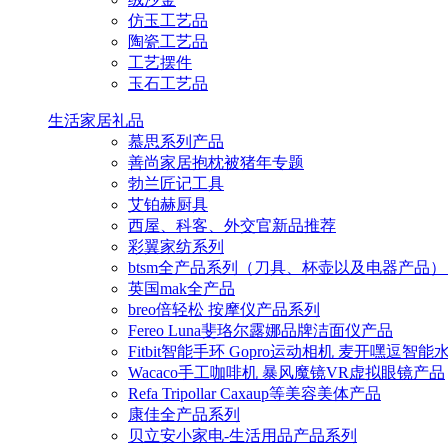
仿玉工艺品
陶瓷工艺品
工艺摆件
玉石工艺品
生活家居礼品
慕思系列产品
善尚家居抱枕被猪年专题
勃兰匠记工具
艾铂赫厨具
西屋、科客、外交官新品推荐
彩翼家纺系列
btsm全产品系列（刀具、杯壶以及电器产品）
英国mak全产品
breo倍轻松 按摩仪产品系列
Fereo Luna斐珞尔露娜品牌洁面仪产品
Fitbit智能手环 Gopro运动相机 麦开嘿逗智
Wacaco手工咖啡机 暴风魔镜VR虚拟眼镜产品
Refa Tripollar Caxaup等美容美体产品
康佳全产品系列
贝立安小家电-生活用品产品系列