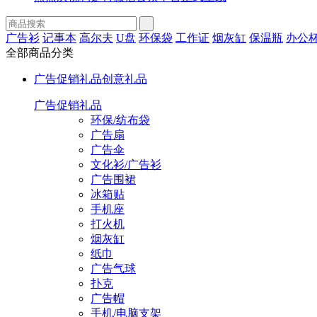
广告衫
记事本
高尔夫
U盘
环保袋
工作证
烟灰缸
保温瓶
办公
全部商品分类
广告促销礼品
创意礼品
广告促销礼品
环保/纺布袋
广告扇
广告伞
文化衫/广告衫
广告围裙
冰箱贴
手机座
打火机
烟灰缸
纸巾
广告气球
扑克
广告帽
手机/电脑支架