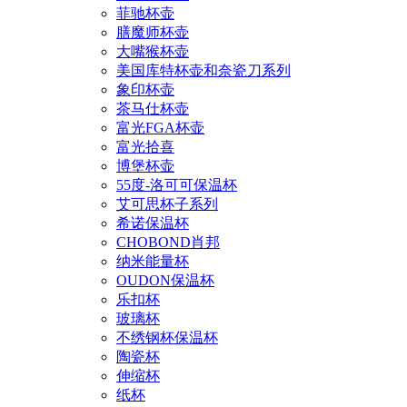
菲驰杯壶
膳魔师杯壶
大嘴猴杯壶
美国库特杯壶和奈瓷刀系列
象印杯壶
茶马仕杯壶
富光FGA杯壶
富光拾喜
博堡杯壶
55度-洛可可保温杯
艾可思杯子系列
希诺保温杯
CHOBOND肖邦
纳米能量杯
OUDON保温杯
乐扣杯
玻璃杯
不绣钢杯保温杯
陶瓷杯
伸缩杯
纸杯