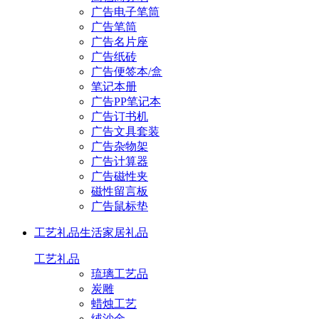
广告电子笔筒
广告笔筒
广告名片座
广告纸砖
广告便签本/盒
笔记本册
广告PP笔记本
广告订书机
广告文具套装
广告杂物架
广告计算器
广告磁性夹
磁性留言板
广告鼠标垫
工艺礼品
生活家居礼品
工艺礼品
琉璃工艺品
炭雕
蜡烛工艺
绒沙金