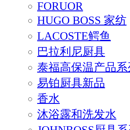
FORUOR
HUGO BOSS 家纺
LACOSTE鳄鱼
巴拉利尼厨具
泰福高保温产品系
易铂厨具新品
香水
沐浴露和洗发水
JOHNBOSS厨具