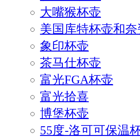
大嘴猴杯壶
美国库特杯壶和奈
象印杯壶
茶马仕杯壶
富光FGA杯壶
富光拾喜
博堡杯壶
55度-洛可可保温