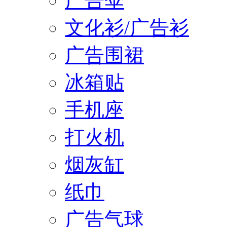
广告伞
文化衫/广告衫
广告围裙
冰箱贴
手机座
打火机
烟灰缸
纸巾
广告气球