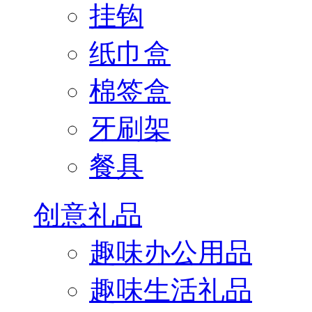
挂钩
纸巾盒
棉签盒
牙刷架
餐具
创意礼品
趣味办公用品
趣味生活礼品