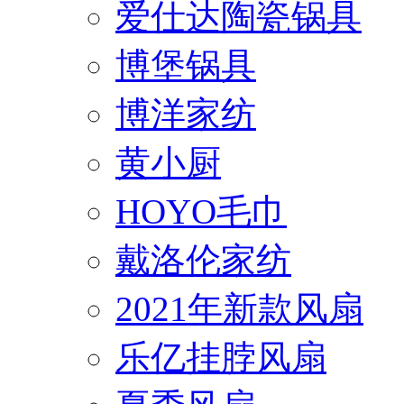
爱仕达陶瓷锅具
博堡锅具
博洋家纺
黄小厨
HOYO毛巾
戴洛伦家纺
2021年新款风扇
乐亿挂脖风扇