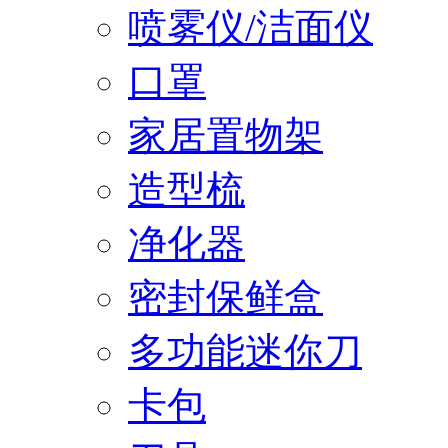
喷雾仪/洁面仪
口罩
家居置物架
造型梳
净化器
密封保鲜盒
多功能迷你刀
卡包