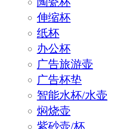
陶瓷杯
伸缩杯
纸杯
办公杯
广告旅游壶
广告杯垫
智能水杯/水壶
焖烧壶
紫砂壶/杯