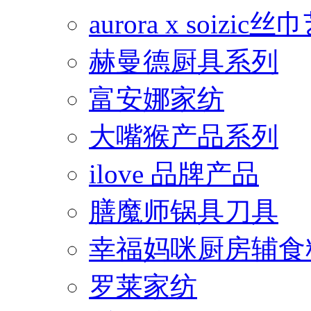
aurora x soiz
赫曼德厨具系列
富安娜家纺
大嘴猴产品系列
ilove 品牌产品
膳魔师锅具刀具
幸福妈咪厨房辅食
罗莱家纺