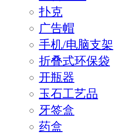
扑克
广告帽
手机/电脑支架
折叠式环保袋
开瓶器
玉石工艺品
牙签盒
药盒