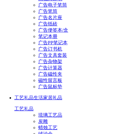
广告电子笔筒
广告笔筒
广告名片座
广告纸砖
广告便签本/盒
笔记本册
广告PP笔记本
广告订书机
广告文具套装
广告杂物架
广告计算器
广告磁性夹
磁性留言板
广告鼠标垫
工艺礼品
生活家居礼品
工艺礼品
琉璃工艺品
炭雕
蜡烛工艺
绒沙金