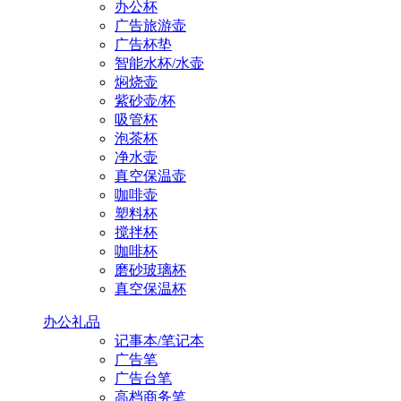
办公杯
广告旅游壶
广告杯垫
智能水杯/水壶
焖烧壶
紫砂壶/杯
吸管杯
泡茶杯
净水壶
真空保温壶
咖啡壶
塑料杯
搅拌杯
咖啡杯
磨砂玻璃杯
真空保温杯
办公礼品
记事本/笔记本
广告笔
广告台笔
高档商务笔