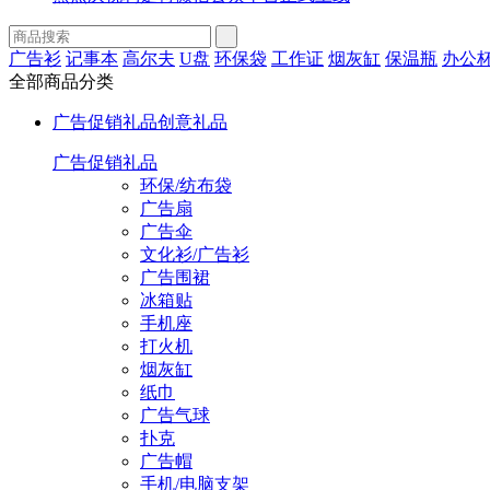
广告衫
记事本
高尔夫
U盘
环保袋
工作证
烟灰缸
保温瓶
办公
全部商品分类
广告促销礼品
创意礼品
广告促销礼品
环保/纺布袋
广告扇
广告伞
文化衫/广告衫
广告围裙
冰箱贴
手机座
打火机
烟灰缸
纸巾
广告气球
扑克
广告帽
手机/电脑支架