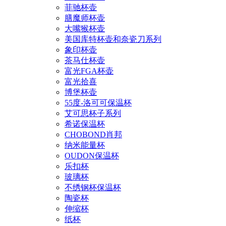
菲驰杯壶
膳魔师杯壶
大嘴猴杯壶
美国库特杯壶和奈瓷刀系列
象印杯壶
茶马仕杯壶
富光FGA杯壶
富光拾喜
博堡杯壶
55度-洛可可保温杯
艾可思杯子系列
希诺保温杯
CHOBOND肖邦
纳米能量杯
OUDON保温杯
乐扣杯
玻璃杯
不绣钢杯保温杯
陶瓷杯
伸缩杯
纸杯