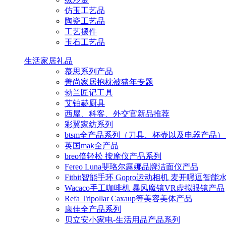
仿玉工艺品
陶瓷工艺品
工艺摆件
玉石工艺品
生活家居礼品
慕思系列产品
善尚家居抱枕被猪年专题
勃兰匠记工具
艾铂赫厨具
西屋、科客、外交官新品推荐
彩翼家纺系列
btsm全产品系列（刀具、杯壶以及电器产品）
英国mak全产品
breo倍轻松 按摩仪产品系列
Fereo Luna斐珞尔露娜品牌洁面仪产品
Fitbit智能手环 Gopro运动相机 麦开嘿逗智
Wacaco手工咖啡机 暴风魔镜VR虚拟眼镜产品
Refa Tripollar Caxaup等美容美体产品
康佳全产品系列
贝立安小家电-生活用品产品系列