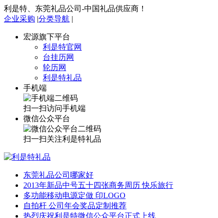
利是特、东莞礼品公司-中国礼品供应商！
企业采购
|
分类导航
|
宏源旗下平台
利是特官网
台挂历网
轮历网
利是特礼品
手机端
扫一扫访问手机端
微信公众平台
扫一扫关注利是特礼品
东莞礼品公司哪家好
2013年新品中号五十四张商务周历 快乐旅行
多功能移动电源定做 印LOGO
自拍杆 公司年会奖品定制推荐
热烈庆祝利是特微信公众平台正式上线