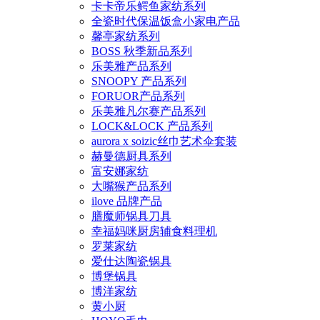
卡卡帝乐鳄鱼家纺系列
全瓷时代保温饭盒小家电产品
馨亭家纺系列
BOSS 秋季新品系列
乐美雅产品系列
SNOOPY 产品系列
FORUOR产品系列
乐美雅凡尔赛产品系列
LOCK&LOCK 产品系列
aurora x soizic丝巾艺术伞套装
赫曼德厨具系列
富安娜家纺
大嘴猴产品系列
ilove 品牌产品
膳魔师锅具刀具
幸福妈咪厨房辅食料理机
罗莱家纺
爱仕达陶瓷锅具
博堡锅具
博洋家纺
黄小厨