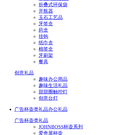
折叠式环保袋
开瓶器
玉石工艺品
牙签盒
药盒
挂钩
纸巾盒
棉签盒
牙刷架
餐具
创意礼品
趣味办公用品
趣味生活礼品
甜甜圈触控灯
创意台灯
广告杯壶类礼品
办公礼品
广告杯壶类礼品
JOHNBOSS杯壶系列
爱奇屋杯壶