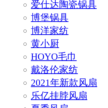
爱仕达陶瓷锅具
博堡锅具
博洋家纺
黄小厨
HOYO毛巾
戴洛伦家纺
2021年新款风扇
乐亿挂脖风扇