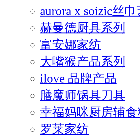
aurora x soiz
赫曼德厨具系列
富安娜家纺
大嘴猴产品系列
ilove 品牌产品
膳魔师锅具刀具
幸福妈咪厨房辅食
罗莱家纺