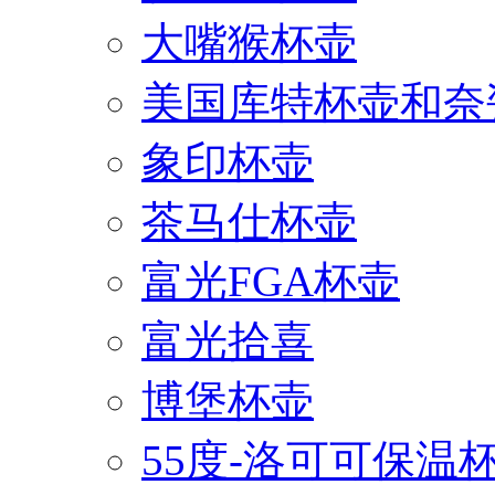
大嘴猴杯壶
美国库特杯壶和奈
象印杯壶
茶马仕杯壶
富光FGA杯壶
富光拾喜
博堡杯壶
55度-洛可可保温