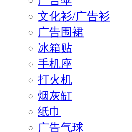
广告伞
文化衫/广告衫
广告围裙
冰箱贴
手机座
打火机
烟灰缸
纸巾
广告气球