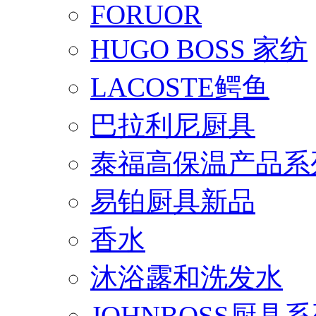
FORUOR
HUGO BOSS 家纺
LACOSTE鳄鱼
巴拉利尼厨具
泰福高保温产品系
易铂厨具新品
香水
沐浴露和洗发水
JOHNBOSS厨具