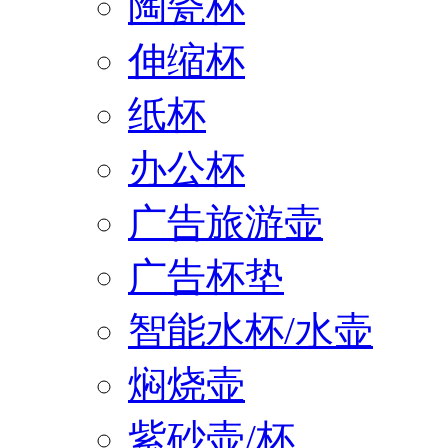
陶瓷杯
伸缩杯
纸杯
办公杯
广告旅游壶
广告杯垫
智能水杯/水壶
焖烧壶
紫砂壶/杯