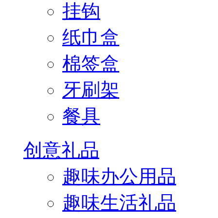
挂钩
纸巾盒
棉签盒
牙刷架
餐具
创意礼品
趣味办公用品
趣味生活礼品