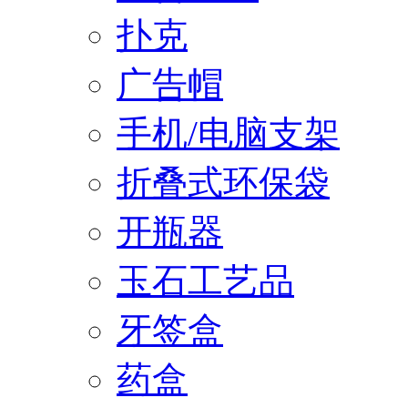
扑克
广告帽
手机/电脑支架
折叠式环保袋
开瓶器
玉石工艺品
牙签盒
药盒