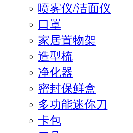
喷雾仪/洁面仪
口罩
家居置物架
造型梳
净化器
密封保鲜盒
多功能迷你刀
卡包