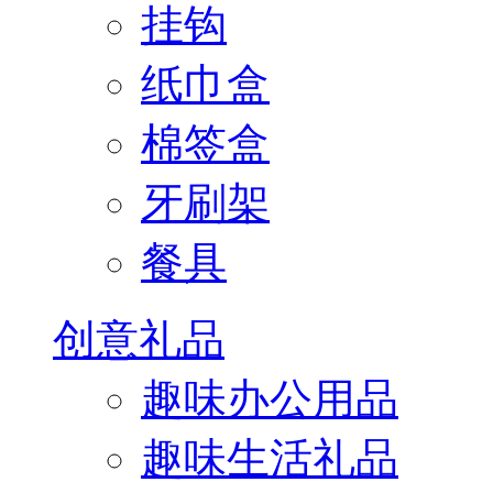
挂钩
纸巾盒
棉签盒
牙刷架
餐具
创意礼品
趣味办公用品
趣味生活礼品