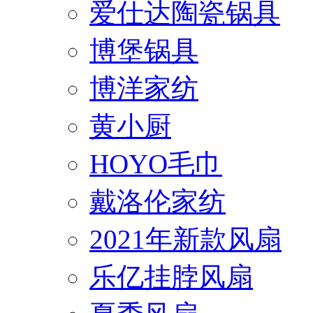
爱仕达陶瓷锅具
博堡锅具
博洋家纺
黄小厨
HOYO毛巾
戴洛伦家纺
2021年新款风扇
乐亿挂脖风扇