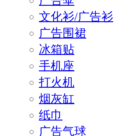
广告伞
文化衫/广告衫
广告围裙
冰箱贴
手机座
打火机
烟灰缸
纸巾
广告气球