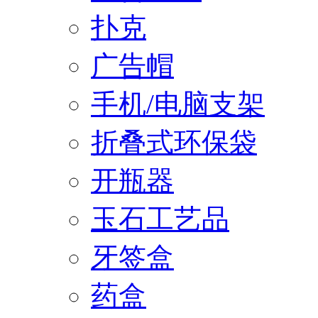
扑克
广告帽
手机/电脑支架
折叠式环保袋
开瓶器
玉石工艺品
牙签盒
药盒