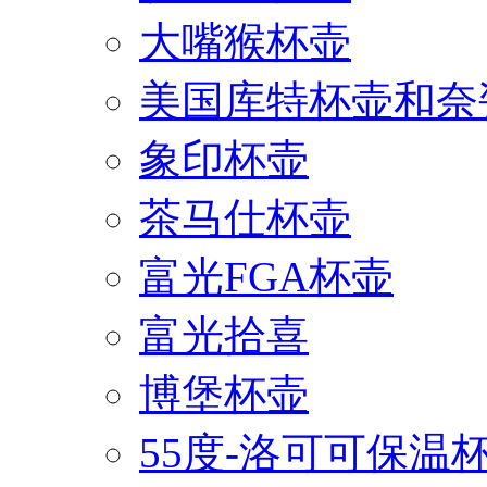
大嘴猴杯壶
美国库特杯壶和奈
象印杯壶
茶马仕杯壶
富光FGA杯壶
富光拾喜
博堡杯壶
55度-洛可可保温