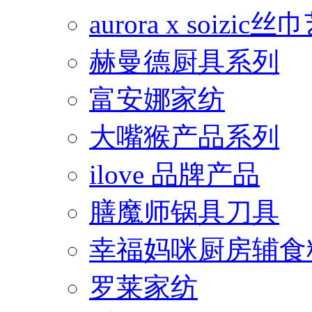
aurora x soiz
赫曼德厨具系列
富安娜家纺
大嘴猴产品系列
ilove 品牌产品
膳魔师锅具刀具
幸福妈咪厨房辅食
罗莱家纺