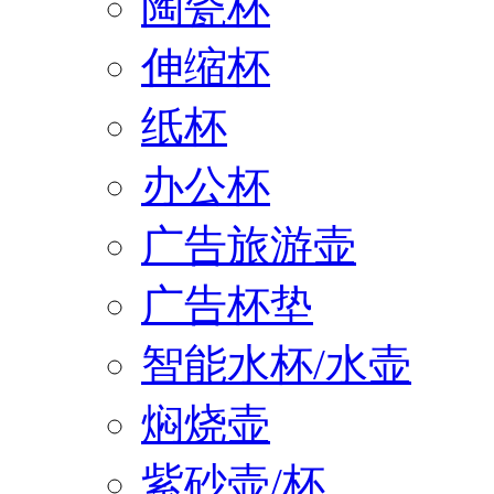
陶瓷杯
伸缩杯
纸杯
办公杯
广告旅游壶
广告杯垫
智能水杯/水壶
焖烧壶
紫砂壶/杯