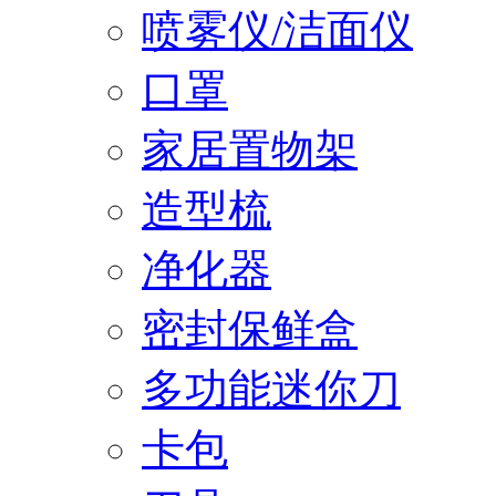
喷雾仪/洁面仪
口罩
家居置物架
造型梳
净化器
密封保鲜盒
多功能迷你刀
卡包