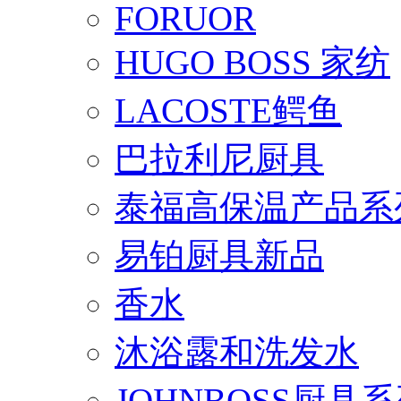
FORUOR
HUGO BOSS 家纺
LACOSTE鳄鱼
巴拉利尼厨具
泰福高保温产品系
易铂厨具新品
香水
沐浴露和洗发水
JOHNBOSS厨具