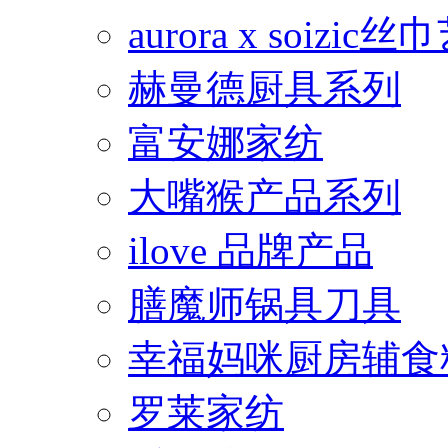
aurora x soiz
赫曼德厨具系列
富安娜家纺
大嘴猴产品系列
ilove 品牌产品
膳魔师锅具刀具
幸福妈咪厨房辅食
罗莱家纺