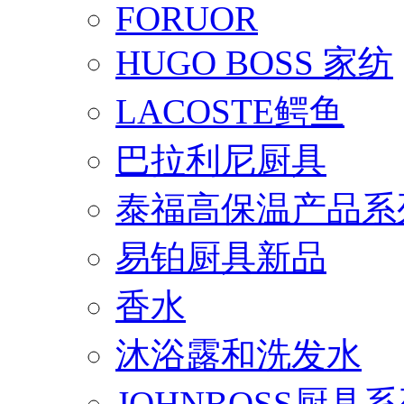
FORUOR
HUGO BOSS 家纺
LACOSTE鳄鱼
巴拉利尼厨具
泰福高保温产品系
易铂厨具新品
香水
沐浴露和洗发水
JOHNBOSS厨具