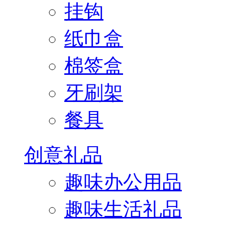
挂钩
纸巾盒
棉签盒
牙刷架
餐具
创意礼品
趣味办公用品
趣味生活礼品