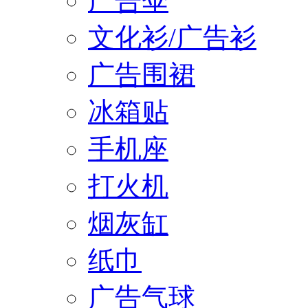
广告伞
文化衫/广告衫
广告围裙
冰箱贴
手机座
打火机
烟灰缸
纸巾
广告气球