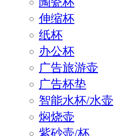
陶瓷杯
伸缩杯
纸杯
办公杯
广告旅游壶
广告杯垫
智能水杯/水壶
焖烧壶
紫砂壶/杯