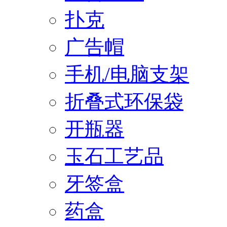
扑克
广告帽
手机/电脑支架
折叠式环保袋
开瓶器
玉石工艺品
牙签盒
药盒