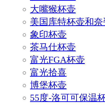
大嘴猴杯壶
美国库特杯壶和奈
象印杯壶
茶马仕杯壶
富光FGA杯壶
富光拾喜
博堡杯壶
55度-洛可可保温