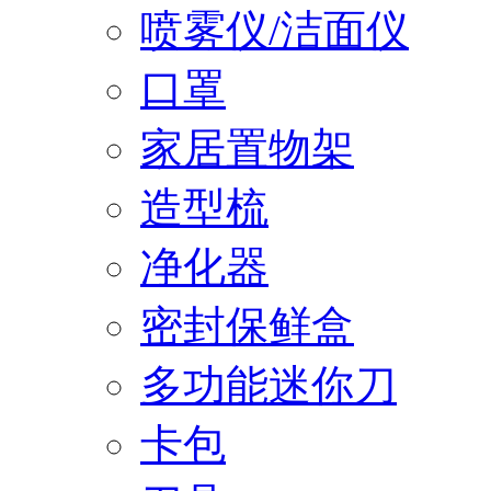
喷雾仪/洁面仪
口罩
家居置物架
造型梳
净化器
密封保鲜盒
多功能迷你刀
卡包