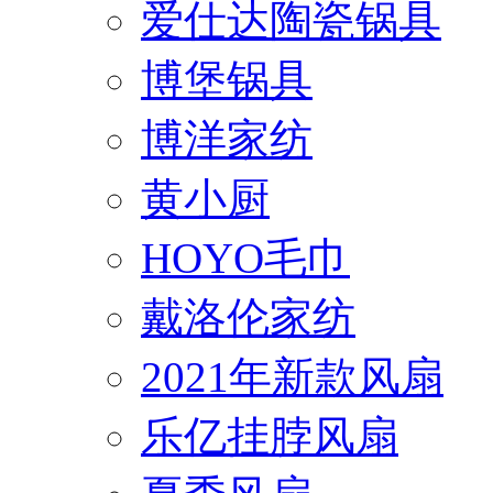
爱仕达陶瓷锅具
博堡锅具
博洋家纺
黄小厨
HOYO毛巾
戴洛伦家纺
2021年新款风扇
乐亿挂脖风扇