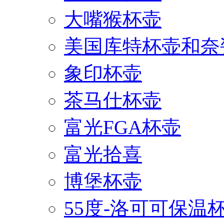
大嘴猴杯壶
美国库特杯壶和奈
象印杯壶
茶马仕杯壶
富光FGA杯壶
富光拾喜
博堡杯壶
55度-洛可可保温