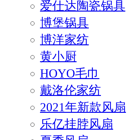
爱仕达陶瓷锅具
博堡锅具
博洋家纺
黄小厨
HOYO毛巾
戴洛伦家纺
2021年新款风扇
乐亿挂脖风扇