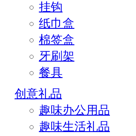
挂钩
纸巾盒
棉签盒
牙刷架
餐具
创意礼品
趣味办公用品
趣味生活礼品