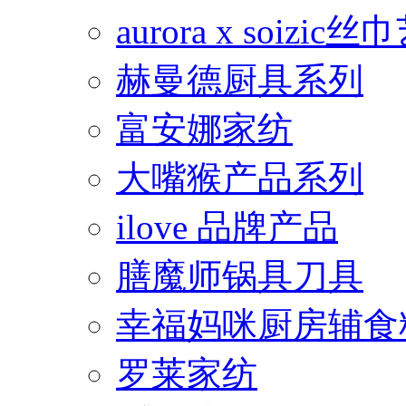
aurora x soiz
赫曼德厨具系列
富安娜家纺
大嘴猴产品系列
ilove 品牌产品
膳魔师锅具刀具
幸福妈咪厨房辅食
罗莱家纺