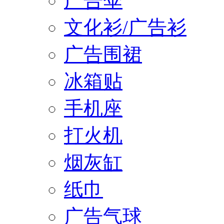
广告伞
文化衫/广告衫
广告围裙
冰箱贴
手机座
打火机
烟灰缸
纸巾
广告气球