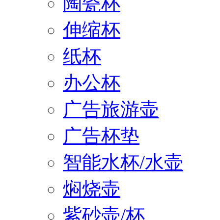
陶瓷杯
伸缩杯
纸杯
办公杯
广告旅游壶
广告杯垫
智能水杯/水壶
焖烧壶
紫砂壶/杯