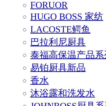
FORUOR
HUGO BOSS 家纺
LACOSTE鳄鱼
巴拉利尼厨具
泰福高保温产品系
易铂厨具新品
香水
沐浴露和洗发水
JOHNBOSS厨具