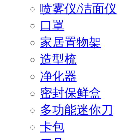
喷雾仪/洁面仪
口罩
家居置物架
造型梳
净化器
密封保鲜盒
多功能迷你刀
卡包