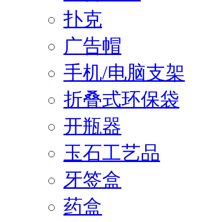
扑克
广告帽
手机/电脑支架
折叠式环保袋
开瓶器
玉石工艺品
牙签盒
药盒